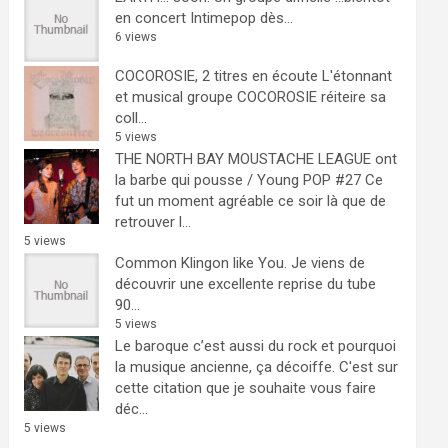
en concert Intimepop dès...
6 views
COCOROSIE, 2 titres en écoute
L'étonnant
et musical groupe COCOROSIE réiteire sa
coll...
5 views
THE NORTH BAY MOUSTACHE LEAGUE ont
la barbe qui pousse / Young POP #27
Ce
fut un moment agréable ce soir là que de
retrouver l...
5 views
Common Klingon like You.
Je viens de
découvrir une excellente reprise du tube
90...
5 views
Le baroque c’est aussi du rock et pourquoi
la musique ancienne, ça décoiffe.
C'est sur
cette citation que je souhaite vous faire
déc...
5 views