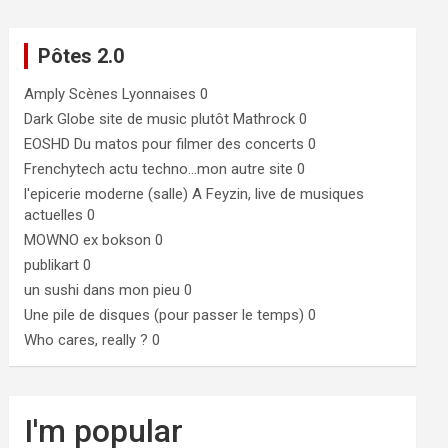
Pôtes 2.0
Amply
Scènes Lyonnaises 0
Dark Globe
site de music plutôt Mathrock 0
EOSHD
Du matos pour filmer des concerts 0
Frenchytech
actu techno…mon autre site 0
l'epicerie moderne (salle)
A Feyzin, live de musiques
actuelles 0
MOWNO ex bokson
0
publikart
0
un sushi dans mon pieu
0
Une pile de disques (pour passer le temps)
0
Who cares, really ?
0
I'm popular