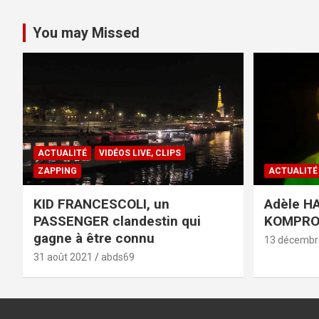
You may Missed
ACTUALITÉ
VIDÉOS LIVE, CLIPS
ZAPPING
ACTUALITÉ
KID FRANCESCOLI, un
Adèle HA
PASSENGER clandestin qui
KOMPR
gagne à être connu
13 décembr
31 août 2021
abds69