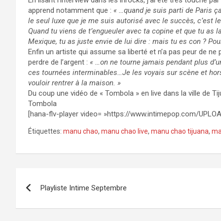
En lisant l’interview dans les inrocks, j’ai été très touché 
apprend notamment que :
« …quand je suis parti de Paris ç
le seul luxe que je me suis autorisé avec le succès, c’est le 
Quand tu viens de t’engueuler avec ta copine et que tu as 
Mexique, tu as juste envie de lui dire : mais tu es con ? Po
Enfin un artiste qui assume sa liberté et n’a pas peur de ne
perdre de l’argent :
« …on ne tourne jamais pendant plus d’u
ces tournées interminables…Je les voyais sur scène et hors
vouloir rentrer à la maison. »
Du coup une vidéo de « Tombola » en live dans la ville de Ti
Tombola
[hana-flv-player video= »https://www.intimepop.com/UPL
Étiquettes:
manu chao
,
manu chao live
,
manu chao tijuana
,
ma
Navigation
Playliste Intime Septembre
de
l’article