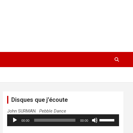
Disques que j’écoute
John SURMAN
Pebble Dance
Lecteur
Utilisez
00:00
00:00
audio
les
flèches