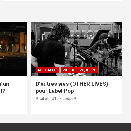
ACTUALITÉ
VIDÉOS LIVE, CLIPS
u’un
D’autres vies (OTHER LIVES)
!?
pour Label Pop
9 juillet 2015
abds69