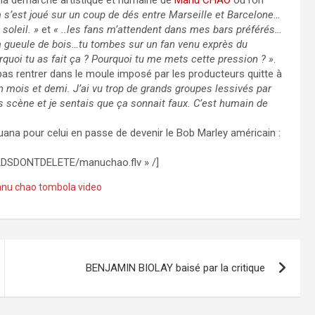
par la démarche artistique et humaine de
Manu CHAO
où l’on
a s’est joué sur un coup de dés entre Marseille et Barcelone…
soleil. »
et
« ..les fans m’attendent dans mes bars préférés…
la gueule de bois…tu tombes sur un fan venu exprès du
urquoi tu as fait ça ? Pourquoi tu me mets cette pression ? »
.
 pas rentrer dans le moule imposé par les producteurs quitte à
n mois et demi. J’ai vu trop de grands groupes lessivés par
 scène et je sentais que ça sonnait faux. C’est humain de
juana pour celui en passe de devenir le Bob Marley américain :
OADSDONTDELETE/manuchao.flv » /]
nu chao tombola video
BENJAMIN BIOLAY baisé par la critique