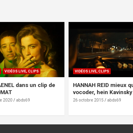
VIDÉOS LIVE, CLIPS
VIDÉOS LIVE, CLIPS
ENEL dans un clip de
HANNAH REID mieux q
OMAT
vocoder, hein Kavinsky 
e 2020
abds69
26 octobre 2015
abds69