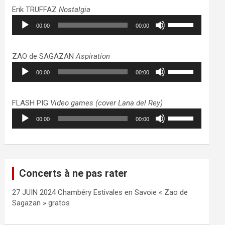
haut/bas
Erik TRUFFAZ
Nostalgia
pour
Lecteur
Utilisez
augmenter
00:00
00:00
audio
les
ou
flèches
diminuer
haut/bas
ZAO de SAGAZAN
Aspiration
le
pour
Lecteur
Utilisez
volume.
augmenter
00:00
00:00
audio
les
ou
flèches
diminuer
haut/bas
FLASH PIG
Video games (cover Lana del Rey)
le
pour
Lecteur
Utilisez
volume.
augmenter
00:00
00:00
audio
les
ou
flèches
diminuer
haut/bas
le
pour
volume.
augmenter
Concerts à ne pas rater
ou
diminuer
27 JUIN 2024 Chambéry Estivales en Savoie « Zao de
le
Sagazan » gratos
volume.