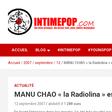
Aller
au
contenu
Un blog avec des sessions live filmées de concerts de
intimepop.com
musiques actuelles pop rock, post-rock, indé sur Lyon. rock po
concert lyon
ACCUEIL
BLOG
#INTIMEPOP
#YOUNGPOP
Accueil
2007
septembre
12
MANU CHAO « la Radiolina » 
ACTUALITÉ
MANU CHAO « la Radiolina » e
12 septembre 2007
abds69
// 1 288 vues