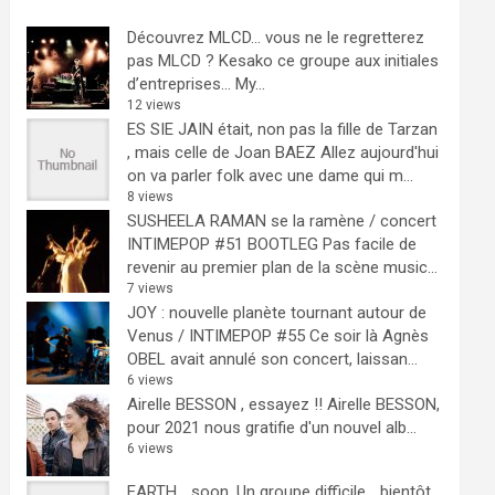
Découvrez MLCD… vous ne le regretterez
pas
MLCD ? Kesako ce groupe aux initiales
d’entreprises… My...
12 views
ES SIE JAIN était, non pas la fille de Tarzan
, mais celle de Joan BAEZ
Allez aujourd'hui
on va parler folk avec une dame qui m...
8 views
SUSHEELA RAMAN se la ramène / concert
INTIMEPOP #51 BOOTLEG
Pas facile de
revenir au premier plan de la scène music...
7 views
JOY : nouvelle planète tournant autour de
Venus / INTIMEPOP #55
Ce soir là Agnès
OBEL avait annulé son concert, laissan...
6 views
Airelle BESSON , essayez !!
Airelle BESSON,
pour 2021 nous gratifie d'un nouvel alb...
6 views
EARTH… soon.
Un groupe difficile ...bientôt