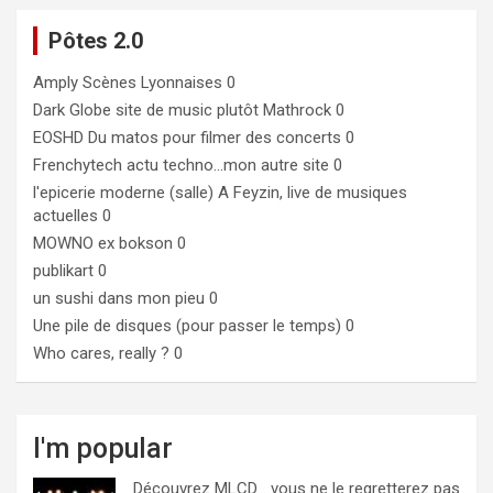
Pôtes 2.0
Amply
Scènes Lyonnaises 0
Dark Globe
site de music plutôt Mathrock 0
EOSHD
Du matos pour filmer des concerts 0
Frenchytech
actu techno…mon autre site 0
l'epicerie moderne (salle)
A Feyzin, live de musiques
actuelles 0
MOWNO ex bokson
0
publikart
0
un sushi dans mon pieu
0
Une pile de disques (pour passer le temps)
0
Who cares, really ?
0
I'm popular
Découvrez MLCD… vous ne le regretterez pas