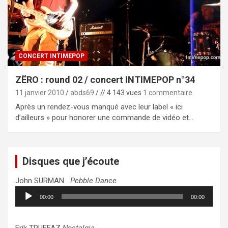
CONCERT INTIMEPOP
ZËRO : round 02 / concert INTIMEPOP n°34
11 janvier 2010
abds69
// 4 143 vues
1 commentaire
Après un rendez-vous manqué avec leur label « ici
d’ailleurs » pour honorer une commande de vidéo et…
Disques que j’écoute
John SURMAN
Pebble Dance
Lecteur
00:00
00:00
audio
Erik TRUFFAZ
Nostalgia