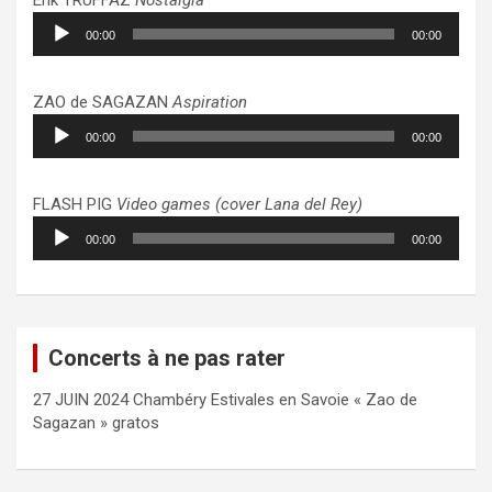
Lecteur
00:00
00:00
audio
ZAO de SAGAZAN
Aspiration
Lecteur
00:00
00:00
audio
FLASH PIG
Video games (cover Lana del Rey)
Lecteur
00:00
00:00
audio
Concerts à ne pas rater
27 JUIN 2024 Chambéry Estivales en Savoie « Zao de
Sagazan » gratos