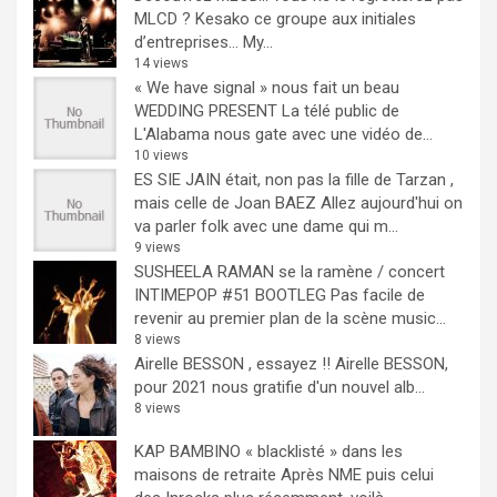
MLCD ? Kesako ce groupe aux initiales
d’entreprises… My...
14 views
« We have signal » nous fait un beau
WEDDING PRESENT
La télé public de
L'Alabama nous gate avec une vidéo de...
10 views
ES SIE JAIN était, non pas la fille de Tarzan ,
mais celle de Joan BAEZ
Allez aujourd'hui on
va parler folk avec une dame qui m...
9 views
SUSHEELA RAMAN se la ramène / concert
INTIMEPOP #51 BOOTLEG
Pas facile de
revenir au premier plan de la scène music...
8 views
Airelle BESSON , essayez !!
Airelle BESSON,
pour 2021 nous gratifie d'un nouvel alb...
8 views
KAP BAMBINO « blacklisté » dans les
maisons de retraite
Après NME puis celui