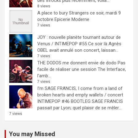
des Inrocks plus récemment, voilà...
8 views
A place to bury Strangers ce soir, mardi 9
octobre Epicerie Moderne
7 views
JOY : nouvelle planète tournant autour de
Venus / INTIMEPOP #55
Ce soir là Agnès
OBEL avait annulé son concert, laissan...
7 views
THE DODOS me donnent envie de dodo
Pas
facile de réaliser une session The Interface,
l'amb...
7 views
I’m SAGE FRANCIS, I come from a land of
broken hearts and empty wallets / concert
INTIMEPOP #46 BOOTLEG
SAGE FRANCIS
passait par Lyon; quel plaisir de se mêler...
7 views
You may Missed