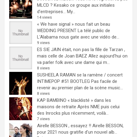
MLCD ? Kesako ce groupe aux initiales
d’entreprises… My...
14 views
« We have signal » nous fait un beau
WEDDING PRESENT
La télé public de
L'Alabama nous gate avec une vidéo de...
9 views
ES SIE JAIN était, non pas la fille de Tarzan ,
mais celle de Joan BAEZ
Allez aujourd'hui on
va parler folk avec une dame qui m...
8 views
SUSHEELA RAMAN se la ramène / concert
INTIMEPOP #51 BOOTLEG
Pas facile de
revenir au premier plan de la scène music...
8 views
KAP BAMBINO « blacklisté » dans les
maisons de retraite
Après NME puis celui
des Inrocks plus récemment, voilà...
7 views
Airelle BESSON , essayez !!
Airelle BESSON,
pour 2021 nous gratifie d'un nouvel alb...