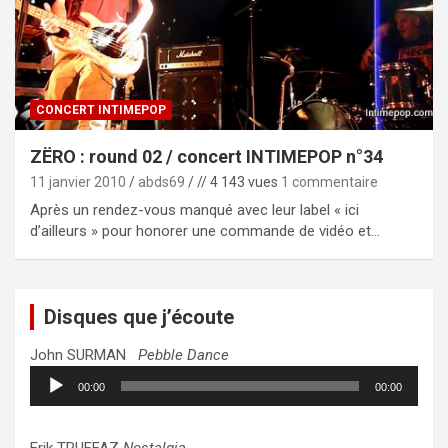
CONCERT INTIMEPOP
ZËRO : round 02 / concert INTIMEPOP n°34
11 janvier 2010
abds69
// 4 143 vues
1 commentaire
Après un rendez-vous manqué avec leur label « ici
d’ailleurs » pour honorer une commande de vidéo et…
Disques que j’écoute
John SURMAN
Pebble Dance
Lecteur
00:00
00:00
audio
Erik TRUFFAZ
Nostalgia