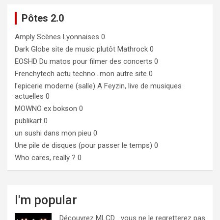
Pôtes 2.0
Amply
Scènes Lyonnaises 0
Dark Globe
site de music plutôt Mathrock 0
EOSHD
Du matos pour filmer des concerts 0
Frenchytech
actu techno…mon autre site 0
l'epicerie moderne (salle)
A Feyzin, live de musiques
actuelles 0
MOWNO ex bokson
0
publikart
0
un sushi dans mon pieu
0
Une pile de disques (pour passer le temps)
0
Who cares, really ?
0
I'm popular
Découvrez MLCD… vous ne le regretterez pas