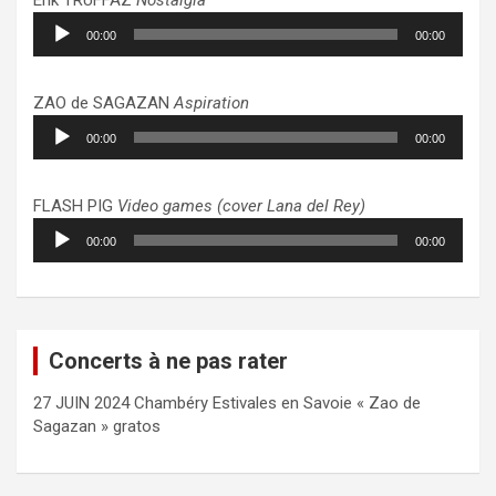
Lecteur
00:00
00:00
audio
ZAO de SAGAZAN
Aspiration
Lecteur
00:00
00:00
audio
FLASH PIG
Video games (cover Lana del Rey)
Lecteur
00:00
00:00
audio
Concerts à ne pas rater
27 JUIN 2024 Chambéry Estivales en Savoie « Zao de
Sagazan » gratos