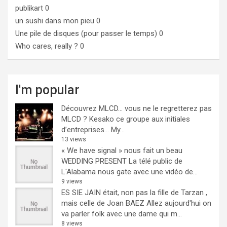
publikart
0
un sushi dans mon pieu
0
Une pile de disques (pour passer le temps)
0
Who cares, really ?
0
I'm popular
Découvrez MLCD… vous ne le regretterez pas
MLCD ? Kesako ce groupe aux initiales
d’entreprises… My...
13 views
« We have signal » nous fait un beau
WEDDING PRESENT
La télé public de
L'Alabama nous gate avec une vidéo de...
9 views
ES SIE JAIN était, non pas la fille de Tarzan ,
mais celle de Joan BAEZ
Allez aujourd'hui on
va parler folk avec une dame qui m...
8 views