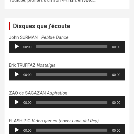
Youtube, profitez d’un son 44,1khz en AAC…
Disques que j’écoute
John SURMAN
Pebble Dance
Lecteur
00:00
00:00
audio
Erik TRUFFAZ
Nostalgia
Lecteur
00:00
00:00
audio
ZAO de SAGAZAN
Aspiration
Lecteur
00:00
00:00
audio
FLASH PIG
Video games (cover Lana del Rey)
Lecteur
00:00
00:00
audio