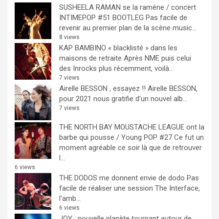
SUSHEELA RAMAN se la ramène / concert
INTIMEPOP #51 BOOTLEG
Pas facile de
revenir au premier plan de la scène music...
8 views
KAP BAMBINO « blacklisté » dans les
maisons de retraite
Après NME puis celui
des Inrocks plus récemment, voilà...
7 views
Airelle BESSON , essayez !!
Airelle BESSON,
pour 2021 nous gratifie d'un nouvel alb...
7 views
THE NORTH BAY MOUSTACHE LEAGUE ont la
barbe qui pousse / Young POP #27
Ce fut un
moment agréable ce soir là que de retrouver
l...
6 views
THE DODOS me donnent envie de dodo
Pas
facile de réaliser une session The Interface,
l'amb...
6 views
JOY : nouvelle planète tournant autour de