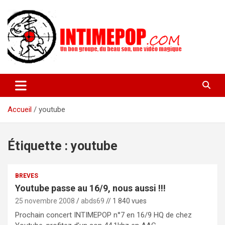
Aller
au
contenu
Un blog avec des sessions live filmées de concerts de musiques
intimepop.com
actuelles pop rock, post-rock, indé sur Lyon. rock pop concert
lyon
Accueil
youtube
Étiquette :
youtube
BREVES
Youtube passe au 16/9, nous aussi !!!
25 novembre 2008
abds69
// 1 840 vues
Prochain concert INTIMEPOP n°7 en 16/9 HQ de chez