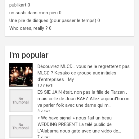
publikart
0
un sushi dans mon pieu
0
Une pile de disques (pour passer le temps)
0
Who cares, really ?
0
I'm popular
Découvrez MLCD… vous ne le regretterez pas
MLCD ? Kesako ce groupe aux initiales
d’entreprises… My...
13 views
ES SIE JAIN était, non pas la fille de Tarzan ,
mais celle de Joan BAEZ
Allez aujourd'hui on
va parler folk avec une dame qui m...
8 views
« We have signal » nous fait un beau
WEDDING PRESENT
La télé public de
L'Alabama nous gate avec une vidéo de...
7 views