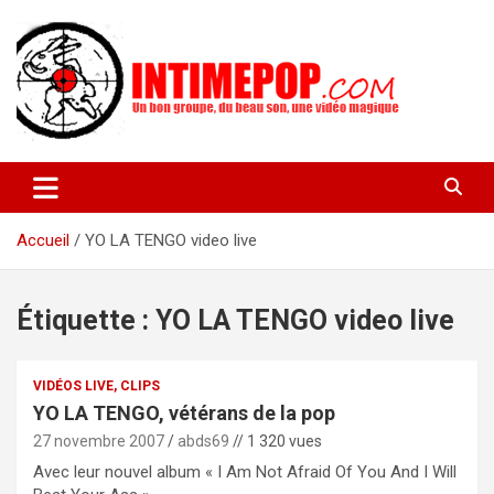
Aller
au
contenu
Un blog avec des sessions live filmées de concerts de musiques
intimepop.com
actuelles pop rock, post-rock, indé sur Lyon. rock pop concert
lyon
Accueil
YO LA TENGO video live
Étiquette :
YO LA TENGO video live
VIDÉOS LIVE, CLIPS
YO LA TENGO, vétérans de la pop
27 novembre 2007
abds69
// 1 320 vues
Avec leur nouvel album « I Am Not Afraid Of You And I Will