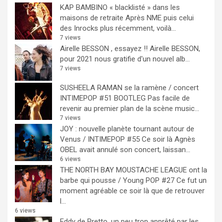
KAP BAMBINO « blacklisté » dans les
maisons de retraite
Après NME puis celui
des Inrocks plus récemment, voilà...
7 views
Airelle BESSON , essayez !!
Airelle BESSON,
pour 2021 nous gratifie d'un nouvel alb...
7 views
SUSHEELA RAMAN se la ramène / concert
INTIMEPOP #51 BOOTLEG
Pas facile de
revenir au premier plan de la scène music...
7 views
JOY : nouvelle planète tournant autour de
Venus / INTIMEPOP #55
Ce soir là Agnès
OBEL avait annulé son concert, laissan...
6 views
THE NORTH BAY MOUSTACHE LEAGUE ont la
barbe qui pousse / Young POP #27
Ce fut un
moment agréable ce soir là que de retrouver
l...
6 views
Eddy de Pretto, un peu trop apprêté par les