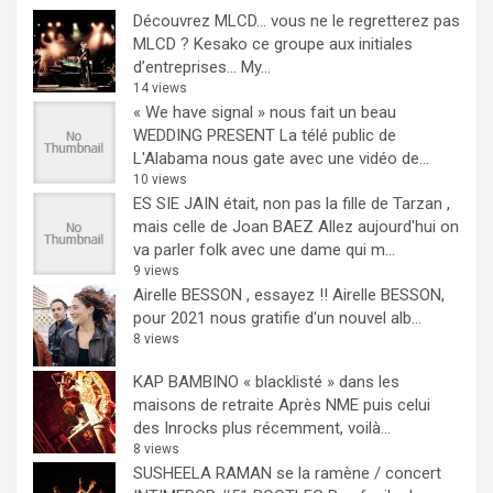
Découvrez MLCD… vous ne le regretterez pas
MLCD ? Kesako ce groupe aux initiales
d’entreprises… My...
14 views
« We have signal » nous fait un beau
WEDDING PRESENT
La télé public de
L'Alabama nous gate avec une vidéo de...
10 views
ES SIE JAIN était, non pas la fille de Tarzan ,
mais celle de Joan BAEZ
Allez aujourd'hui on
va parler folk avec une dame qui m...
9 views
Airelle BESSON , essayez !!
Airelle BESSON,
pour 2021 nous gratifie d'un nouvel alb...
8 views
KAP BAMBINO « blacklisté » dans les
maisons de retraite
Après NME puis celui
des Inrocks plus récemment, voilà...
8 views
SUSHEELA RAMAN se la ramène / concert