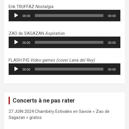
Erik TRUFFAZ
Nostalgia
Lecteur
00:00
00:00
audio
ZAO de SAGAZAN
Aspiration
Lecteur
00:00
00:00
audio
FLASH PIG
Video games (cover Lana del Rey)
Lecteur
00:00
00:00
audio
Concerts à ne pas rater
27 JUIN 2024 Chambéry Estivales en Savoie « Zao de
Sagazan » gratos