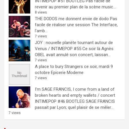
INTIMEPOP #51 BOOTLEG
Pas facile de
revenir au premier plan de la scène music...
8 views
THE DODOS me donnent envie de dodo
Pas
facile de réaliser une session The Interface,
l'amb...
7 views
JOY : nouvelle planète tournant autour de
Venus / INTIMEPOP #55
Ce soir là Agnès
OBEL avait annulé son concert, laissan...
7 views
A place to bury Strangers ce soir, mardi 9
octobre Epicerie Moderne
7 views
I’m SAGE FRANCIS, I come from a land of
broken hearts and empty wallets / concert
INTIMEPOP #46 BOOTLEG
SAGE FRANCIS
passait par Lyon; quel plaisir de se mêler...
7 views