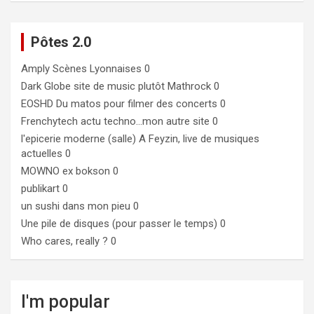
Pôtes 2.0
Amply
Scènes Lyonnaises 0
Dark Globe
site de music plutôt Mathrock 0
EOSHD
Du matos pour filmer des concerts 0
Frenchytech
actu techno…mon autre site 0
l'epicerie moderne (salle)
A Feyzin, live de musiques
actuelles 0
MOWNO ex bokson
0
publikart
0
un sushi dans mon pieu
0
Une pile de disques (pour passer le temps)
0
Who cares, really ?
0
I'm popular