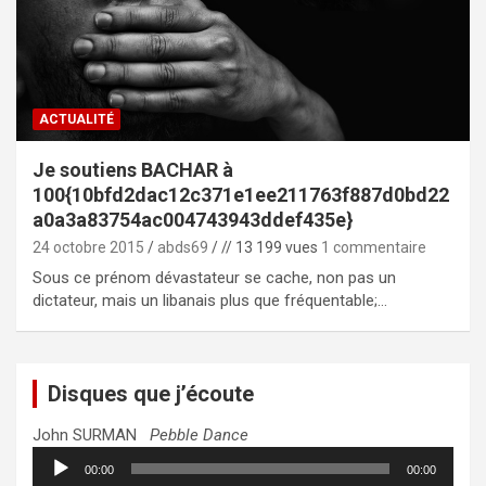
ACTUALITÉ
Je soutiens BACHAR à
100{10bfd2dac12c371e1ee211763f887d0bd22
a0a3a83754ac004743943ddef435e}
24 octobre 2015
abds69
// 13 199 vues
1 commentaire
Sous ce prénom dévastateur se cache, non pas un
dictateur, mais un libanais plus que fréquentable;…
Disques que j’écoute
John SURMAN
Pebble Dance
Lecteur
00:00
00:00
audio