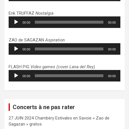
Erik TRUFFAZ
Nostalgia
Lecteur
00:00
00:00
audio
ZAO de SAGAZAN
Aspiration
Lecteur
00:00
00:00
audio
FLASH PIG
Video games (cover Lana del Rey)
Lecteur
00:00
00:00
audio
Concerts à ne pas rater
27 JUIN 2024 Chambéry Estivales en Savoie « Zao de
Sagazan » gratos