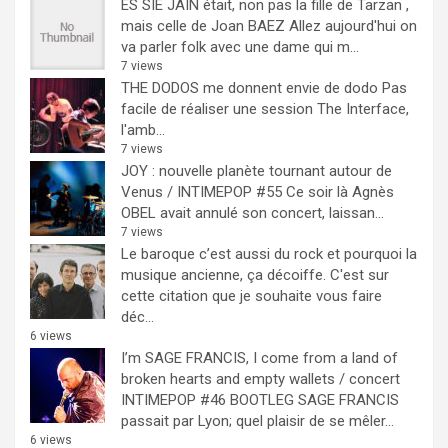
ES SIE JAIN était, non pas la fille de Tarzan ,
mais celle de Joan BAEZ
Allez aujourd'hui on
va parler folk avec une dame qui m...
7 views
THE DODOS me donnent envie de dodo
Pas
facile de réaliser une session The Interface,
l'amb...
7 views
JOY : nouvelle planète tournant autour de
Venus / INTIMEPOP #55
Ce soir là Agnès
OBEL avait annulé son concert, laissan...
7 views
Le baroque c’est aussi du rock et pourquoi la
musique ancienne, ça décoiffe.
C'est sur
cette citation que je souhaite vous faire
déc...
6 views
I’m SAGE FRANCIS, I come from a land of
broken hearts and empty wallets / concert
INTIMEPOP #46 BOOTLEG
SAGE FRANCIS
passait par Lyon; quel plaisir de se mêler...
6 views