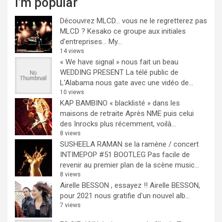
I'm popular
Découvrez MLCD… vous ne le regretterez pas
MLCD ? Kesako ce groupe aux initiales
d’entreprises… My...
14 views
« We have signal » nous fait un beau
WEDDING PRESENT
La télé public de
L'Alabama nous gate avec une vidéo de...
10 views
KAP BAMBINO « blacklisté » dans les
maisons de retraite
Après NME puis celui
des Inrocks plus récemment, voilà...
8 views
SUSHEELA RAMAN se la ramène / concert
INTIMEPOP #51 BOOTLEG
Pas facile de
revenir au premier plan de la scène music...
8 views
Airelle BESSON , essayez !!
Airelle BESSON,
pour 2021 nous gratifie d'un nouvel alb...
7 views