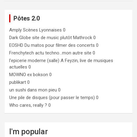
Pôtes 2.0
Amply
Scènes Lyonnaises 0
Dark Globe
site de music plutôt Mathrock 0
EOSHD
Du matos pour filmer des concerts 0
Frenchytech
actu techno…mon autre site 0
l'epicerie moderne (salle)
A Feyzin, live de musiques
actuelles 0
MOWNO ex bokson
0
publikart
0
un sushi dans mon pieu
0
Une pile de disques (pour passer le temps)
0
Who cares, really ?
0
I'm popular