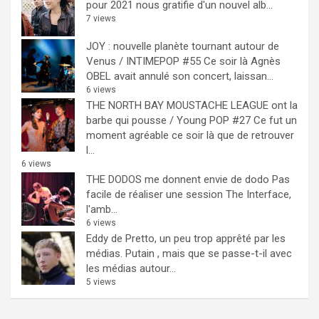
pour 2021 nous gratifie d'un nouvel alb...
7 views
JOY : nouvelle planète tournant autour de
Venus / INTIMEPOP #55
Ce soir là Agnès
OBEL avait annulé son concert, laissan...
6 views
THE NORTH BAY MOUSTACHE LEAGUE ont la
barbe qui pousse / Young POP #27
Ce fut un
moment agréable ce soir là que de retrouver
l...
6 views
THE DODOS me donnent envie de dodo
Pas
facile de réaliser une session The Interface,
l'amb...
6 views
Eddy de Pretto, un peu trop apprêté par les
médias.
Putain , mais que se passe-t-il avec
les médias autour...
5 views