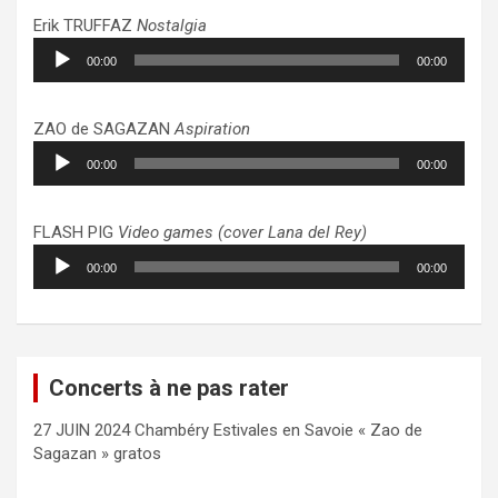
Erik TRUFFAZ
Nostalgia
Lecteur
00:00
00:00
audio
ZAO de SAGAZAN
Aspiration
Lecteur
00:00
00:00
audio
FLASH PIG
Video games (cover Lana del Rey)
Lecteur
00:00
00:00
audio
Concerts à ne pas rater
27 JUIN 2024 Chambéry Estivales en Savoie « Zao de
Sagazan » gratos