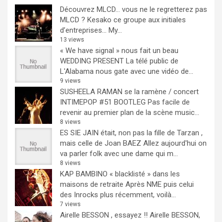
Découvrez MLCD… vous ne le regretterez pas
MLCD ? Kesako ce groupe aux initiales
d’entreprises… My...
13 views
« We have signal » nous fait un beau
WEDDING PRESENT
La télé public de
L'Alabama nous gate avec une vidéo de...
9 views
SUSHEELA RAMAN se la ramène / concert
INTIMEPOP #51 BOOTLEG
Pas facile de
revenir au premier plan de la scène music...
8 views
ES SIE JAIN était, non pas la fille de Tarzan ,
mais celle de Joan BAEZ
Allez aujourd'hui on
va parler folk avec une dame qui m...
8 views
KAP BAMBINO « blacklisté » dans les
maisons de retraite
Après NME puis celui
des Inrocks plus récemment, voilà...
7 views
Airelle BESSON , essayez !!
Airelle BESSON,