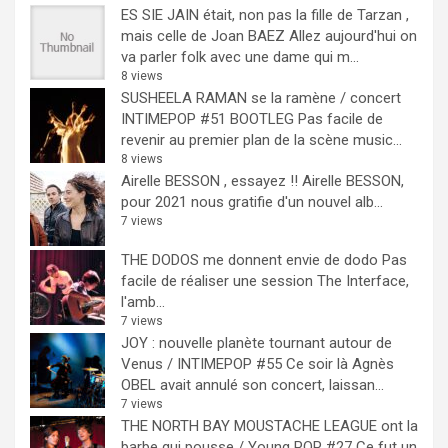
ES SIE JAIN était, non pas la fille de Tarzan ,
mais celle de Joan BAEZ
Allez aujourd'hui on
va parler folk avec une dame qui m...
8 views
SUSHEELA RAMAN se la ramène / concert
INTIMEPOP #51 BOOTLEG
Pas facile de
revenir au premier plan de la scène music...
8 views
Airelle BESSON , essayez !!
Airelle BESSON,
pour 2021 nous gratifie d'un nouvel alb...
7 views
THE DODOS me donnent envie de dodo
Pas
facile de réaliser une session The Interface,
l'amb...
7 views
JOY : nouvelle planète tournant autour de
Venus / INTIMEPOP #55
Ce soir là Agnès
OBEL avait annulé son concert, laissan...
7 views
THE NORTH BAY MOUSTACHE LEAGUE ont la
barbe qui pousse / Young POP #27
Ce fut un