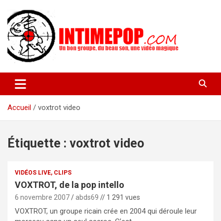
Aller
au
contenu
Un blog avec des sessions live filmées de concerts de musiques
intimepop.com
actuelles pop rock, post-rock, indé sur Lyon. rock pop concert
lyon
Accueil
voxtrot video
Étiquette :
voxtrot video
VIDÉOS LIVE, CLIPS
VOXTROT, de la pop intello
6 novembre 2007
abds69
// 1 291 vues
VOXTROT, un groupe ricain crée en 2004 qui déroule leur