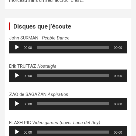
morceau sans un seul accroc. C’est…
Disques que j’écoute
John SURMAN
Pebble Dance
Lecteur
00:00
00:00
audio
Erik TRUFFAZ
Nostalgia
Lecteur
00:00
00:00
audio
ZAO de SAGAZAN
Aspiration
Lecteur
00:00
00:00
audio
FLASH PIG
Video games (cover Lana del Rey)
Lecteur
00:00
00:00
audio