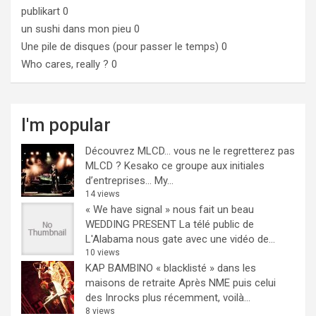
publikart
0
un sushi dans mon pieu
0
Une pile de disques (pour passer le temps)
0
Who cares, really ?
0
I'm popular
Découvrez MLCD… vous ne le regretterez pas
MLCD ? Kesako ce groupe aux initiales
d’entreprises… My...
14 views
« We have signal » nous fait un beau
WEDDING PRESENT
La télé public de
L'Alabama nous gate avec une vidéo de...
10 views
KAP BAMBINO « blacklisté » dans les
maisons de retraite
Après NME puis celui
des Inrocks plus récemment, voilà...
8 views