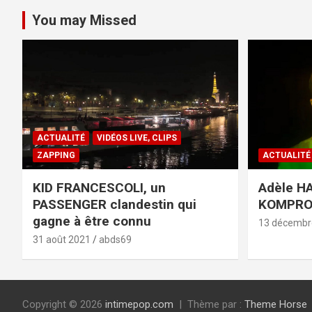
You may Missed
ACTUALITÉ
VIDÉOS LIVE, CLIPS
ZAPPING
ACTUALITÉ
KID FRANCESCOLI, un
Adèle HA
PASSENGER clandestin qui
KOMPR
gagne à être connu
13 décembr
31 août 2021
abds69
Copyright © 2026
intimepop.com
Thème par :
Theme Horse