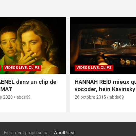
VIDÉOS LIVE, CLIPS
VIDÉOS LIVE, CLIPS
ENEL dans un clip de
HANNAH REID mieux q
OMAT
vocoder, hein Kavinsky 
e 2020
abds69
26 octobre 2015
abds69
Fièrement propulsé par :
WordPress