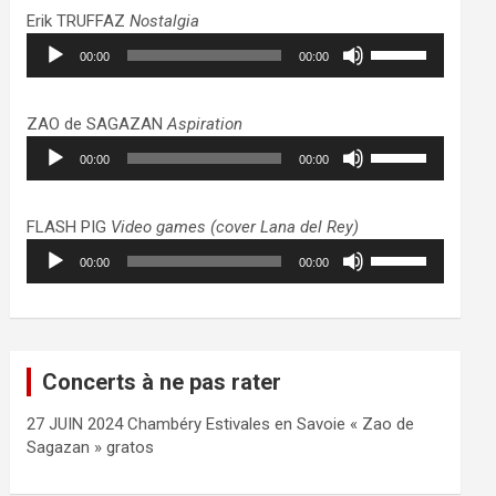
haut/bas
Erik TRUFFAZ
Nostalgia
pour
Lecteur
Utilisez
augmenter
00:00
00:00
audio
les
ou
flèches
diminuer
haut/bas
ZAO de SAGAZAN
Aspiration
le
pour
Lecteur
Utilisez
volume.
augmenter
00:00
00:00
audio
les
ou
flèches
diminuer
haut/bas
FLASH PIG
Video games (cover Lana del Rey)
le
pour
Lecteur
Utilisez
volume.
augmenter
00:00
00:00
audio
les
ou
flèches
diminuer
haut/bas
le
pour
volume.
augmenter
Concerts à ne pas rater
ou
diminuer
27 JUIN 2024 Chambéry Estivales en Savoie « Zao de
le
Sagazan » gratos
volume.