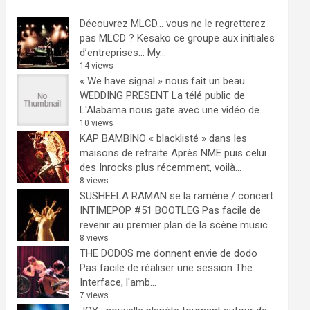
Découvrez MLCD… vous ne le regretterez
pas
MLCD ? Kesako ce groupe aux initiales
d’entreprises… My...
14 views
« We have signal » nous fait un beau
WEDDING PRESENT
La télé public de
L'Alabama nous gate avec une vidéo de...
10 views
KAP BAMBINO « blacklisté » dans les
maisons de retraite
Après NME puis celui
des Inrocks plus récemment, voilà...
8 views
SUSHEELA RAMAN se la ramène / concert
INTIMEPOP #51 BOOTLEG
Pas facile de
revenir au premier plan de la scène music...
8 views
THE DODOS me donnent envie de dodo
Pas facile de réaliser une session The
Interface, l'amb...
7 views