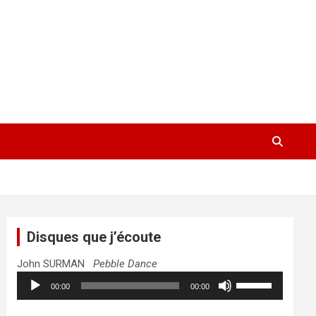
Disques que j’écoute
John SURMAN
Pebble Dance
Lecteur
Utilisez
00:00
00:00
audio
les
flèches