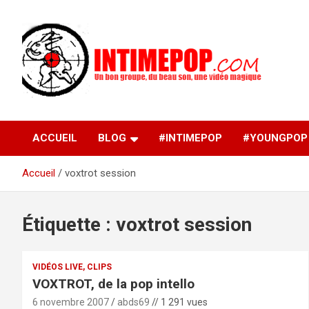
Aller
au
contenu
Un blog avec des sessions live filmées de concerts de
intimepop.com
musiques actuelles pop rock, post-rock, indé sur Lyon. rock po
concert lyon
ACCUEIL
BLOG
#INTIMEPOP
#YOUNGPOP
Accueil
voxtrot session
Étiquette :
voxtrot session
VIDÉOS LIVE, CLIPS
VOXTROT, de la pop intello
6 novembre 2007
abds69
// 1 291 vues