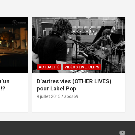
ACTUALITÉ
VIDÉOS LIVE, CLIPS
u’un
D’autres vies (OTHER LIVES)
!?
pour Label Pop
9 juillet 2015
abds69