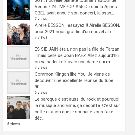
JOY : nouvelle planète tournant autour de
Venus / INTIMEPOP #55
Ce soir là Agnès
OBEL avait annulé son concert, laissan...
7 views
Airelle BESSON , essayez !!
Airelle BESSON,
pour 2021 nous gratifie d'un nouvel alb...
7 views
ES SIE JAIN était, non pas la fille de Tarzan
, mais celle de Joan BAEZ
Allez aujourd'hui
on va parler folk avec une dame qui m...
7 views
Common Klingon like You.
Je viens de
découvrir une excellente reprise du tube
90...
6 views
Le baroque c’est aussi du rock et pourquoi
la musique ancienne, ça décoiffe.
C'est sur
cette citation que je souhaite vous faire
déc...
6 views