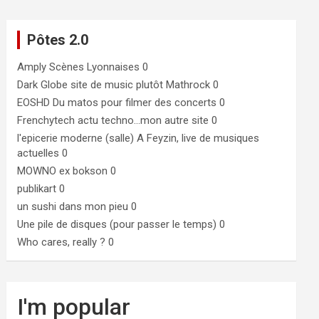
Pôtes 2.0
Amply
Scènes Lyonnaises 0
Dark Globe
site de music plutôt Mathrock 0
EOSHD
Du matos pour filmer des concerts 0
Frenchytech
actu techno…mon autre site 0
l'epicerie moderne (salle)
A Feyzin, live de musiques
actuelles 0
MOWNO ex bokson
0
publikart
0
un sushi dans mon pieu
0
Une pile de disques (pour passer le temps)
0
Who cares, really ?
0
I'm popular