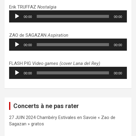
Erik TRUFFAZ
Nostalgia
Lecteur
00:00
00:00
audio
ZAO de SAGAZAN
Aspiration
Lecteur
00:00
00:00
audio
FLASH PIG
Video games (cover Lana del Rey)
Lecteur
00:00
00:00
audio
Concerts à ne pas rater
27 JUIN 2024 Chambéry Estivales en Savoie « Zao de
Sagazan » gratos