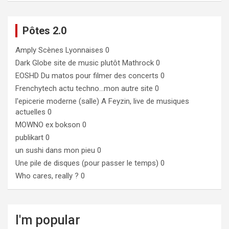
Pôtes 2.0
Amply
Scènes Lyonnaises 0
Dark Globe
site de music plutôt Mathrock 0
EOSHD
Du matos pour filmer des concerts 0
Frenchytech
actu techno…mon autre site 0
l'epicerie moderne (salle)
A Feyzin, live de musiques
actuelles 0
MOWNO ex bokson
0
publikart
0
un sushi dans mon pieu
0
Une pile de disques (pour passer le temps)
0
Who cares, really ?
0
I'm popular