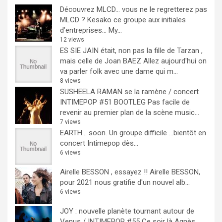
Découvrez MLCD… vous ne le regretterez pas
MLCD ? Kesako ce groupe aux initiales
d’entreprises… My...
12 views
ES SIE JAIN était, non pas la fille de Tarzan ,
mais celle de Joan BAEZ
Allez aujourd'hui on
va parler folk avec une dame qui m...
8 views
SUSHEELA RAMAN se la ramène / concert
INTIMEPOP #51 BOOTLEG
Pas facile de
revenir au premier plan de la scène music...
7 views
EARTH… soon.
Un groupe difficile ...bientôt en
concert Intimepop dès...
6 views
Airelle BESSON , essayez !!
Airelle BESSON,
pour 2021 nous gratifie d'un nouvel alb...
6 views
JOY : nouvelle planète tournant autour de
Venus / INTIMEPOP #55
Ce soir là Agnès