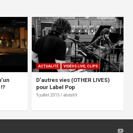
ACTUALITÉ
VIDÉOS LIVE, CLIPS
u’un
D’autres vies (OTHER LIVES)
!?
pour Label Pop
9 juillet 2015
abds69