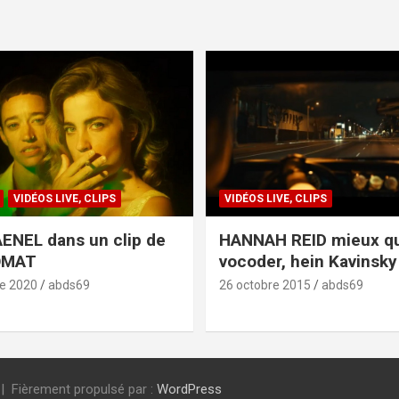
VIDÉOS LIVE, CLIPS
VIDÉOS LIVE, CLIPS
ENEL dans un clip de
HANNAH REID mieux q
OMAT
vocoder, hein Kavinsky 
e 2020
abds69
26 octobre 2015
abds69
Fièrement propulsé par :
WordPress