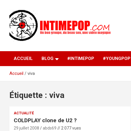
Aller
au
contenu
Un blog avec des sessions live filmées de concerts de
intimepop.com
musiques actuelles pop rock, post-rock, indé sur Lyon. rock po
concert lyon
ACCUEIL
BLOG
#INTIMEPOP
#YOUNGPOP
Accueil
viva
Étiquette :
viva
ACTUALITÉ
COLDPLAY clone de U2 ?
29 juillet 2008
abds69
// 2 077 vues