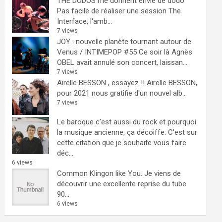
THE DODOS me donnent envie de dodo
Pas facile de réaliser une session The
Interface, l'amb...
7 views
JOY : nouvelle planète tournant autour de
Venus / INTIMEPOP #55
Ce soir là Agnès
OBEL avait annulé son concert, laissan...
7 views
Airelle BESSON , essayez !!
Airelle BESSON,
pour 2021 nous gratifie d'un nouvel alb...
7 views
Le baroque c’est aussi du rock et pourquoi
la musique ancienne, ça décoiffe.
C'est sur
cette citation que je souhaite vous faire
déc...
6 views
Common Klingon like You.
Je viens de
découvrir une excellente reprise du tube
90...
6 views