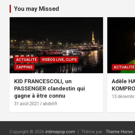
You may Missed
ACTUALITÉ
VIDÉOS LIVE, CLIPS
ZAPPING
ACTUALITÉ
KID FRANCESCOLI, un
Adèle HA
PASSENGER clandestin qui
KOMPR
gagne à être connu
13 décembr
31 août 2021
abds69
Copyright © 2026
intimepop.com
Thème par :
Theme Horse