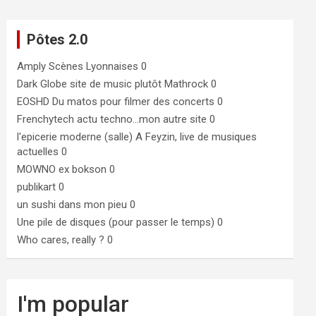
Pôtes 2.0
Amply
Scènes Lyonnaises 0
Dark Globe
site de music plutôt Mathrock 0
EOSHD
Du matos pour filmer des concerts 0
Frenchytech
actu techno…mon autre site 0
l'epicerie moderne (salle)
A Feyzin, live de musiques
actuelles 0
MOWNO ex bokson
0
publikart
0
un sushi dans mon pieu
0
Une pile de disques (pour passer le temps)
0
Who cares, really ?
0
I'm popular