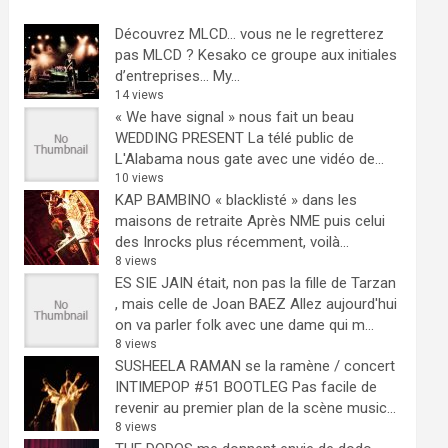
Découvrez MLCD… vous ne le regretterez
pas
MLCD ? Kesako ce groupe aux initiales
d’entreprises… My...
14 views
« We have signal » nous fait un beau
WEDDING PRESENT
La télé public de
L'Alabama nous gate avec une vidéo de...
10 views
KAP BAMBINO « blacklisté » dans les
maisons de retraite
Après NME puis celui
des Inrocks plus récemment, voilà...
8 views
ES SIE JAIN était, non pas la fille de Tarzan
, mais celle de Joan BAEZ
Allez aujourd'hui
on va parler folk avec une dame qui m...
8 views
SUSHEELA RAMAN se la ramène / concert
INTIMEPOP #51 BOOTLEG
Pas facile de
revenir au premier plan de la scène music...
8 views