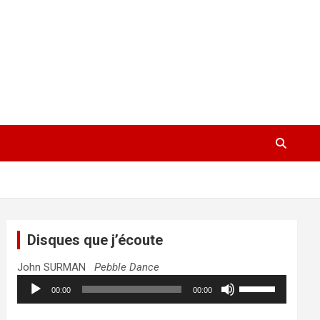
Disques que j’écoute
John SURMAN
Pebble Dance
Lecteur
Utilisez
00:00
00:00
audio
les
flèches