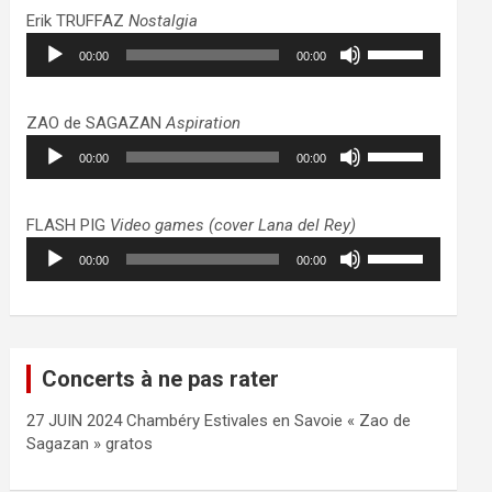
haut/bas
Erik TRUFFAZ
Nostalgia
pour
Lecteur
Utilisez
augmenter
00:00
00:00
audio
les
ou
flèches
diminuer
haut/bas
ZAO de SAGAZAN
Aspiration
le
pour
Lecteur
Utilisez
volume.
augmenter
00:00
00:00
audio
les
ou
flèches
diminuer
haut/bas
FLASH PIG
Video games (cover Lana del Rey)
le
pour
Lecteur
Utilisez
volume.
augmenter
00:00
00:00
audio
les
ou
flèches
diminuer
haut/bas
le
pour
volume.
augmenter
Concerts à ne pas rater
ou
diminuer
27 JUIN 2024 Chambéry Estivales en Savoie « Zao de
le
Sagazan » gratos
volume.