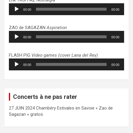
Lecteur
00:00
00:00
audio
ZAO de SAGAZAN
Aspiration
Lecteur
00:00
00:00
audio
FLASH PIG
Video games (cover Lana del Rey)
Lecteur
00:00
00:00
audio
Concerts à ne pas rater
27 JUIN 2024 Chambéry Estivales en Savoie « Zao de
Sagazan » gratos