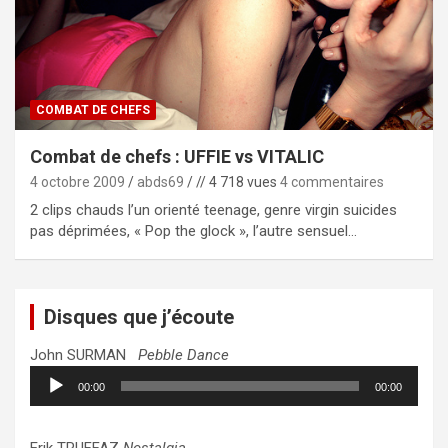
COMBAT DE CHEFS
Combat de chefs : UFFIE vs VITALIC
4 octobre 2009
abds69
// 4 718 vues
4 commentaires
2 clips chauds l’un orienté teenage, genre virgin suicides
pas déprimées, « Pop the glock », l’autre sensuel…
Disques que j’écoute
John SURMAN
Pebble Dance
Lecteur
00:00
00:00
audio
Erik TRUFFAZ
Nostalgia