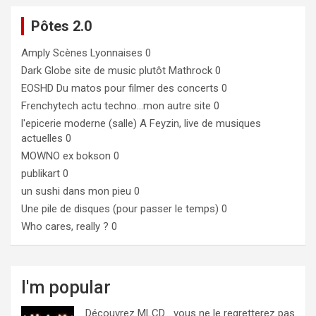
Pôtes 2.0
Amply
Scènes Lyonnaises 0
Dark Globe
site de music plutôt Mathrock 0
EOSHD
Du matos pour filmer des concerts 0
Frenchytech
actu techno…mon autre site 0
l'epicerie moderne (salle)
A Feyzin, live de musiques
actuelles 0
MOWNO ex bokson
0
publikart
0
un sushi dans mon pieu
0
Une pile de disques (pour passer le temps)
0
Who cares, really ?
0
I'm popular
Découvrez MLCD… vous ne le regretterez pas