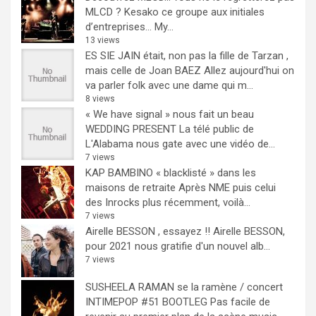
MLCD ? Kesako ce groupe aux initiales
d’entreprises… My...
13 views
ES SIE JAIN était, non pas la fille de Tarzan ,
mais celle de Joan BAEZ
Allez aujourd'hui on
va parler folk avec une dame qui m...
8 views
« We have signal » nous fait un beau
WEDDING PRESENT
La télé public de
L'Alabama nous gate avec une vidéo de...
7 views
KAP BAMBINO « blacklisté » dans les
maisons de retraite
Après NME puis celui
des Inrocks plus récemment, voilà...
7 views
Airelle BESSON , essayez !!
Airelle BESSON,
pour 2021 nous gratifie d'un nouvel alb...
7 views
SUSHEELA RAMAN se la ramène / concert
INTIMEPOP #51 BOOTLEG
Pas facile de