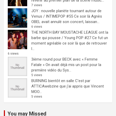
revenir au premier plan de la scène music...
7 views
JOY : nouvelle planète tournant autour de
Venus / INTIMEPOP #55
Ce soir là Agnès
OBEL avait annulé son concert, laissan...
6 views
THE NORTH BAY MOUSTACHE LEAGUE ont la
barbe qui pousse / Young POP #27
Ce fut un
moment agréable ce soir là que de retrouver
l...
6 views
3ième round pour BECK avec « Femme
Fatale »
On avait déjà mis un post pour la
première vidéo du Sys...
5 views
BURNING bientôt en salle
C'est par
ATTICAwebzine que j'ai appris que Vincent
MOO...
5 views
You may Missed