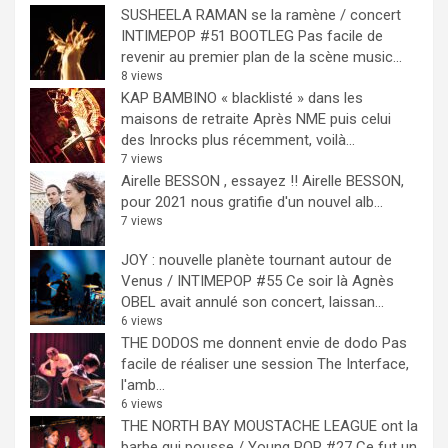
SUSHEELA RAMAN se la ramène / concert
INTIMEPOP #51 BOOTLEG
Pas facile de
revenir au premier plan de la scène music...
8 views
KAP BAMBINO « blacklisté » dans les
maisons de retraite
Après NME puis celui
des Inrocks plus récemment, voilà...
7 views
Airelle BESSON , essayez !!
Airelle BESSON,
pour 2021 nous gratifie d'un nouvel alb...
7 views
JOY : nouvelle planète tournant autour de
Venus / INTIMEPOP #55
Ce soir là Agnès
OBEL avait annulé son concert, laissan...
6 views
THE DODOS me donnent envie de dodo
Pas
facile de réaliser une session The Interface,
l'amb...
6 views
THE NORTH BAY MOUSTACHE LEAGUE ont la
barbe qui pousse / Young POP #27
Ce fut un