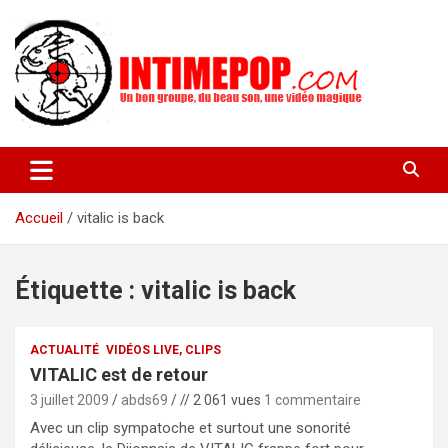
Aller
au
contenu
Un blog avec des sessions live filmées de concerts de musiques
intimepop.com
actuelles pop rock, post-rock, indé sur Lyon. rock pop concert
lyon
Accueil
vitalic is back
Étiquette :
vitalic is back
ACTUALITÉ
VIDÉOS LIVE, CLIPS
VITALIC est de retour
3 juillet 2009
abds69
// 2 061 vues
1 commentaire
Avec un clip sympatoche et surtout une sonorité