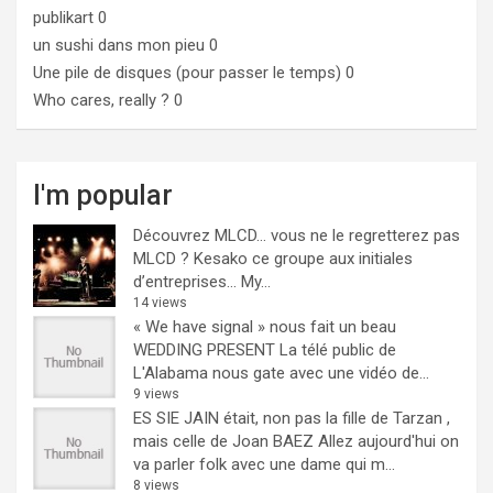
publikart
0
un sushi dans mon pieu
0
Une pile de disques (pour passer le temps)
0
Who cares, really ?
0
I'm popular
Découvrez MLCD… vous ne le regretterez pas
MLCD ? Kesako ce groupe aux initiales
d’entreprises… My...
14 views
« We have signal » nous fait un beau
WEDDING PRESENT
La télé public de
L'Alabama nous gate avec une vidéo de...
9 views
ES SIE JAIN était, non pas la fille de Tarzan ,
mais celle de Joan BAEZ
Allez aujourd'hui on
va parler folk avec une dame qui m...
8 views