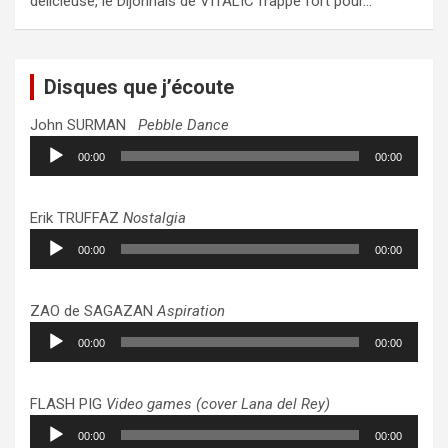
délicieuse, le Dijonnais de VITALIC frappe fort pour…
Disques que j’écoute
John SURMAN
Pebble Dance
Lecteur
00:00
00:00
audio
Erik TRUFFAZ
Nostalgia
Lecteur
00:00
00:00
audio
ZAO de SAGAZAN
Aspiration
Lecteur
00:00
00:00
audio
FLASH PIG
Video games (cover Lana del Rey)
Lecteur
00:00
00:00
audio