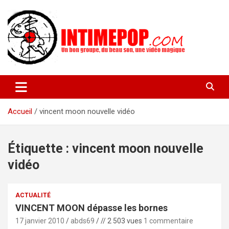
Aller
au
contenu
Un blog avec des sessions live filmées de concerts de musiques
intimepop.com
actuelles pop rock, post-rock, indé sur Lyon. rock pop concert
lyon
Accueil
vincent moon nouvelle vidéo
Étiquette :
vincent moon nouvelle
vidéo
ACTUALITÉ
VINCENT MOON dépasse les bornes
17 janvier 2010
abds69
// 2 503 vues
1 commentaire