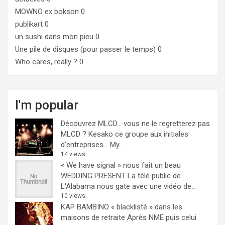
MOWNO ex bokson
0
publikart
0
un sushi dans mon pieu
0
Une pile de disques (pour passer le temps)
0
Who cares, really ?
0
I'm popular
Découvrez MLCD… vous ne le regretterez pas
MLCD ? Kesako ce groupe aux initiales
d’entreprises… My...
14 views
« We have signal » nous fait un beau
WEDDING PRESENT
La télé public de
L'Alabama nous gate avec une vidéo de...
10 views
KAP BAMBINO « blacklisté » dans les
maisons de retraite
Après NME puis celui