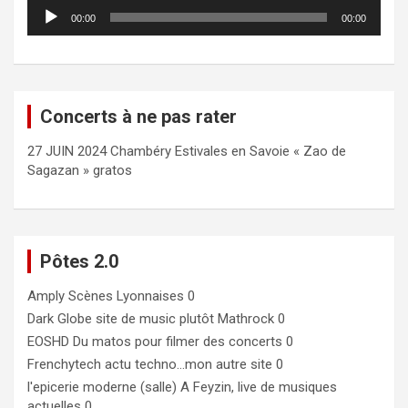
Lecteur
00:00
00:00
audio
Concerts à ne pas rater
27 JUIN 2024 Chambéry Estivales en Savoie « Zao de
Sagazan » gratos
Pôtes 2.0
Amply
Scènes Lyonnaises 0
Dark Globe
site de music plutôt Mathrock 0
EOSHD
Du matos pour filmer des concerts 0
Frenchytech
actu techno…mon autre site 0
l'epicerie moderne (salle)
A Feyzin, live de musiques
actuelles 0