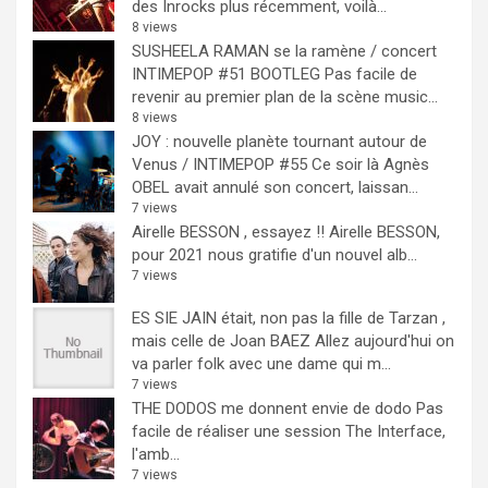
des Inrocks plus récemment, voilà...
8 views
SUSHEELA RAMAN se la ramène / concert
INTIMEPOP #51 BOOTLEG
Pas facile de
revenir au premier plan de la scène music...
8 views
JOY : nouvelle planète tournant autour de
Venus / INTIMEPOP #55
Ce soir là Agnès
OBEL avait annulé son concert, laissan...
7 views
Airelle BESSON , essayez !!
Airelle BESSON,
pour 2021 nous gratifie d'un nouvel alb...
7 views
ES SIE JAIN était, non pas la fille de Tarzan ,
mais celle de Joan BAEZ
Allez aujourd'hui on
va parler folk avec une dame qui m...
7 views
THE DODOS me donnent envie de dodo
Pas
facile de réaliser une session The Interface,
l'amb...
7 views