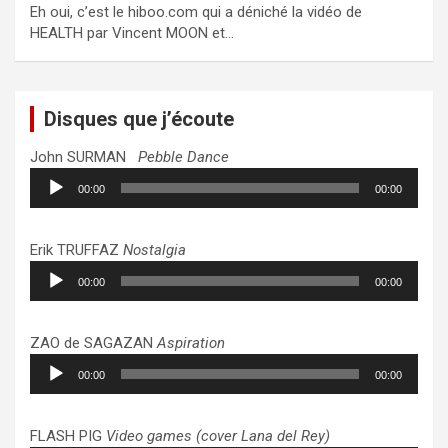
Eh oui, c’est le hiboo.com qui a déniché la vidéo de
HEALTH par Vincent MOON et…
Disques que j’écoute
John SURMAN
Pebble Dance
Lecteur
00:00
00:00
audio
Erik TRUFFAZ
Nostalgia
Lecteur
00:00
00:00
audio
ZAO de SAGAZAN
Aspiration
Lecteur
00:00
00:00
audio
FLASH PIG
Video games (cover Lana del Rey)