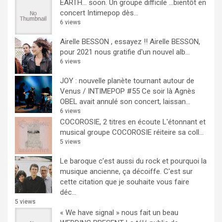
EARTH… soon.
Un groupe difficile ...bientôt en
concert Intimepop dès...
6 views
Airelle BESSON , essayez !!
Airelle BESSON,
pour 2021 nous gratifie d'un nouvel alb...
6 views
JOY : nouvelle planète tournant autour de
Venus / INTIMEPOP #55
Ce soir là Agnès
OBEL avait annulé son concert, laissan...
6 views
COCOROSIE, 2 titres en écoute
L'étonnant et
musical groupe COCOROSIE réiteire sa coll...
5 views
Le baroque c’est aussi du rock et pourquoi la
musique ancienne, ça décoiffe.
C'est sur
cette citation que je souhaite vous faire
déc...
5 views
« We have signal » nous fait un beau