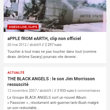
VIDÉOS LIVE, CLIPS
aPPLE fROM eARTH, clip non officiel
20 mai 2012
abds69
// 2 297 vues
Toucher à tout mais ne pas toucher dans tout (comme
dirais Jérôme Savary) pourrais vite devenir…
ACTUALITÉ
THE BLACK ANGELS : le son Jim Morrisson
ressuscité
12 novembre 2007
abds69
// 3 933 vues
6 commentaires
Le Groupe BLACK ANGELS sort un nouvel Album
« Passover » , résolument anti-guerrier/anti-Bush malgré
un son redoutable…