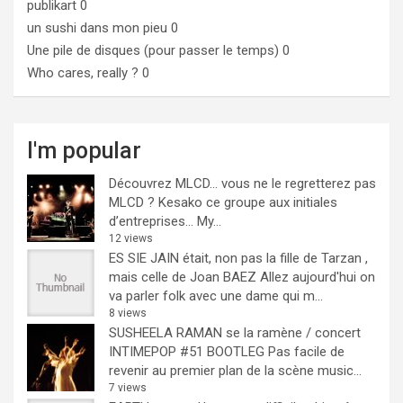
publikart
0
un sushi dans mon pieu
0
Une pile de disques (pour passer le temps)
0
Who cares, really ?
0
I'm popular
Découvrez MLCD… vous ne le regretterez pas
MLCD ? Kesako ce groupe aux initiales
d’entreprises… My...
12 views
ES SIE JAIN était, non pas la fille de Tarzan ,
mais celle de Joan BAEZ
Allez aujourd'hui on
va parler folk avec une dame qui m...
8 views
SUSHEELA RAMAN se la ramène / concert
INTIMEPOP #51 BOOTLEG
Pas facile de
revenir au premier plan de la scène music...
7 views