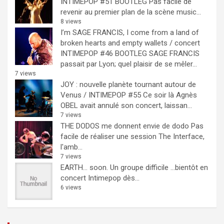
INTIMEPOP #51 BOOTLEG
Pas facile de
revenir au premier plan de la scène music...
8 views
I’m SAGE FRANCIS, I come from a land of
broken hearts and empty wallets / concert
INTIMEPOP #46 BOOTLEG
SAGE FRANCIS
passait par Lyon; quel plaisir de se mêler...
7 views
JOY : nouvelle planète tournant autour de
Venus / INTIMEPOP #55
Ce soir là Agnès
OBEL avait annulé son concert, laissan...
7 views
THE DODOS me donnent envie de dodo
Pas
facile de réaliser une session The Interface,
l'amb...
7 views
EARTH… soon.
Un groupe difficile ...bientôt en
concert Intimepop dès...
6 views