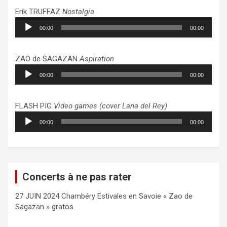
Erik TRUFFAZ
Nostalgia
Lecteur
00:00
00:00
audio
ZAO de SAGAZAN
Aspiration
Lecteur
00:00
00:00
audio
FLASH PIG
Video games (cover Lana del Rey)
Lecteur
00:00
00:00
audio
Concerts à ne pas rater
27 JUIN 2024 Chambéry Estivales en Savoie « Zao de
Sagazan » gratos