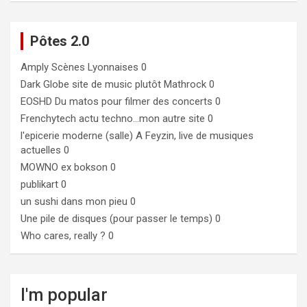
Pôtes 2.0
Amply
Scènes Lyonnaises 0
Dark Globe
site de music plutôt Mathrock 0
EOSHD
Du matos pour filmer des concerts 0
Frenchytech
actu techno…mon autre site 0
l'epicerie moderne (salle)
A Feyzin, live de musiques
actuelles 0
MOWNO ex bokson
0
publikart
0
un sushi dans mon pieu
0
Une pile de disques (pour passer le temps)
0
Who cares, really ?
0
I'm popular