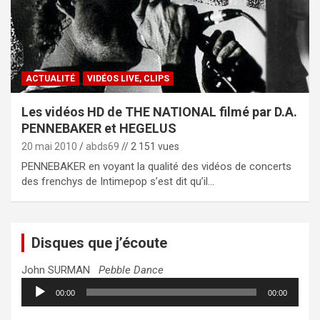
ACTUALITÉ
VIDÉOS LIVE, CLIPS
Les vidéos HD de THE NATIONAL filmé par D.A.
PENNEBAKER et HEGELUS
20 mai 2010
abds69
// 2 151 vues
PENNEBAKER en voyant la qualité des vidéos de concerts
des frenchys de Intimepop s’est dit qu’il…
Disques que j’écoute
John SURMAN
Pebble Dance
Lecteur
00:00
00:00
audio