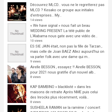
Découvrez MLCD… vous ne le regretterez pas
MLCD ? Kesako ce groupe aux initiales
d’entreprises… My...
14 views
« We have signal » nous fait un beau
WEDDING PRESENT
La télé public de
L'Alabama nous gate avec une vidéo de...
10 views
ES SIE JAIN était, non pas la fille de Tarzan ,
mais celle de Joan BAEZ
Allez aujourd'hui on
va parler folk avec une dame qui m...
9 views
Airelle BESSON , essayez !!
Airelle BESSON,
pour 2021 nous gratifie d'un nouvel alb...
8 views
KAP BAMBINO « blacklisté » dans les
maisons de retraite
Après NME puis celui
des Inrocks plus récemment, voilà...
8 views
SUSHEELA RAMAN se la ramène / concert