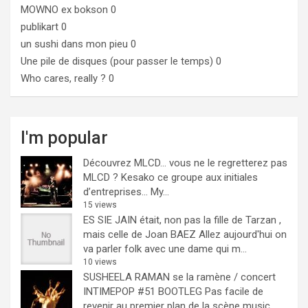
MOWNO ex bokson
0
publikart
0
un sushi dans mon pieu
0
Une pile de disques (pour passer le temps)
0
Who cares, really ?
0
I'm popular
Découvrez MLCD… vous ne le regretterez pas
MLCD ? Kesako ce groupe aux initiales
d’entreprises… My...
15 views
ES SIE JAIN était, non pas la fille de Tarzan ,
mais celle de Joan BAEZ
Allez aujourd'hui on
va parler folk avec une dame qui m...
10 views
SUSHEELA RAMAN se la ramène / concert
INTIMEPOP #51 BOOTLEG
Pas facile de
revenir au premier plan de la scène music...