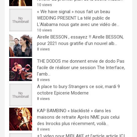
10 views
« We have signal » nous fait un beau
WEDDING PRESENT
La télé public de
L'Alabama nous gate avec une vidéo de...
10 views
Airelle BESSON , essayez !!
Airelle BESSON,
pour 2021 nous gratifie d'un nouvel alb...
8 views
THE DODOS me donnent envie de dodo
Pas
facile de réaliser une session The Interface,
l'amb...
8 views
A place to bury Strangers ce soir, mardi 9
octobre Epicerie Moderne
8 views
KAP BAMBINO « blacklisté » dans les
maisons de retraite
Après NME puis celui
des Inrocks plus récemment, voilà...
8 views
+1 video pour MIDLAKE et l’article
article ICI