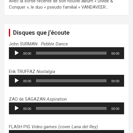
Avec la sortie récente de son nouvel album « Divide &
Conquer », le duo « pseudo familial » VANDAVEER…
Disques que j’écoute
John SURMAN
Pebble Dance
Lecteur
00:00
00:00
audio
Erik TRUFFAZ
Nostalgia
Lecteur
00:00
00:00
audio
ZAO de SAGAZAN
Aspiration
Lecteur
00:00
00:00
audio
FLASH PIG
Video games (cover Lana del Rey)
Lecteur