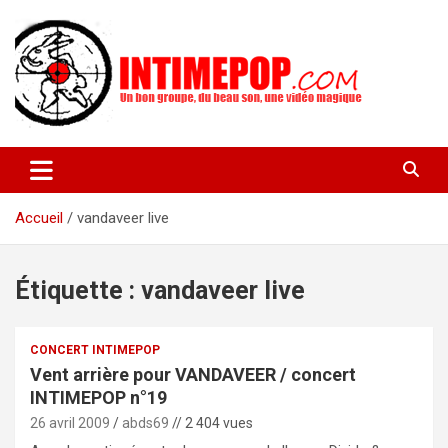
Aller
au
contenu
Un blog avec des sessions live filmées de concerts de musiques
intimepop.com
actuelles pop rock, post-rock, indé sur Lyon. rock pop concert
lyon
Accueil
vandaveer live
Étiquette :
vandaveer live
CONCERT INTIMEPOP
Vent arrière pour VANDAVEER / concert
INTIMEPOP n°19
26 avril 2009
abds69
// 2 404 vues