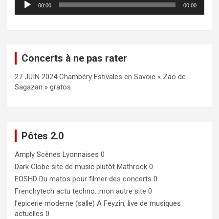
00:00
00:00
audio
Concerts à ne pas rater
27 JUIN 2024 Chambéry Estivales en Savoie « Zao de
Sagazan » gratos
Pôtes 2.0
Amply
Scènes Lyonnaises 0
Dark Globe
site de music plutôt Mathrock 0
EOSHD
Du matos pour filmer des concerts 0
Frenchytech
actu techno…mon autre site 0
l'epicerie moderne (salle)
A Feyzin, live de musiques
actuelles 0