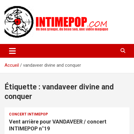
Aller
au
contenu
Un blog avec des sessions live filmées de concerts de musiques
intimepop.com
actuelles pop rock, post-rock, indé sur Lyon. rock pop concert
lyon
Accueil
vandaveer divine and conquer
Étiquette :
vandaveer divine and
conquer
CONCERT INTIMEPOP
Vent arrière pour VANDAVEER / concert
INTIMEPOP n°19