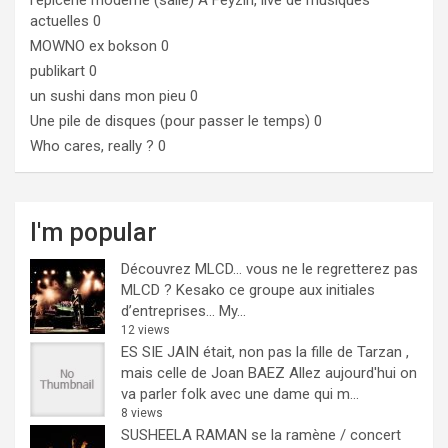
l'epicerie moderne (salle)
A Feyzin, live de musiques
actuelles 0
MOWNO ex bokson
0
publikart
0
un sushi dans mon pieu
0
Une pile de disques (pour passer le temps)
0
Who cares, really ?
0
I'm popular
Découvrez MLCD… vous ne le regretterez pas
MLCD ? Kesako ce groupe aux initiales
d’entreprises… My...
12 views
ES SIE JAIN était, non pas la fille de Tarzan ,
mais celle de Joan BAEZ
Allez aujourd'hui on
va parler folk avec une dame qui m...
8 views
SUSHEELA RAMAN se la ramène / concert