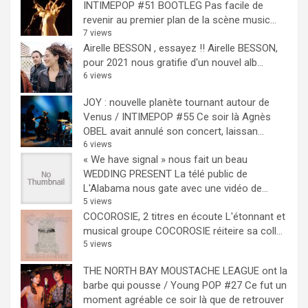
INTIMEPOP #51 BOOTLEG
Pas facile de
revenir au premier plan de la scène music...
7 views
Airelle BESSON , essayez !!
Airelle BESSON,
pour 2021 nous gratifie d'un nouvel alb...
6 views
JOY : nouvelle planète tournant autour de
Venus / INTIMEPOP #55
Ce soir là Agnès
OBEL avait annulé son concert, laissan...
6 views
« We have signal » nous fait un beau
WEDDING PRESENT
La télé public de
L'Alabama nous gate avec une vidéo de...
5 views
COCOROSIE, 2 titres en écoute
L'étonnant et
musical groupe COCOROSIE réiteire sa coll...
5 views
THE NORTH BAY MOUSTACHE LEAGUE ont la
barbe qui pousse / Young POP #27
Ce fut un
moment agréable ce soir là que de retrouver