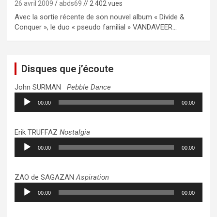
26 avril 2009
abds69
// 2 402 vues
Avec la sortie récente de son nouvel album « Divide &
Conquer », le duo « pseudo familial » VANDAVEER…
Disques que j’écoute
John SURMAN
Pebble Dance
Lecteur
00:00
00:00
audio
Erik TRUFFAZ
Nostalgia
Lecteur
00:00
00:00
audio
ZAO de SAGAZAN
Aspiration
Lecteur
00:00
00:00
audio