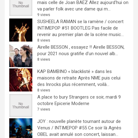
mais celle de Joan BAEZ
Allez aujourd'hui on
va parler folk avec une dame qui m...
9 views
SUSHEELA RAMAN se la ramène / concert
INTIMEPOP #51 BOOTLEG
Pas facile de
revenir au premier plan de la scène music...
8 views
Airelle BESSON , essayez !!
Airelle BESSON,
pour 2021 nous gratifie d'un nouvel alb...
8 views
KAP BAMBINO « blacklisté » dans les
maisons de retraite
Après NME puis celui
des Inrocks plus récemment, voilà...
8 views
A place to bury Strangers ce soir, mardi 9
octobre Epicerie Moderne
7 views
JOY : nouvelle planète tournant autour de
Venus / INTIMEPOP #55
Ce soir là Agnès
OBEL avait annulé son concert, laissan...