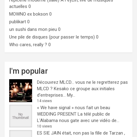
l'epicerie moderne (salle)
A Feyzin, live de musiques
actuelles 0
MOWNO ex bokson
0
publikart
0
un sushi dans mon pieu
0
Une pile de disques (pour passer le temps)
0
Who cares, really ?
0
I'm popular
Découvrez MLCD… vous ne le regretterez pas
MLCD ? Kesako ce groupe aux initiales
d’entreprises… My...
14 views
« We have signal » nous fait un beau
WEDDING PRESENT
La télé public de
L'Alabama nous gate avec une vidéo de...
10 views
ES SIE JAIN était, non pas la fille de Tarzan ,