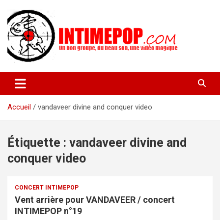
Aller
au
contenu
Un blog avec des sessions live filmées de concerts de musiques
intimepop.com
actuelles pop rock, post-rock, indé sur Lyon. rock pop concert
lyon
Accueil
vandaveer divine and conquer video
Étiquette :
vandaveer divine and
conquer video
CONCERT INTIMEPOP
Vent arrière pour VANDAVEER / concert
INTIMEPOP n°19