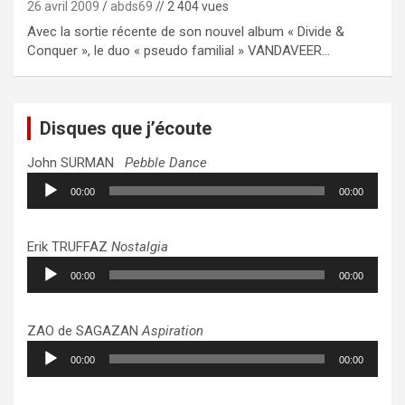
26 avril 2009
abds69
// 2 404 vues
Avec la sortie récente de son nouvel album « Divide &
Conquer », le duo « pseudo familial » VANDAVEER…
Disques que j’écoute
John SURMAN
Pebble Dance
Lecteur
00:00
00:00
audio
Erik TRUFFAZ
Nostalgia
Lecteur
00:00
00:00
audio
ZAO de SAGAZAN
Aspiration
Lecteur
00:00
00:00
audio