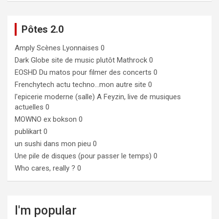
Pôtes 2.0
Amply
Scènes Lyonnaises 0
Dark Globe
site de music plutôt Mathrock 0
EOSHD
Du matos pour filmer des concerts 0
Frenchytech
actu techno…mon autre site 0
l'epicerie moderne (salle)
A Feyzin, live de musiques
actuelles 0
MOWNO ex bokson
0
publikart
0
un sushi dans mon pieu
0
Une pile de disques (pour passer le temps)
0
Who cares, really ?
0
I'm popular