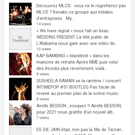
Découvrez MLCD… vous ne le regretterez pas
MLCD ? Kesako ce groupe aux initiales
d’entreprises… My...
14 views
« We have signal » nous fait un beau
WEDDING PRESENT
La télé public de
L'Alabama nous gate avec une vidéo de...
10 views
KAP BAMBINO « blacklisté » dans les
maisons de retraite
Après NME puis celui
des Inrocks plus récemment, voilà...
8 views
SUSHEELA RAMAN se la ramène / concert
INTIMEPOP #51 BOOTLEG
Pas facile de
revenir au premier plan de la scène music...
8 views
Airelle BESSON , essayez !!
Airelle BESSON,
pour 2021 nous gratifie d'un nouvel alb...
7 views
ES SIE JAIN était, non pas la fille de Tarzan ,