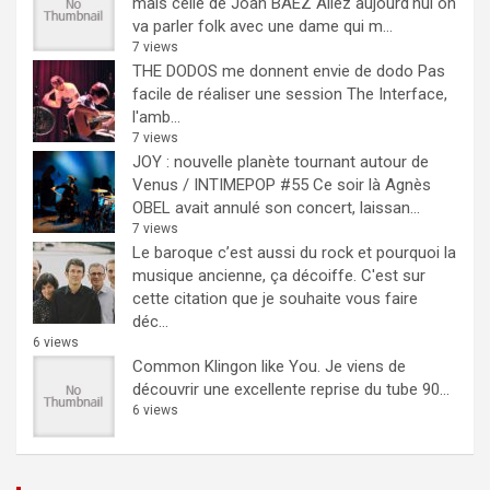
mais celle de Joan BAEZ
Allez aujourd'hui on
va parler folk avec une dame qui m...
7 views
THE DODOS me donnent envie de dodo
Pas
facile de réaliser une session The Interface,
l'amb...
7 views
JOY : nouvelle planète tournant autour de
Venus / INTIMEPOP #55
Ce soir là Agnès
OBEL avait annulé son concert, laissan...
7 views
Le baroque c’est aussi du rock et pourquoi la
musique ancienne, ça décoiffe.
C'est sur
cette citation que je souhaite vous faire
déc...
6 views
Common Klingon like You.
Je viens de
découvrir une excellente reprise du tube 90...
6 views