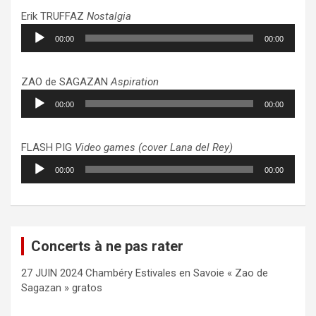
Erik TRUFFAZ
Nostalgia
Lecteur
00:00
00:00
audio
ZAO de SAGAZAN
Aspiration
Lecteur
00:00
00:00
audio
FLASH PIG
Video games (cover Lana del Rey)
Lecteur
00:00
00:00
audio
Concerts à ne pas rater
27 JUIN 2024 Chambéry Estivales en Savoie « Zao de
Sagazan » gratos