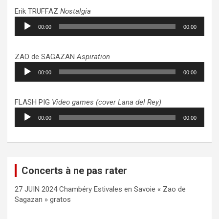
Erik TRUFFAZ
Nostalgia
Lecteur
00:00
00:00
audio
ZAO de SAGAZAN
Aspiration
Lecteur
00:00
00:00
audio
FLASH PIG
Video games (cover Lana del Rey)
Lecteur
00:00
00:00
audio
Concerts à ne pas rater
27 JUIN 2024 Chambéry Estivales en Savoie « Zao de
Sagazan » gratos