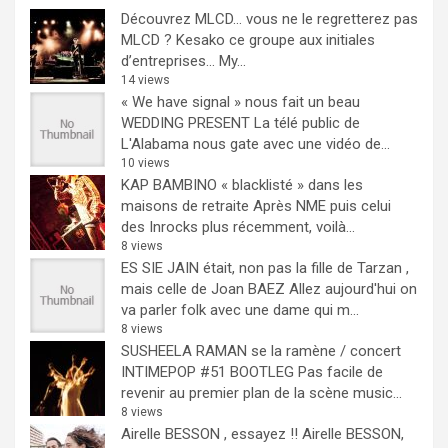
Découvrez MLCD… vous ne le regretterez pas
MLCD ? Kesako ce groupe aux initiales
d’entreprises… My...
14 views
« We have signal » nous fait un beau
WEDDING PRESENT
La télé public de
L'Alabama nous gate avec une vidéo de...
10 views
KAP BAMBINO « blacklisté » dans les
maisons de retraite
Après NME puis celui
des Inrocks plus récemment, voilà...
8 views
ES SIE JAIN était, non pas la fille de Tarzan ,
mais celle de Joan BAEZ
Allez aujourd'hui on
va parler folk avec une dame qui m...
8 views
SUSHEELA RAMAN se la ramène / concert
INTIMEPOP #51 BOOTLEG
Pas facile de
revenir au premier plan de la scène music...
8 views
Airelle BESSON , essayez !!
Airelle BESSON,