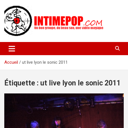
Aller
au
contenu
Un blog avec des sessions live filmées de concerts de musiques
intimepop.com
actuelles pop rock, post-rock, indé sur Lyon. rock pop concert
lyon
Accueil
ut live lyon le sonic 2011
Étiquette :
ut live lyon le sonic 2011