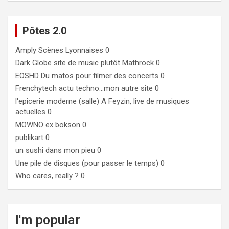
Pôtes 2.0
Amply
Scènes Lyonnaises 0
Dark Globe
site de music plutôt Mathrock 0
EOSHD
Du matos pour filmer des concerts 0
Frenchytech
actu techno…mon autre site 0
l'epicerie moderne (salle)
A Feyzin, live de musiques
actuelles 0
MOWNO ex bokson
0
publikart
0
un sushi dans mon pieu
0
Une pile de disques (pour passer le temps)
0
Who cares, really ?
0
I'm popular