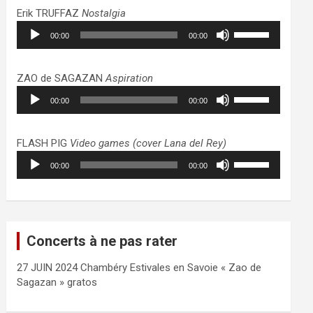
haut/bas
Erik TRUFFAZ
Nostalgia
pour
Lecteur
Utilisez
augmenter
00:00
00:00
audio
les
ou
flèches
diminuer
haut/bas
ZAO de SAGAZAN
Aspiration
le
pour
Lecteur
Utilisez
volume.
augmenter
00:00
00:00
audio
les
ou
flèches
diminuer
haut/bas
FLASH PIG
Video games (cover Lana del Rey)
le
pour
Lecteur
Utilisez
volume.
augmenter
00:00
00:00
audio
les
ou
flèches
diminuer
haut/bas
le
pour
volume.
augmenter
Concerts à ne pas rater
ou
diminuer
27 JUIN 2024 Chambéry Estivales en Savoie « Zao de
le
Sagazan » gratos
volume.