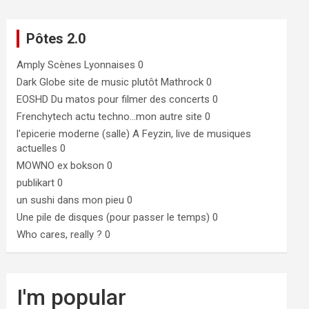
Pôtes 2.0
Amply
Scènes Lyonnaises 0
Dark Globe
site de music plutôt Mathrock 0
EOSHD
Du matos pour filmer des concerts 0
Frenchytech
actu techno…mon autre site 0
l'epicerie moderne (salle)
A Feyzin, live de musiques
actuelles 0
MOWNO ex bokson
0
publikart
0
un sushi dans mon pieu
0
Une pile de disques (pour passer le temps)
0
Who cares, really ?
0
I'm popular