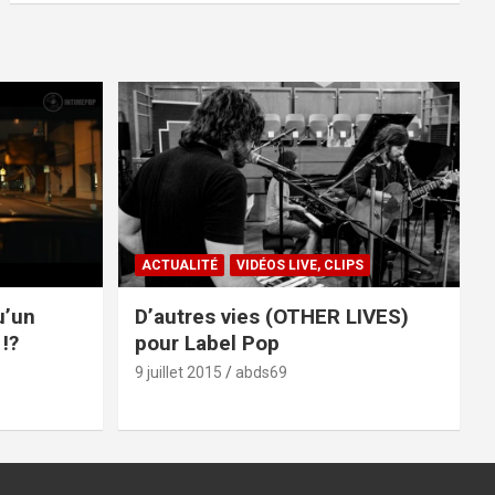
ACTUALITÉ
VIDÉOS LIVE, CLIPS
u’un
D’autres vies (OTHER LIVES)
!?
pour Label Pop
9 juillet 2015
abds69