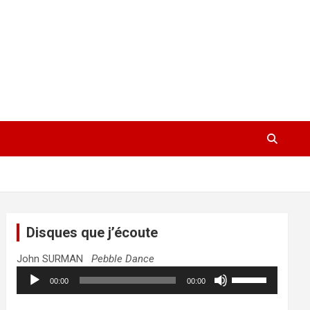
Disques que j’écoute
John SURMAN
Pebble Dance
Lecteur
Utilisez
00:00
00:00
audio
les
flèches