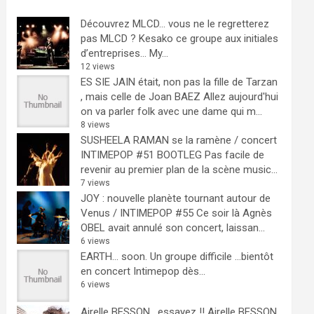
Découvrez MLCD… vous ne le regretterez
pas
MLCD ? Kesako ce groupe aux initiales
d’entreprises… My...
12 views
ES SIE JAIN était, non pas la fille de Tarzan
, mais celle de Joan BAEZ
Allez aujourd'hui
on va parler folk avec une dame qui m...
8 views
SUSHEELA RAMAN se la ramène / concert
INTIMEPOP #51 BOOTLEG
Pas facile de
revenir au premier plan de la scène music...
7 views
JOY : nouvelle planète tournant autour de
Venus / INTIMEPOP #55
Ce soir là Agnès
OBEL avait annulé son concert, laissan...
6 views
EARTH… soon.
Un groupe difficile ...bientôt
en concert Intimepop dès...
6 views
Airelle BESSON , essayez !!
Airelle BESSON,