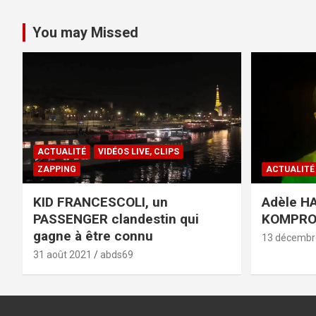
You may Missed
ACTUALITÉ
VIDÉOS LIVE, CLIPS
ZAPPING
ACTUALITÉ
KID FRANCESCOLI, un
Adèle HA
PASSENGER clandestin qui
KOMPR
gagne à être connu
13 décembr
31 août 2021
abds69