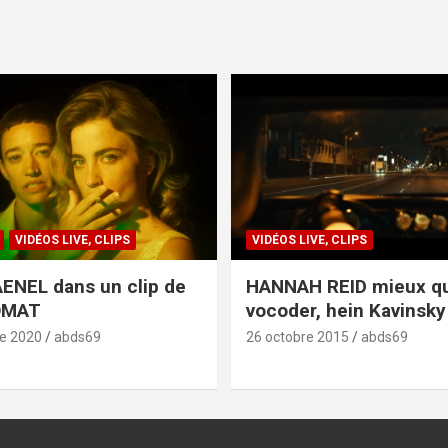
VIDÉOS LIVE, CLIPS
VIDÉOS LIVE, CLIPS
ENEL dans un clip de
HANNAH REID mieux q
OMAT
vocoder, hein Kavinsky 
e 2020
abds69
26 octobre 2015
abds69