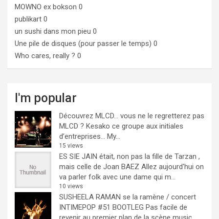
MOWNO ex bokson
0
publikart
0
un sushi dans mon pieu
0
Une pile de disques (pour passer le temps)
0
Who cares, really ?
0
I'm popular
Découvrez MLCD… vous ne le regretterez pas
MLCD ? Kesako ce groupe aux initiales
d’entreprises… My...
15 views
ES SIE JAIN était, non pas la fille de Tarzan ,
mais celle de Joan BAEZ
Allez aujourd'hui on
va parler folk avec une dame qui m...
10 views
SUSHEELA RAMAN se la ramène / concert
INTIMEPOP #51 BOOTLEG
Pas facile de
revenir au premier plan de la scène music...