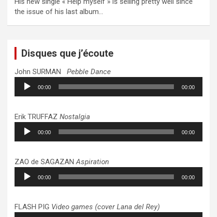
His new single « Help myself » is selling pretty well since
the issue of his last album…
Disques que j’écoute
John SURMAN
Pebble Dance
Lecteur
00:00
00:00
audio
Erik TRUFFAZ
Nostalgia
Lecteur
00:00
00:00
audio
ZAO de SAGAZAN
Aspiration
Lecteur
00:00
00:00
audio
FLASH PIG
Video games (cover Lana del Rey)
Lecteur