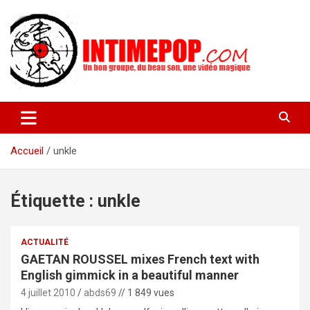
Aller
au
contenu
Un blog avec des sessions live filmées de concerts de musiques
intimepop.com
actuelles pop rock, post-rock, indé sur Lyon. rock pop concert
lyon
Accueil
unkle
Étiquette :
unkle
ACTUALITÉ
GAETAN ROUSSEL mixes French text with
English gimmick in a beautiful manner
4 juillet 2010
abds69
// 1 849 vues