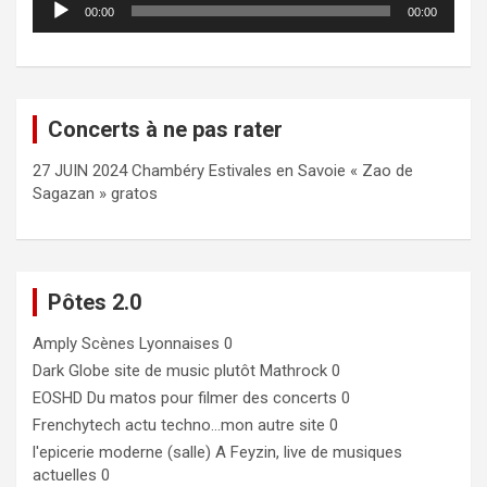
00:00
00:00
audio
Concerts à ne pas rater
27 JUIN 2024 Chambéry Estivales en Savoie « Zao de
Sagazan » gratos
Pôtes 2.0
Amply
Scènes Lyonnaises 0
Dark Globe
site de music plutôt Mathrock 0
EOSHD
Du matos pour filmer des concerts 0
Frenchytech
actu techno…mon autre site 0
l'epicerie moderne (salle)
A Feyzin, live de musiques
actuelles 0