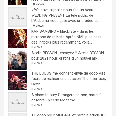
10 views
« We have signal » nous fait un beau
WEDDING PRESENT
La télé public de
L'Alabama nous gate avec une vidéo de...
10 views
KAP BAMBINO « blacklisté » dans les
maisons de retraite
Après NME puis celui
des Inrocks plus récemment, voilà...
8 views
Airelle BESSON , essayez !!
Airelle BESSON,
pour 2021 nous gratifie d'un nouvel alb...
8 views
THE DODOS me donnent envie de dodo
Pas
facile de réaliser une session The Interface,
l'amb...
8 views
A place to bury Strangers ce soir, mardi 9
octobre Epicerie Moderne
8 views
+1 video pour MIDLAKE et l’article
article ICI