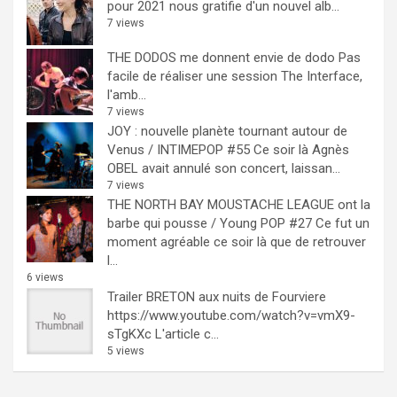
pour 2021 nous gratifie d'un nouvel alb...
7 views
THE DODOS me donnent envie de dodo
Pas
facile de réaliser une session The Interface,
l'amb...
7 views
JOY : nouvelle planète tournant autour de
Venus / INTIMEPOP #55
Ce soir là Agnès
OBEL avait annulé son concert, laissan...
7 views
THE NORTH BAY MOUSTACHE LEAGUE ont la
barbe qui pousse / Young POP #27
Ce fut un
moment agréable ce soir là que de retrouver
l...
6 views
Trailer BRETON aux nuits de Fourviere
https://www.youtube.com/watch?v=vmX9-
sTgKXc L'article c...
5 views