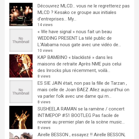
Découvrez MLCD… vous ne le regretterez pas
MLCD ? Kesako ce groupe aux initiales
d’entreprises… My...
14 views
« We have signal » nous fait un beau
WEDDING PRESENT
La télé public de
L'Alabama nous gate avec une vidéo de...
10 views
KAP BAMBINO « blacklisté » dans les
maisons de retraite
Après NME puis celui
des Inrocks plus récemment, voilà...
8 views
ES SIE JAIN était, non pas la fille de Tarzan ,
mais celle de Joan BAEZ
Allez aujourd'hui on
va parler folk avec une dame qui m...
8 views
SUSHEELA RAMAN se la ramène / concert
INTIMEPOP #51 BOOTLEG
Pas facile de
revenir au premier plan de la scène music...
8 views
Airelle BESSON , essayez !!
Airelle BESSON,