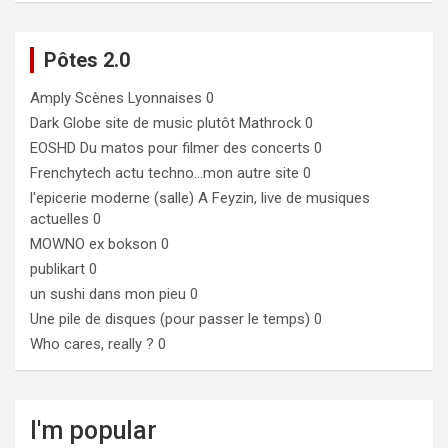
Pôtes 2.0
Amply
Scènes Lyonnaises 0
Dark Globe
site de music plutôt Mathrock 0
EOSHD
Du matos pour filmer des concerts 0
Frenchytech
actu techno…mon autre site 0
l'epicerie moderne (salle)
A Feyzin, live de musiques
actuelles 0
MOWNO ex bokson
0
publikart
0
un sushi dans mon pieu
0
Une pile de disques (pour passer le temps)
0
Who cares, really ?
0
I'm popular