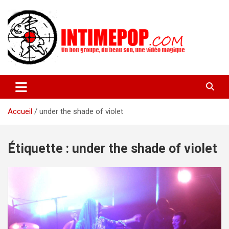
Aller
au
contenu
Un blog avec des sessions live filmées de concerts de musiques
intimepop.com
actuelles pop rock, post-rock, indé sur Lyon. rock pop concert
lyon
Accueil
under the shade of violet
Étiquette :
under the shade of violet