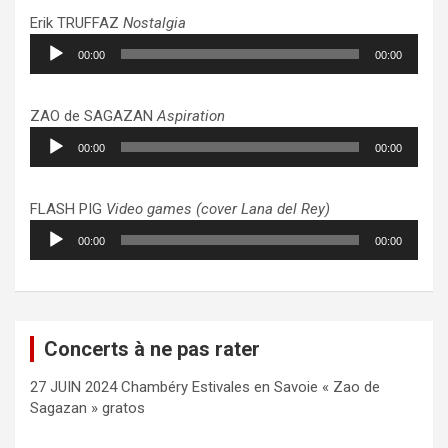
Erik TRUFFAZ
Nostalgia
Lecteur
00:00
00:00
audio
ZAO de SAGAZAN
Aspiration
Lecteur
00:00
00:00
audio
FLASH PIG
Video games (cover Lana del Rey)
Lecteur
00:00
00:00
audio
Concerts à ne pas rater
27 JUIN 2024 Chambéry Estivales en Savoie « Zao de
Sagazan » gratos