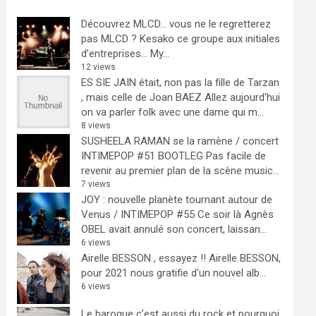
Découvrez MLCD… vous ne le regretterez
pas
MLCD ? Kesako ce groupe aux initiales
d’entreprises… My...
12 views
ES SIE JAIN était, non pas la fille de Tarzan
, mais celle de Joan BAEZ
Allez aujourd'hui
on va parler folk avec une dame qui m...
8 views
SUSHEELA RAMAN se la ramène / concert
INTIMEPOP #51 BOOTLEG
Pas facile de
revenir au premier plan de la scène music...
7 views
JOY : nouvelle planète tournant autour de
Venus / INTIMEPOP #55
Ce soir là Agnès
OBEL avait annulé son concert, laissan...
6 views
Airelle BESSON , essayez !!
Airelle BESSON,
pour 2021 nous gratifie d'un nouvel alb...
6 views
Le baroque c’est aussi du rock et pourquoi