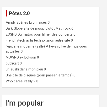
Pôtes 2.0
Amply
Scènes Lyonnaises 0
Dark Globe
site de music plutôt Mathrock 0
EOSHD
Du matos pour filmer des concerts 0
Frenchytech
actu techno…mon autre site 0
l'epicerie moderne (salle)
A Feyzin, live de musiques
actuelles 0
MOWNO ex bokson
0
publikart
0
un sushi dans mon pieu
0
Une pile de disques (pour passer le temps)
0
Who cares, really ?
0
I'm popular