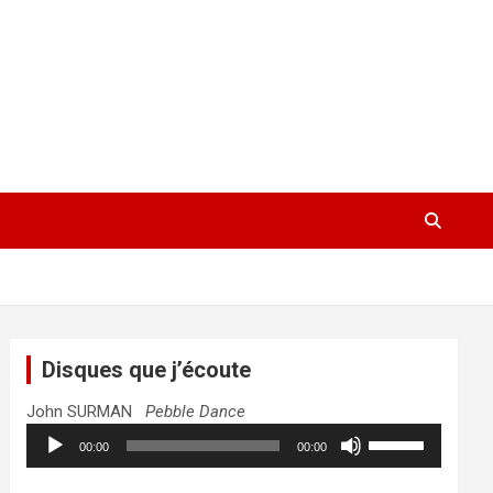
Disques que j’écoute
John SURMAN
Pebble Dance
Lecteur
Utilisez
00:00
00:00
audio
les
flèches