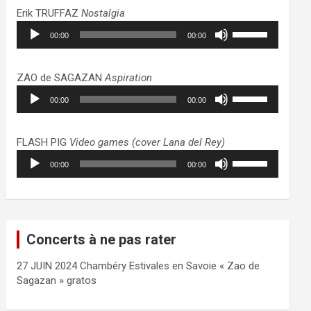
haut/bas
Erik TRUFFAZ
Nostalgia
pour
Lecteur
Utilisez
augmenter
00:00
00:00
audio
les
ou
flèches
diminuer
haut/bas
ZAO de SAGAZAN
Aspiration
le
pour
Lecteur
Utilisez
volume.
augmenter
00:00
00:00
audio
les
ou
flèches
diminuer
haut/bas
FLASH PIG
Video games (cover Lana del Rey)
le
pour
Lecteur
Utilisez
volume.
augmenter
00:00
00:00
audio
les
ou
flèches
diminuer
haut/bas
le
pour
volume.
augmenter
Concerts à ne pas rater
ou
diminuer
27 JUIN 2024 Chambéry Estivales en Savoie « Zao de
le
Sagazan » gratos
volume.