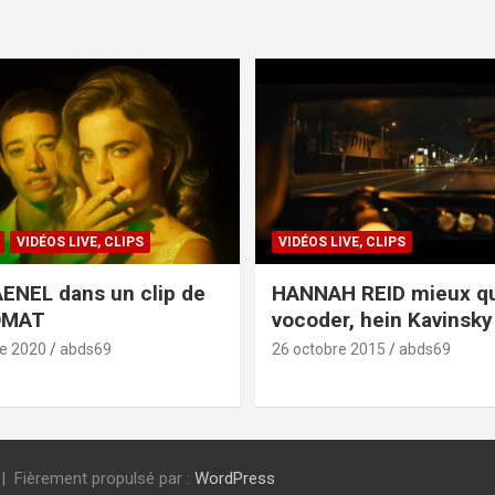
VIDÉOS LIVE, CLIPS
VIDÉOS LIVE, CLIPS
ENEL dans un clip de
HANNAH REID mieux q
OMAT
vocoder, hein Kavinsky 
e 2020
abds69
26 octobre 2015
abds69
Fièrement propulsé par :
WordPress