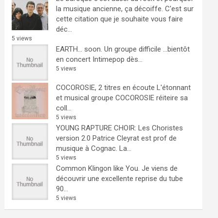
la musique ancienne, ça décoiffe.
C'est sur
cette citation que je souhaite vous faire
déc...
5 views
EARTH… soon.
Un groupe difficile ...bientôt
en concert Intimepop dès...
5 views
COCOROSIE, 2 titres en écoute
L'étonnant
et musical groupe COCOROSIE réiteire sa
coll...
5 views
YOUNG RAPTURE CHOIR: Les Choristes
version 2.0
Patrice Cleyrat est prof de
musique à Cognac. La...
5 views
Common Klingon like You.
Je viens de
découvrir une excellente reprise du tube
90...
5 views