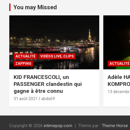
You may Missed
ACTUALITÉ
VIDÉOS LIVE, CLIPS
ZAPPING
ACTUALITÉ
KID FRANCESCOLI, un
Adèle HA
PASSENGER clandestin qui
KOMPR
gagne à être connu
13 décembr
31 août 2021
abds69
Copyright © 2026
intimepop.com
Thème par :
Theme Horse