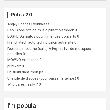
Pôtes 2.0
Amply
Scènes Lyonnaises 0
Dark Globe
site de music plutôt Mathrock 0
EOSHD
Du matos pour filmer des concerts 0
Frenchytech
actu techno…mon autre site 0
l'epicerie moderne (salle)
A Feyzin, live de musiques
actuelles 0
MOWNO ex bokson
0
publikart
0
un sushi dans mon pieu
0
Une pile de disques (pour passer le temps)
0
Who cares, really ?
0
I'm popular