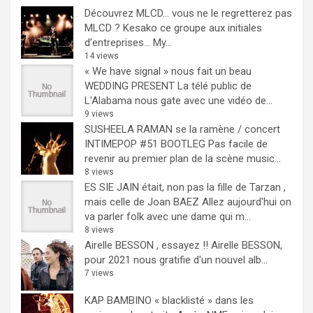
Découvrez MLCD… vous ne le regretterez pas
MLCD ? Kesako ce groupe aux initiales
d’entreprises… My...
14 views
« We have signal » nous fait un beau
WEDDING PRESENT
La télé public de
L'Alabama nous gate avec une vidéo de...
9 views
SUSHEELA RAMAN se la ramène / concert
INTIMEPOP #51 BOOTLEG
Pas facile de
revenir au premier plan de la scène music...
8 views
ES SIE JAIN était, non pas la fille de Tarzan ,
mais celle de Joan BAEZ
Allez aujourd'hui on
va parler folk avec une dame qui m...
8 views
Airelle BESSON , essayez !!
Airelle BESSON,
pour 2021 nous gratifie d'un nouvel alb...
7 views
KAP BAMBINO « blacklisté » dans les