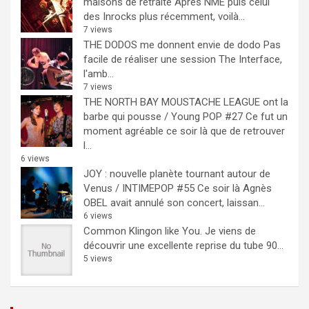
maisons de retraite
Après NME puis celui
des Inrocks plus récemment, voilà...
7 views
THE DODOS me donnent envie de dodo
Pas
facile de réaliser une session The Interface,
l'amb...
7 views
THE NORTH BAY MOUSTACHE LEAGUE ont la
barbe qui pousse / Young POP #27
Ce fut un
moment agréable ce soir là que de retrouver
l...
6 views
JOY : nouvelle planète tournant autour de
Venus / INTIMEPOP #55
Ce soir là Agnès
OBEL avait annulé son concert, laissan...
6 views
Common Klingon like You.
Je viens de
découvrir une excellente reprise du tube 90...
5 views