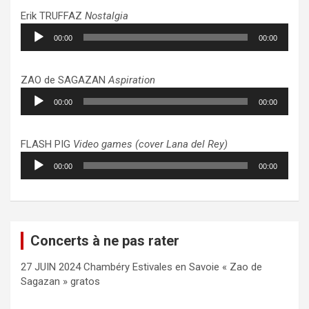
Erik TRUFFAZ
Nostalgia
Lecteur
00:00
00:00
audio
ZAO de SAGAZAN
Aspiration
Lecteur
00:00
00:00
audio
FLASH PIG
Video games (cover Lana del Rey)
Lecteur
00:00
00:00
audio
Concerts à ne pas rater
27 JUIN 2024 Chambéry Estivales en Savoie « Zao de
Sagazan » gratos