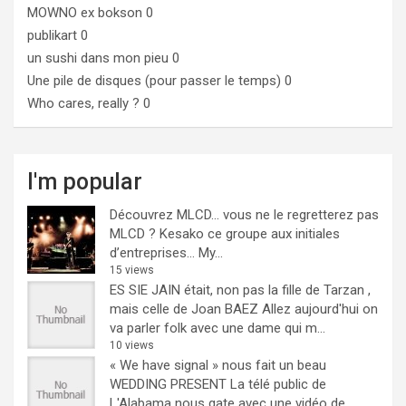
MOWNO ex bokson
0
publikart
0
un sushi dans mon pieu
0
Une pile de disques (pour passer le temps)
0
Who cares, really ?
0
I'm popular
Découvrez MLCD… vous ne le regretterez pas
MLCD ? Kesako ce groupe aux initiales
d’entreprises… My...
15 views
ES SIE JAIN était, non pas la fille de Tarzan ,
mais celle de Joan BAEZ
Allez aujourd'hui on
va parler folk avec une dame qui m...
10 views
« We have signal » nous fait un beau
WEDDING PRESENT
La télé public de
L'Alabama nous gate avec une vidéo de...