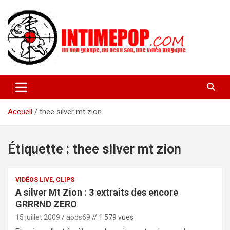
Aller
au
contenu
Un blog avec des sessions live filmées de concerts de musiques
intimepop.com
actuelles pop rock, post-rock, indé sur Lyon. rock pop concert
lyon
Accueil
thee silver mt zion
Étiquette :
thee silver mt zion
VIDÉOS LIVE, CLIPS
A silver Mt Zion : 3 extraits des encore
GRRRND ZERO
15 juillet 2009
abds69
// 1 579 vues