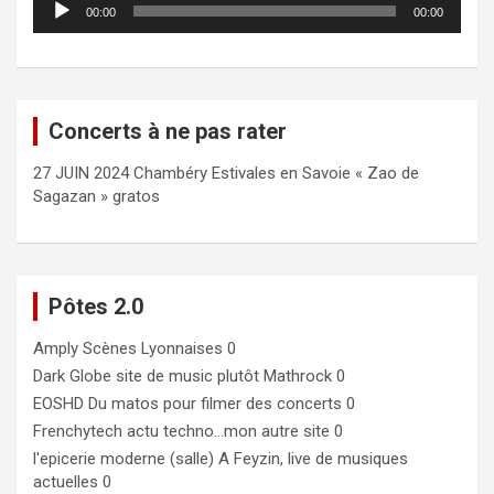
00:00
00:00
audio
Concerts à ne pas rater
27 JUIN 2024 Chambéry Estivales en Savoie « Zao de
Sagazan » gratos
Pôtes 2.0
Amply
Scènes Lyonnaises 0
Dark Globe
site de music plutôt Mathrock 0
EOSHD
Du matos pour filmer des concerts 0
Frenchytech
actu techno…mon autre site 0
l'epicerie moderne (salle)
A Feyzin, live de musiques
actuelles 0