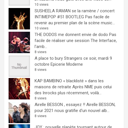
10 views
SUSHEELA RAMAN se la ramène / concert
INTIMEPOP #51 BOOTLEG
Pas facile de
revenir au premier plan de la scène music...
10 views
THE DODOS me donnent envie de dodo
Pas
facile de réaliser une session The Interface,
l'amb...
8 views
A place to bury Strangers ce soir, mardi 9
octobre Epicerie Moderne
8 views
KAP BAMBINO « blacklisté » dans les
maisons de retraite
Après NME puis celui
des Inrocks plus récemment, voilà...
8 views
Airelle BESSON , essayez !!
Airelle BESSON,
pour 2021 nous gratifie d'un nouvel alb...
8 views
JOY : nouvelle planète tournant autour de