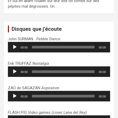
Et oui en allant fouiller sur leur site on tombe sur des
pépites mal dégrossies. Un…
Disques que j’écoute
John SURMAN
Pebble Dance
Lecteur
00:00
00:00
audio
Erik TRUFFAZ
Nostalgia
Lecteur
00:00
00:00
audio
ZAO de SAGAZAN
Aspiration
Lecteur
00:00
00:00
audio
FLASH PIG
Video games (cover Lana del Rey)
Lecteur