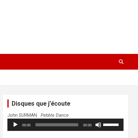
Disques que j’écoute
John SURMAN
Pebble Dance
Lecteur
Utilisez
00:00
00:00
audio
les
flèches