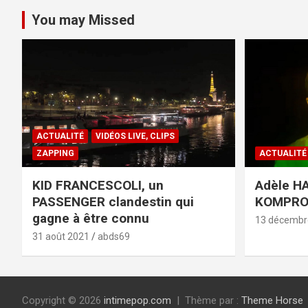
You may Missed
ACTUALITÉ
VIDÉOS LIVE, CLIPS
ZAPPING
ACTUALITÉ
KID FRANCESCOLI, un
Adèle HA
PASSENGER clandestin qui
KOMPR
gagne à être connu
13 décembr
31 août 2021
abds69
Copyright © 2026
intimepop.com
Thème par :
Theme Horse