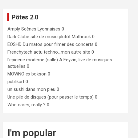
Pôtes 2.0
Amply
Scènes Lyonnaises 0
Dark Globe
site de music plutôt Mathrock 0
EOSHD
Du matos pour filmer des concerts 0
Frenchytech
actu techno…mon autre site 0
l'epicerie moderne (salle)
A Feyzin, live de musiques
actuelles 0
MOWNO ex bokson
0
publikart
0
un sushi dans mon pieu
0
Une pile de disques (pour passer le temps)
0
Who cares, really ?
0
I'm popular