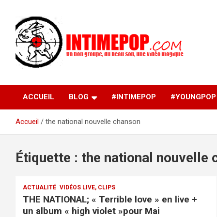
Aller
au
contenu
Un blog avec des sessions live filmées de concerts de
intimepop.com
musiques actuelles pop rock, post-rock, indé sur Lyon. rock po
concert lyon
ACCUEIL
BLOG
#INTIMEPOP
#YOUNGPOP
Accueil
the national nouvelle chanson
Étiquette :
the national nouvelle
ACTUALITÉ
VIDÉOS LIVE, CLIPS
THE NATIONAL; « Terrible love » en live +
un album « high violet »pour Mai