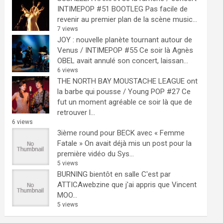
INTIMEPOP #51 BOOTLEG
Pas facile de
revenir au premier plan de la scène music...
7 views
JOY : nouvelle planète tournant autour de
Venus / INTIMEPOP #55
Ce soir là Agnès
OBEL avait annulé son concert, laissan...
6 views
THE NORTH BAY MOUSTACHE LEAGUE ont
la barbe qui pousse / Young POP #27
Ce
fut un moment agréable ce soir là que de
retrouver l...
6 views
3ième round pour BECK avec « Femme
Fatale »
On avait déjà mis un post pour la
première vidéo du Sys...
5 views
BURNING bientôt en salle
C'est par
ATTICAwebzine que j'ai appris que Vincent
MOO...
5 views