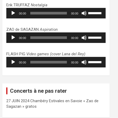
haut/bas
Erik TRUFFAZ
Nostalgia
pour
Lecteur
Utilisez
augmenter
00:00
00:00
audio
les
ou
flèches
diminuer
haut/bas
ZAO de SAGAZAN
Aspiration
le
pour
Lecteur
Utilisez
volume.
augmenter
00:00
00:00
audio
les
ou
flèches
diminuer
haut/bas
FLASH PIG
Video games (cover Lana del Rey)
le
pour
Lecteur
Utilisez
volume.
augmenter
00:00
00:00
audio
les
ou
flèches
diminuer
haut/bas
le
pour
volume.
augmenter
Concerts à ne pas rater
ou
diminuer
27 JUIN 2024 Chambéry Estivales en Savoie « Zao de
le
Sagazan » gratos
volume.