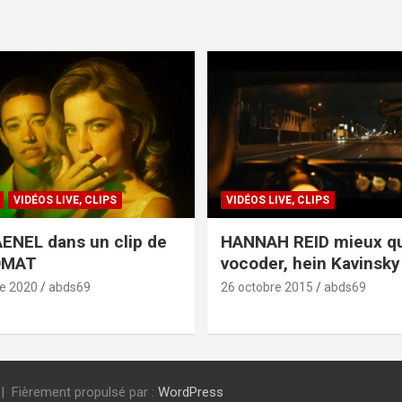
VIDÉOS LIVE, CLIPS
VIDÉOS LIVE, CLIPS
ENEL dans un clip de
HANNAH REID mieux q
OMAT
vocoder, hein Kavinsky 
e 2020
abds69
26 octobre 2015
abds69
Fièrement propulsé par :
WordPress