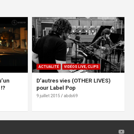
ACTUALITÉ
VIDÉOS LIVE, CLIPS
u’un
D’autres vies (OTHER LIVES)
!?
pour Label Pop
9 juillet 2015
abds69