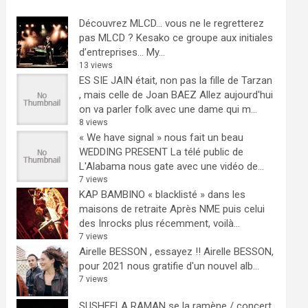
Découvrez MLCD… vous ne le regretterez
pas
MLCD ? Kesako ce groupe aux initiales
d’entreprises… My...
13 views
ES SIE JAIN était, non pas la fille de Tarzan
, mais celle de Joan BAEZ
Allez aujourd'hui
on va parler folk avec une dame qui m...
8 views
« We have signal » nous fait un beau
WEDDING PRESENT
La télé public de
L'Alabama nous gate avec une vidéo de...
7 views
KAP BAMBINO « blacklisté » dans les
maisons de retraite
Après NME puis celui
des Inrocks plus récemment, voilà...
7 views
Airelle BESSON , essayez !!
Airelle BESSON,
pour 2021 nous gratifie d'un nouvel alb...
7 views
SUSHEELA RAMAN se la ramène / concert