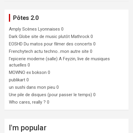
Pôtes 2.0
Amply
Scènes Lyonnaises 0
Dark Globe
site de music plutôt Mathrock 0
EOSHD
Du matos pour filmer des concerts 0
Frenchytech
actu techno…mon autre site 0
l'epicerie moderne (salle)
A Feyzin, live de musiques
actuelles 0
MOWNO ex bokson
0
publikart
0
un sushi dans mon pieu
0
Une pile de disques (pour passer le temps)
0
Who cares, really ?
0
I'm popular