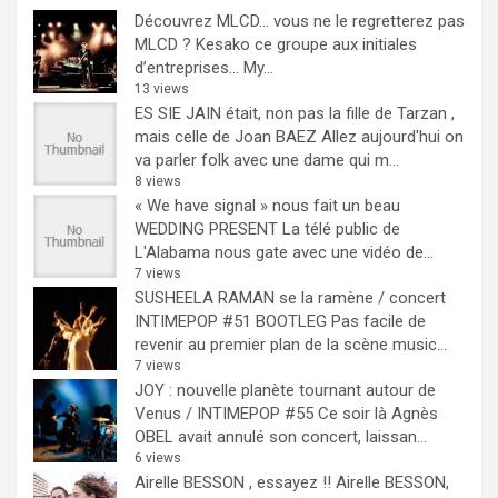
Découvrez MLCD… vous ne le regretterez pas
MLCD ? Kesako ce groupe aux initiales
d’entreprises… My...
13 views
ES SIE JAIN était, non pas la fille de Tarzan ,
mais celle de Joan BAEZ
Allez aujourd'hui on
va parler folk avec une dame qui m...
8 views
« We have signal » nous fait un beau
WEDDING PRESENT
La télé public de
L'Alabama nous gate avec une vidéo de...
7 views
SUSHEELA RAMAN se la ramène / concert
INTIMEPOP #51 BOOTLEG
Pas facile de
revenir au premier plan de la scène music...
7 views
JOY : nouvelle planète tournant autour de
Venus / INTIMEPOP #55
Ce soir là Agnès
OBEL avait annulé son concert, laissan...
6 views
Airelle BESSON , essayez !!
Airelle BESSON,