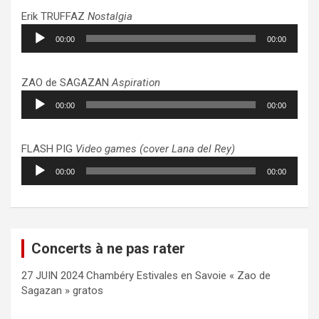
Erik TRUFFAZ
Nostalgia
Lecteur
00:00
00:00
audio
ZAO de SAGAZAN
Aspiration
Lecteur
00:00
00:00
audio
FLASH PIG
Video games (cover Lana del Rey)
Lecteur
00:00
00:00
audio
Concerts à ne pas rater
27 JUIN 2024 Chambéry Estivales en Savoie « Zao de
Sagazan » gratos