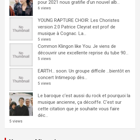
pour 2021 nous gratifie d'un nouvel alb...
6 views
YOUNG RAPTURE CHOIR: Les Choristes
version 2.0
Patrice Cleyrat est prof de
musique à Cognac. La...
5 views
Common Klingon like You.
Je viens de
découvrir une excellente reprise du tube 90...
5 views
EARTH… soon.
Un groupe difficile ...bientôt en
concert Intimepop dès...
5 views
Le baroque c’est aussi du rock et pourquoi la
musique ancienne, ça décoiffe.
C'est sur
cette citation que je souhaite vous faire
déc...
5 views