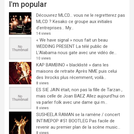
I'm popular
Découvrez MLCD… vous ne le regretterez pas
MLCD ? Kesako ce groupe aux initiales
d’entreprises… My...
14 views
« We have signal » nous fait un beau
WEDDING PRESENT
La télé public de
L'Alabama nous gate avec une vidéo de...
10 views
KAP BAMBINO « blacklisté » dans les
maisons de retraite
Après NME puis celui
des Inrocks plus récemment, voilà...
8 views
ES SIE JAIN était, non pas la fille de Tarzan ,
mais celle de Joan BAEZ
Allez aujourd'hui on
va parler folk avec une dame qui m...
8 views
SUSHEELA RAMAN se la ramène / concert
INTIMEPOP #51 BOOTLEG
Pas facile de
revenir au premier plan de la scène music...
8 views