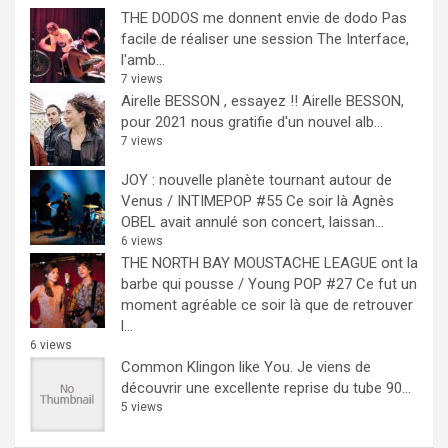
THE DODOS me donnent envie de dodo
Pas
facile de réaliser une session The Interface,
l'amb...
7 views
Airelle BESSON , essayez !!
Airelle BESSON,
pour 2021 nous gratifie d'un nouvel alb...
7 views
JOY : nouvelle planète tournant autour de
Venus / INTIMEPOP #55
Ce soir là Agnès
OBEL avait annulé son concert, laissan...
6 views
THE NORTH BAY MOUSTACHE LEAGUE ont la
barbe qui pousse / Young POP #27
Ce fut un
moment agréable ce soir là que de retrouver
l...
6 views
Common Klingon like You.
Je viens de
découvrir une excellente reprise du tube 90...
5 views