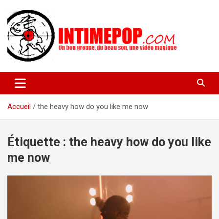
Aller
au
contenu
Un blog avec des sessions live filmées de concerts de musiques
intimepop.com
actuelles pop rock, post-rock, indé sur Lyon. rock pop concert
lyon
Accueil
the heavy how do you like me now
Étiquette :
the heavy how do you like
me now