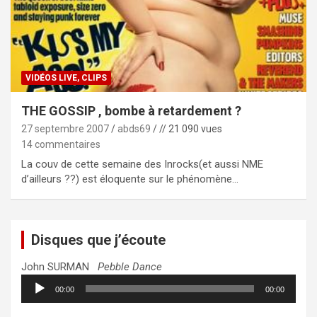
VIDÉOS LIVE, CLIPS
THE GOSSIP , bombe à retardement ?
27 septembre 2007
abds69
// 21 090 vues
14 commentaires
La couv de cette semaine des Inrocks(et aussi NME
d’ailleurs ??) est éloquente sur le phénomène…
Disques que j’écoute
John SURMAN
Pebble Dance
Lecteur
00:00
00:00
audio