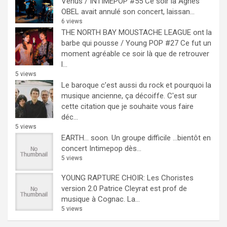
Venus / INTIMEPOP #55
Ce soir là Agnès
OBEL avait annulé son concert, laissan...
6 views
THE NORTH BAY MOUSTACHE LEAGUE ont la
barbe qui pousse / Young POP #27
Ce fut un
moment agréable ce soir là que de retrouver
l...
5 views
Le baroque c’est aussi du rock et pourquoi la
musique ancienne, ça décoiffe.
C'est sur
cette citation que je souhaite vous faire
déc...
5 views
EARTH… soon.
Un groupe difficile ...bientôt en
concert Intimepop dès...
5 views
YOUNG RAPTURE CHOIR: Les Choristes
version 2.0
Patrice Cleyrat est prof de
musique à Cognac. La...
5 views