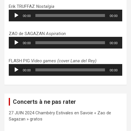
Erik TRUFFAZ
Nostalgia
Lecteur
00:00
00:00
audio
ZAO de SAGAZAN
Aspiration
Lecteur
00:00
00:00
audio
FLASH PIG
Video games (cover Lana del Rey)
Lecteur
00:00
00:00
audio
Concerts à ne pas rater
27 JUIN 2024 Chambéry Estivales en Savoie « Zao de
Sagazan » gratos