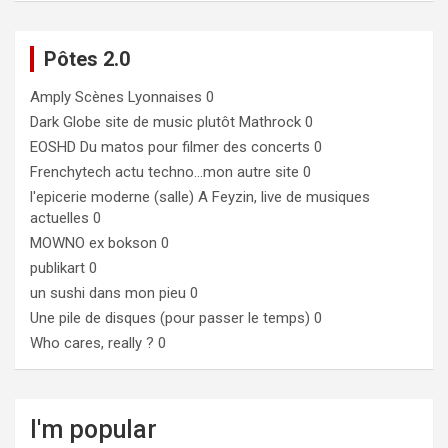
Pôtes 2.0
Amply
Scènes Lyonnaises 0
Dark Globe
site de music plutôt Mathrock 0
EOSHD
Du matos pour filmer des concerts 0
Frenchytech
actu techno…mon autre site 0
l'epicerie moderne (salle)
A Feyzin, live de musiques
actuelles 0
MOWNO ex bokson
0
publikart
0
un sushi dans mon pieu
0
Une pile de disques (pour passer le temps)
0
Who cares, really ?
0
I'm popular