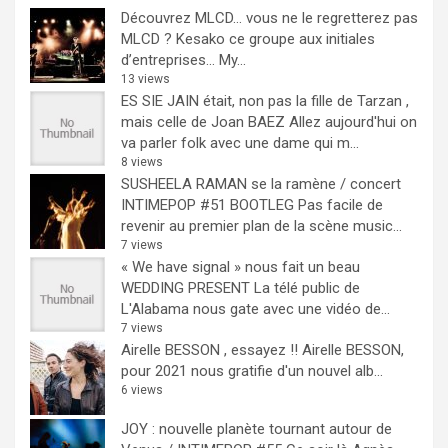
Découvrez MLCD… vous ne le regretterez pas
MLCD ? Kesako ce groupe aux initiales
d’entreprises… My...
13 views
ES SIE JAIN était, non pas la fille de Tarzan ,
mais celle de Joan BAEZ
Allez aujourd'hui on
va parler folk avec une dame qui m...
8 views
SUSHEELA RAMAN se la ramène / concert
INTIMEPOP #51 BOOTLEG
Pas facile de
revenir au premier plan de la scène music...
7 views
« We have signal » nous fait un beau
WEDDING PRESENT
La télé public de
L'Alabama nous gate avec une vidéo de...
7 views
Airelle BESSON , essayez !!
Airelle BESSON,
pour 2021 nous gratifie d'un nouvel alb...
6 views
JOY : nouvelle planète tournant autour de