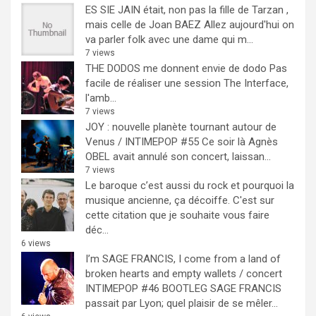
ES SIE JAIN était, non pas la fille de Tarzan ,
mais celle de Joan BAEZ
Allez aujourd'hui on
va parler folk avec une dame qui m...
7 views
THE DODOS me donnent envie de dodo
Pas
facile de réaliser une session The Interface,
l'amb...
7 views
JOY : nouvelle planète tournant autour de
Venus / INTIMEPOP #55
Ce soir là Agnès
OBEL avait annulé son concert, laissan...
7 views
Le baroque c’est aussi du rock et pourquoi la
musique ancienne, ça décoiffe.
C'est sur
cette citation que je souhaite vous faire
déc...
6 views
I’m SAGE FRANCIS, I come from a land of
broken hearts and empty wallets / concert
INTIMEPOP #46 BOOTLEG
SAGE FRANCIS
passait par Lyon; quel plaisir de se mêler...