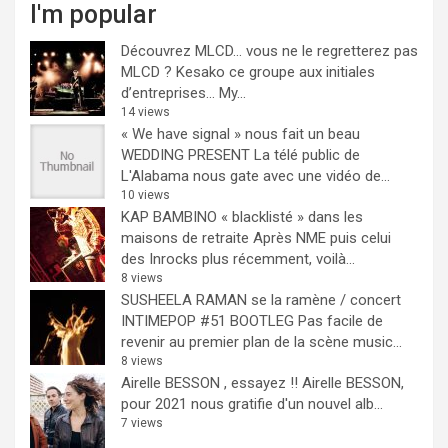
I'm popular
Découvrez MLCD… vous ne le regretterez pas
MLCD ? Kesako ce groupe aux initiales
d’entreprises… My...
14 views
« We have signal » nous fait un beau
WEDDING PRESENT
La télé public de
L'Alabama nous gate avec une vidéo de...
10 views
KAP BAMBINO « blacklisté » dans les
maisons de retraite
Après NME puis celui
des Inrocks plus récemment, voilà...
8 views
SUSHEELA RAMAN se la ramène / concert
INTIMEPOP #51 BOOTLEG
Pas facile de
revenir au premier plan de la scène music...
8 views
Airelle BESSON , essayez !!
Airelle BESSON,
pour 2021 nous gratifie d'un nouvel alb...
7 views