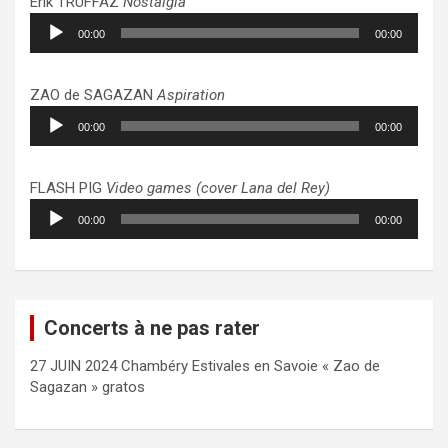
Erik TRUFFAZ
Nostalgia
Lecteur
00:00
00:00
audio
ZAO de SAGAZAN
Aspiration
Lecteur
00:00
00:00
audio
FLASH PIG
Video games (cover Lana del Rey)
Lecteur
00:00
00:00
audio
Concerts à ne pas rater
27 JUIN 2024 Chambéry Estivales en Savoie « Zao de
Sagazan » gratos