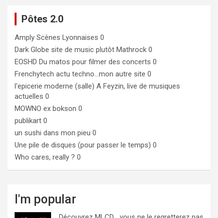
Pôtes 2.0
Amply
Scènes Lyonnaises 0
Dark Globe
site de music plutôt Mathrock 0
EOSHD
Du matos pour filmer des concerts 0
Frenchytech
actu techno…mon autre site 0
l'epicerie moderne (salle)
A Feyzin, live de musiques
actuelles 0
MOWNO ex bokson
0
publikart
0
un sushi dans mon pieu
0
Une pile de disques (pour passer le temps)
0
Who cares, really ?
0
I'm popular
Découvrez MLCD… vous ne le regretterez pas