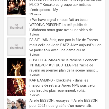
MLCD ? Kesako ce groupe aux initiales
d’entreprises… My...
13 views
« We have signal » nous fait un beau
WEDDING PRESENT
La télé public de
L'Alabama nous gate avec une vidéo de...
9 views
ES SIE JAIN était, non pas la fille de Tarzan ,
mais celle de Joan BAEZ
Allez aujourd'hui on
va parler folk avec une dame qui m...
8 views
SUSHEELA RAMAN se la ramène / concert
INTIMEPOP #51 BOOTLEG
Pas facile de
revenir au premier plan de la scène music...
8 views
KAP BAMBINO « blacklisté » dans les
maisons de retraite
Après NME puis celui
des Inrocks plus récemment, voilà...
7 views
Airelle BESSON , essayez !!
Airelle BESSON,
pour 2021 nous gratifie d'un nouvel alb...