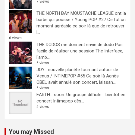
7 views
THE NORTH BAY MOUSTACHE LEAGUE ont la
barbe qui pousse / Young POP #27
Ce fut un
moment agréable ce soir là que de retrouver
l...
6 views
THE DODOS me donnent envie de dodo
Pas
facile de réaliser une session The Interface,
l'amb...
6 views
JOY : nouvelle planète tournant autour de
Venus / INTIMEPOP #55
Ce soir là Agnès
OBEL avait annulé son concert, laissan...
6 views
EARTH… soon.
Un groupe difficile ...bientôt en
concert Intimepop dès...
5 views
You may Missed