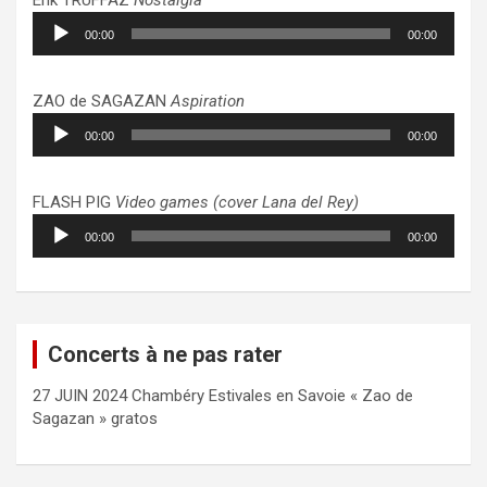
Lecteur
00:00
00:00
audio
ZAO de SAGAZAN
Aspiration
Lecteur
00:00
00:00
audio
FLASH PIG
Video games (cover Lana del Rey)
Lecteur
00:00
00:00
audio
Concerts à ne pas rater
27 JUIN 2024 Chambéry Estivales en Savoie « Zao de
Sagazan » gratos