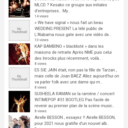
MLCD ? Kesako ce groupe aux initiales
d’entreprises… My...
14 views
« We have signal » nous fait un beau
WEDDING PRESENT
La télé public de
L'Alabama nous gate avec une vidéo de...
10 views
KAP BAMBINO « blacklisté » dans les
maisons de retraite
Après NME puis celui
des Inrocks plus récemment, voilà...
8 views
ES SIE JAIN était, non pas la fille de Tarzan ,
mais celle de Joan BAEZ
Allez aujourd'hui on
va parler folk avec une dame qui m...
8 views
SUSHEELA RAMAN se la ramène / concert
INTIMEPOP #51 BOOTLEG
Pas facile de
revenir au premier plan de la scène music...
8 views
Airelle BESSON , essayez !!
Airelle BESSON,
pour 2021 nous gratifie d'un nouvel alb...