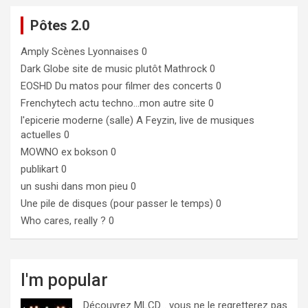
Pôtes 2.0
Amply
Scènes Lyonnaises 0
Dark Globe
site de music plutôt Mathrock 0
EOSHD
Du matos pour filmer des concerts 0
Frenchytech
actu techno…mon autre site 0
l'epicerie moderne (salle)
A Feyzin, live de musiques
actuelles 0
MOWNO ex bokson
0
publikart
0
un sushi dans mon pieu
0
Une pile de disques (pour passer le temps)
0
Who cares, really ?
0
I'm popular
Découvrez MLCD… vous ne le regretterez pas