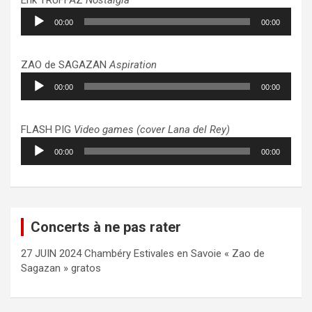
Lecteur
00:00
00:00
audio
ZAO de SAGAZAN
Aspiration
Lecteur
00:00
00:00
audio
FLASH PIG
Video games (cover Lana del Rey)
Lecteur
00:00
00:00
audio
Concerts à ne pas rater
27 JUIN 2024 Chambéry Estivales en Savoie « Zao de
Sagazan » gratos