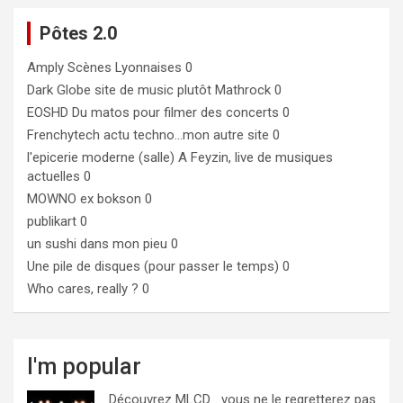
Pôtes 2.0
Amply
Scènes Lyonnaises 0
Dark Globe
site de music plutôt Mathrock 0
EOSHD
Du matos pour filmer des concerts 0
Frenchytech
actu techno…mon autre site 0
l'epicerie moderne (salle)
A Feyzin, live de musiques
actuelles 0
MOWNO ex bokson
0
publikart
0
un sushi dans mon pieu
0
Une pile de disques (pour passer le temps)
0
Who cares, really ?
0
I'm popular
Découvrez MLCD… vous ne le regretterez pas