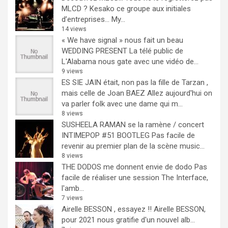
MLCD ? Kesako ce groupe aux initiales
d’entreprises… My...
14 views
« We have signal » nous fait un beau
WEDDING PRESENT
La télé public de
L'Alabama nous gate avec une vidéo de...
9 views
ES SIE JAIN était, non pas la fille de Tarzan ,
mais celle de Joan BAEZ
Allez aujourd'hui on
va parler folk avec une dame qui m...
8 views
SUSHEELA RAMAN se la ramène / concert
INTIMEPOP #51 BOOTLEG
Pas facile de
revenir au premier plan de la scène music...
8 views
THE DODOS me donnent envie de dodo
Pas
facile de réaliser une session The Interface,
l'amb...
7 views
Airelle BESSON , essayez !!
Airelle BESSON,
pour 2021 nous gratifie d'un nouvel alb...