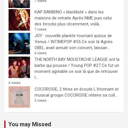
7 views
KAP BAMBINO « blacklisté » dans les
maisons de retraite
Après NME puis celui
des Inrocks plus récemment, voilà...
7 views
JOY : nouvelle planète tournant autour de
Venus / INTIMEPOP #55
Ce soir là Agnès
OBEL avait annulé son concert, laissan...
6 views
THE NORTH BAY MOUSTACHE LEAGUE ont la
barbe qui pousse / Young POP #27
Ce fut un
moment agréable ce soir là que de retrouver
l...
6 views
COCOROSIE, 2 titres en écoute
L'étonnant et
musical groupe COCOROSIE réiteire sa coll...
5 views
You may Missed