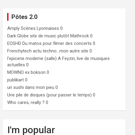
Pôtes 2.0
Amply
Scènes Lyonnaises 0
Dark Globe
site de music plutôt Mathrock 0
EOSHD
Du matos pour filmer des concerts 0
Frenchytech
actu techno…mon autre site 0
l'epicerie moderne (salle)
A Feyzin, live de musiques
actuelles 0
MOWNO ex bokson
0
publikart
0
un sushi dans mon pieu
0
Une pile de disques (pour passer le temps)
0
Who cares, really ?
0
I'm popular