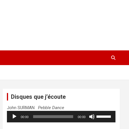
Disques que j’écoute
John SURMAN
Pebble Dance
Lecteur
Utilisez
00:00
00:00
audio
les
flèches