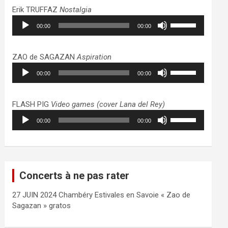
haut/bas
Erik TRUFFAZ
Nostalgia
pour
Lecteur
Utilisez
augmenter
00:00
00:00
audio
les
ou
flèches
diminuer
haut/bas
ZAO de SAGAZAN
Aspiration
le
pour
Lecteur
Utilisez
volume.
augmenter
00:00
00:00
audio
les
ou
flèches
diminuer
haut/bas
FLASH PIG
Video games (cover Lana del Rey)
le
pour
Lecteur
Utilisez
volume.
augmenter
00:00
00:00
audio
les
ou
flèches
diminuer
haut/bas
le
pour
volume.
augmenter
Concerts à ne pas rater
ou
diminuer
27 JUIN 2024 Chambéry Estivales en Savoie « Zao de
le
Sagazan » gratos
volume.