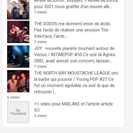
Airelle BESSON , essayez !!
Airelle BESSON,
pour 2021 nous gratifie d'un nouvel alb...
7 views
THE DODOS me donnent envie de dodo
Pas facile de réaliser une session The
Interface, l'amb...
7 views
JOY : nouvelle planète tournant autour de
Venus / INTIMEPOP #55
Ce soir là Agnès
OBEL avait annulé son concert, laissan...
7 views
THE NORTH BAY MOUSTACHE LEAGUE ont
la barbe qui pousse / Young POP #27
Ce
fut un moment agréable ce soir là que de
retrouver l...
6 views
+1 video pour MIDLAKE et l’article
article
ICI
5 views