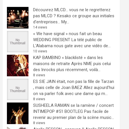
Découvrez MLCD… vous ne le regretterez
pas
MLCD ? Kesako ce groupe aux initiales
d’entreprises… My...
14 views
« We have signal » nous fait un beau
WEDDING PRESENT
La télé public de
L'Alabama nous gate avec une vidéo de...
10 views
KAP BAMBINO « blacklisté » dans les
maisons de retraite
Après NME puis celui
des Inrocks plus récemment, voilà...
8 views
ES SIE JAIN était, non pas la fille de Tarzan
, mais celle de Joan BAEZ
Allez aujourd'hui
on va parler folk avec une dame qui m...
8 views
SUSHEELA RAMAN se la ramène / concert
INTIMEPOP #51 BOOTLEG
Pas facile de
revenir au premier plan de la scène music...
8 views