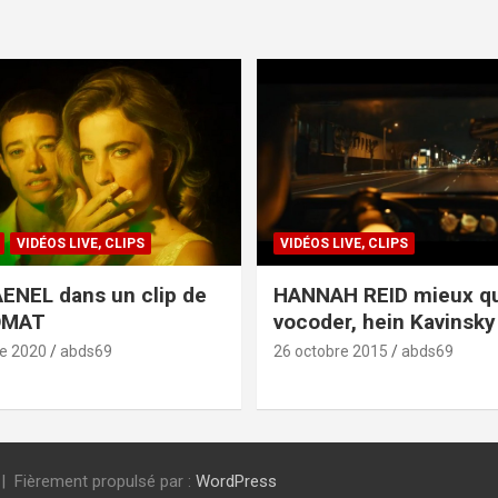
VIDÉOS LIVE, CLIPS
VIDÉOS LIVE, CLIPS
ENEL dans un clip de
HANNAH REID mieux q
OMAT
vocoder, hein Kavinsky 
e 2020
abds69
26 octobre 2015
abds69
Fièrement propulsé par :
WordPress