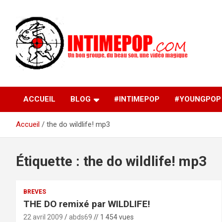
Aller
au
contenu
Un blog avec des sessions live filmées de concerts de
intimepop.com
musiques actuelles pop rock, post-rock, indé sur Lyon. rock po
concert lyon
ACCUEIL
BLOG
#INTIMEPOP
#YOUNGPOP
Accueil
the do wildlife! mp3
Étiquette :
the do wildlife! mp3
BREVES
THE DO remixé par WILDLIFE!
22 avril 2009
abds69
// 1 454 vues