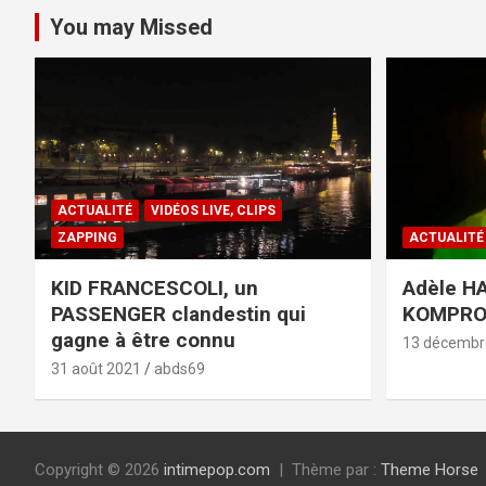
You may Missed
ACTUALITÉ
VIDÉOS LIVE, CLIPS
ZAPPING
ACTUALITÉ
KID FRANCESCOLI, un
Adèle HA
PASSENGER clandestin qui
KOMPR
gagne à être connu
13 décembr
31 août 2021
abds69
Copyright © 2026
intimepop.com
Thème par :
Theme Horse