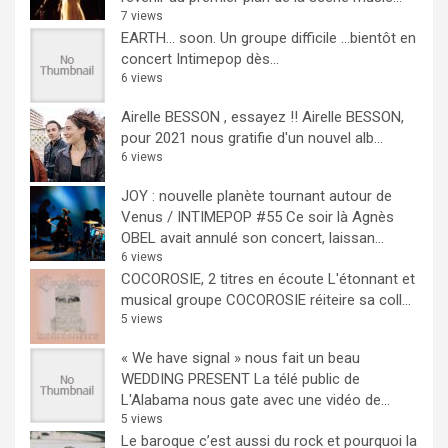
7 views
EARTH… soon.
Un groupe difficile ...bientôt en
concert Intimepop dès...
6 views
Airelle BESSON , essayez !!
Airelle BESSON,
pour 2021 nous gratifie d'un nouvel alb...
6 views
JOY : nouvelle planète tournant autour de
Venus / INTIMEPOP #55
Ce soir là Agnès
OBEL avait annulé son concert, laissan...
6 views
COCOROSIE, 2 titres en écoute
L'étonnant et
musical groupe COCOROSIE réiteire sa coll...
5 views
« We have signal » nous fait un beau
WEDDING PRESENT
La télé public de
L'Alabama nous gate avec une vidéo de...
5 views
Le baroque c’est aussi du rock et pourquoi la