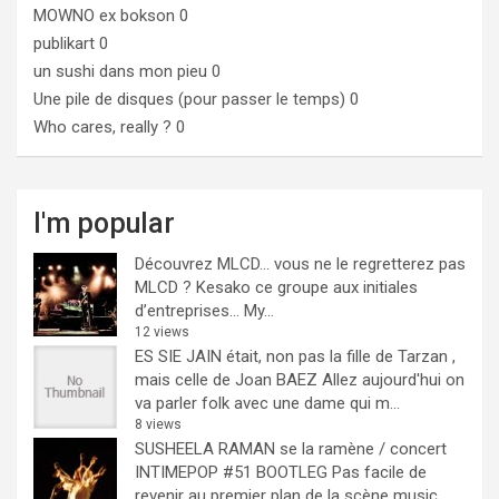
MOWNO ex bokson
0
publikart
0
un sushi dans mon pieu
0
Une pile de disques (pour passer le temps)
0
Who cares, really ?
0
I'm popular
Découvrez MLCD… vous ne le regretterez pas
MLCD ? Kesako ce groupe aux initiales
d’entreprises… My...
12 views
ES SIE JAIN était, non pas la fille de Tarzan ,
mais celle de Joan BAEZ
Allez aujourd'hui on
va parler folk avec une dame qui m...
8 views
SUSHEELA RAMAN se la ramène / concert
INTIMEPOP #51 BOOTLEG
Pas facile de
revenir au premier plan de la scène music...