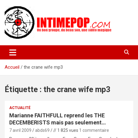
Aller
au
contenu
Un blog avec des sessions live filmées de concerts de musiques
intimepop.com
actuelles pop rock, post-rock, indé sur Lyon. rock pop concert
lyon
Accueil
the crane wife mp3
Étiquette :
the crane wife mp3
ACTUALITÉ
Marianne FAITHFULL reprend les THE
DECEMBERISTS mais pas seulement…
7 avril 2009
abds69
// 1 825 vues
1 commentaire