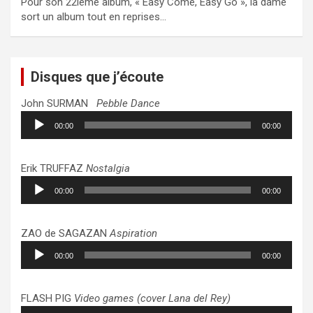
Pour son 22ième album, « Easy Come, Easy Go », la dame
sort un album tout en reprises…
Disques que j’écoute
John SURMAN
Pebble Dance
Lecteur
00:00
00:00
audio
Erik TRUFFAZ
Nostalgia
Lecteur
00:00
00:00
audio
ZAO de SAGAZAN
Aspiration
Lecteur
00:00
00:00
audio
FLASH PIG
Video games (cover Lana del Rey)
Lecteur