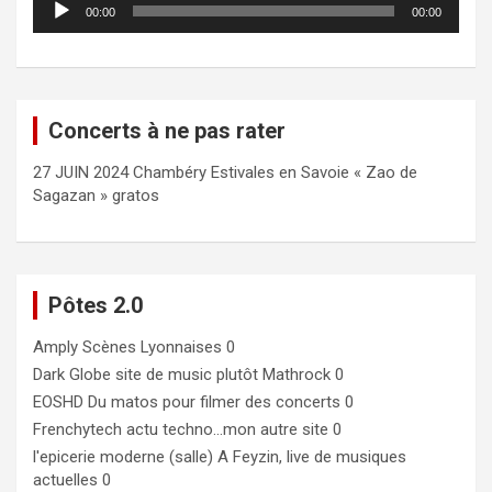
00:00
00:00
audio
Concerts à ne pas rater
27 JUIN 2024 Chambéry Estivales en Savoie « Zao de
Sagazan » gratos
Pôtes 2.0
Amply
Scènes Lyonnaises 0
Dark Globe
site de music plutôt Mathrock 0
EOSHD
Du matos pour filmer des concerts 0
Frenchytech
actu techno…mon autre site 0
l'epicerie moderne (salle)
A Feyzin, live de musiques
actuelles 0