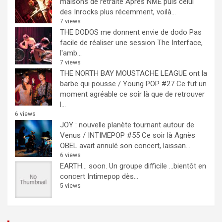
maisons de retraite
Après NME puis celui
des Inrocks plus récemment, voilà...
7 views
THE DODOS me donnent envie de dodo
Pas
facile de réaliser une session The Interface,
l'amb...
7 views
THE NORTH BAY MOUSTACHE LEAGUE ont la
barbe qui pousse / Young POP #27
Ce fut un
moment agréable ce soir là que de retrouver
l...
6 views
JOY : nouvelle planète tournant autour de
Venus / INTIMEPOP #55
Ce soir là Agnès
OBEL avait annulé son concert, laissan...
6 views
EARTH… soon.
Un groupe difficile ...bientôt en
concert Intimepop dès...
5 views