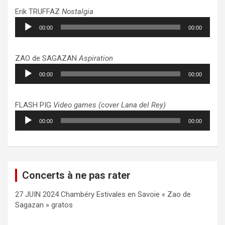
Erik TRUFFAZ
Nostalgia
Lecteur
00:00
00:00
audio
ZAO de SAGAZAN
Aspiration
Lecteur
00:00
00:00
audio
FLASH PIG
Video games (cover Lana del Rey)
Lecteur
00:00
00:00
audio
Concerts à ne pas rater
27 JUIN 2024 Chambéry Estivales en Savoie « Zao de
Sagazan » gratos