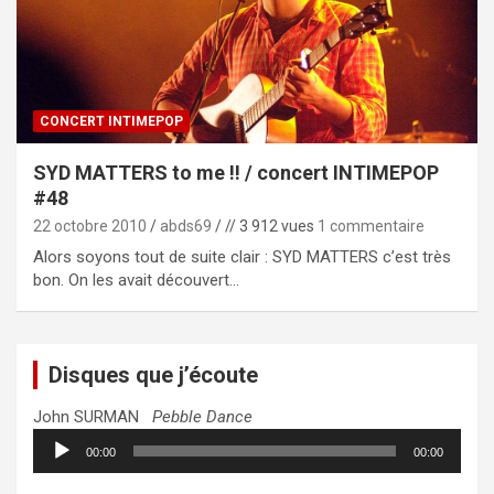
CONCERT INTIMEPOP
SYD MATTERS to me !! / concert INTIMEPOP
#48
22 octobre 2010
abds69
// 3 912 vues
1 commentaire
Alors soyons tout de suite clair : SYD MATTERS c’est très
bon. On les avait découvert…
Disques que j’écoute
John SURMAN
Pebble Dance
Lecteur
00:00
00:00
audio