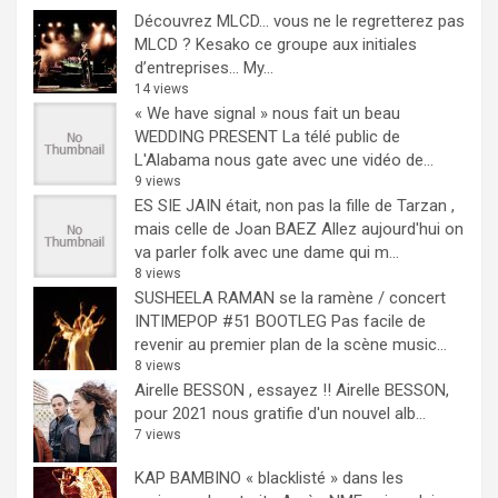
Découvrez MLCD… vous ne le regretterez pas
MLCD ? Kesako ce groupe aux initiales
d’entreprises… My...
14 views
« We have signal » nous fait un beau
WEDDING PRESENT
La télé public de
L'Alabama nous gate avec une vidéo de...
9 views
ES SIE JAIN était, non pas la fille de Tarzan ,
mais celle de Joan BAEZ
Allez aujourd'hui on
va parler folk avec une dame qui m...
8 views
SUSHEELA RAMAN se la ramène / concert
INTIMEPOP #51 BOOTLEG
Pas facile de
revenir au premier plan de la scène music...
8 views
Airelle BESSON , essayez !!
Airelle BESSON,
pour 2021 nous gratifie d'un nouvel alb...
7 views
KAP BAMBINO « blacklisté » dans les