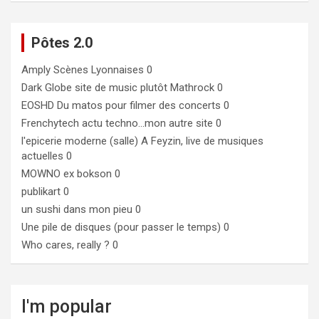
Pôtes 2.0
Amply
Scènes Lyonnaises 0
Dark Globe
site de music plutôt Mathrock 0
EOSHD
Du matos pour filmer des concerts 0
Frenchytech
actu techno…mon autre site 0
l'epicerie moderne (salle)
A Feyzin, live de musiques
actuelles 0
MOWNO ex bokson
0
publikart
0
un sushi dans mon pieu
0
Une pile de disques (pour passer le temps)
0
Who cares, really ?
0
I'm popular