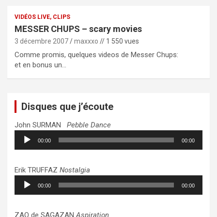
VIDÉOS LIVE, CLIPS
MESSER CHUPS – scary movies
3 décembre 2007
maxxxo
// 1 550 vues
Comme promis, quelques videos de Messer Chups:
et en bonus un…
Disques que j’écoute
John SURMAN
Pebble Dance
Lecteur
00:00
00:00
audio
Erik TRUFFAZ
Nostalgia
Lecteur
00:00
00:00
audio
ZAO de SAGAZAN
Aspiration