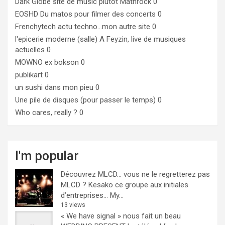
Dark Globe
site de music plutôt Mathrock 0
EOSHD
Du matos pour filmer des concerts 0
Frenchytech
actu techno…mon autre site 0
l'epicerie moderne (salle)
A Feyzin, live de musiques
actuelles 0
MOWNO ex bokson
0
publikart
0
un sushi dans mon pieu
0
Une pile de disques (pour passer le temps)
0
Who cares, really ?
0
I'm popular
Découvrez MLCD… vous ne le regretterez pas
MLCD ? Kesako ce groupe aux initiales
d’entreprises… My...
13 views
« We have signal » nous fait un beau