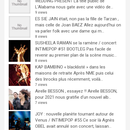
WEDDING PRESENT
La télé public de
L'Alabama nous gate avec une vidéo de...
9 views
ES SIE JAIN était, non pas la fille de Tarzan ,
mais celle de Joan BAEZ
Allez aujourd'hui on
va parler folk avec une dame qui m...
8 views
SUSHEELA RAMAN se la ramène / concert
INTIMEPOP #51 BOOTLEG
Pas facile de
revenir au premier plan de la scène music...
8 views
KAP BAMBINO « blacklisté » dans les
maisons de retraite
Après NME puis celui
des Inrocks plus récemment, voilà...
7 views
Airelle BESSON , essayez !!
Airelle BESSON,
pour 2021 nous gratifie d'un nouvel alb...
7 views
JOY : nouvelle planète tournant autour de
Venus / INTIMEPOP #55
Ce soir là Agnès
OBEL avait annulé son concert, laissan...