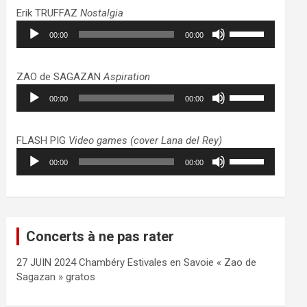
haut/bas
Erik TRUFFAZ
Nostalgia
pour
Lecteur
Utilisez
augmenter
00:00
00:00
audio
les
ou
flèches
diminuer
haut/bas
ZAO de SAGAZAN
Aspiration
le
pour
Lecteur
Utilisez
volume.
augmenter
00:00
00:00
audio
les
ou
flèches
diminuer
haut/bas
FLASH PIG
Video games (cover Lana del Rey)
le
pour
Lecteur
Utilisez
volume.
augmenter
00:00
00:00
audio
les
ou
flèches
diminuer
haut/bas
le
pour
volume.
augmenter
Concerts à ne pas rater
ou
diminuer
27 JUIN 2024 Chambéry Estivales en Savoie « Zao de
le
Sagazan » gratos
volume.