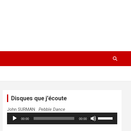
Disques que j’écoute
John SURMAN
Pebble Dance
Lecteur
Utilisez
00:00
00:00
audio
les
flèches