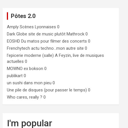
Pôtes 2.0
Amply
Scènes Lyonnaises 0
Dark Globe
site de music plutôt Mathrock 0
EOSHD
Du matos pour filmer des concerts 0
Frenchytech
actu techno…mon autre site 0
l'epicerie moderne (salle)
A Feyzin, live de musiques
actuelles 0
MOWNO ex bokson
0
publikart
0
un sushi dans mon pieu
0
Une pile de disques (pour passer le temps)
0
Who cares, really ?
0
I'm popular