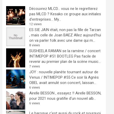
Découvrez MLCD… vous ne le regretterez
pas
MLCD ? Kesako ce groupe aux initiales
d’entreprises… My...
12 views
ES SIE JAIN était, non pas la fille de Tarzan
, mais celle de Joan BAEZ
Allez aujourd'hui
on va parler folk avec une dame qui m...
8 views
SUSHEELA RAMAN se la ramène / concert
INTIMEPOP #51 BOOTLEG
Pas facile de
revenir au premier plan de la scène music...
7 views
JOY : nouvelle planète tournant autour de
Venus / INTIMEPOP #55
Ce soir là Agnès
OBEL avait annulé son concert, laissan...
6 views
Airelle BESSON , essayez !!
Airelle BESSON,
pour 2021 nous gratifie d'un nouvel alb...
6 views
Le baroque c’est aussi du rock et pourquoi