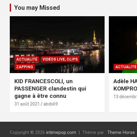
You may Missed
ACTUALITÉ
VIDÉOS LIVE, CLIPS
ZAPPING
ACTUALITÉ
KID FRANCESCOLI, un
Adèle HA
PASSENGER clandestin qui
KOMPR
gagne à être connu
13 décembr
31 août 2021
abds69
Copyright © 2026
intimepop.com
Thème par :
Theme Horse