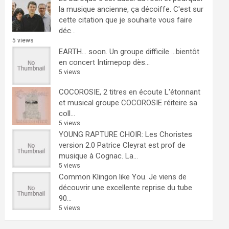
la musique ancienne, ça décoiffe.
C'est sur
cette citation que je souhaite vous faire
déc...
5 views
EARTH… soon.
Un groupe difficile ...bientôt
en concert Intimepop dès...
5 views
COCOROSIE, 2 titres en écoute
L'étonnant
et musical groupe COCOROSIE réiteire sa
coll...
5 views
YOUNG RAPTURE CHOIR: Les Choristes
version 2.0
Patrice Cleyrat est prof de
musique à Cognac. La...
5 views
Common Klingon like You.
Je viens de
découvrir une excellente reprise du tube
90...
5 views