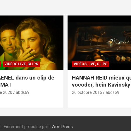
VIDÉOS LIVE, CLIPS
VIDÉOS LIVE, CLIPS
ENEL dans un clip de
HANNAH REID mieux q
OMAT
vocoder, hein Kavinsky 
e 2020
abds69
26 octobre 2015
abds69
Fièrement propulsé par :
WordPress