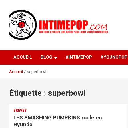
Aller
au
contenu
Un blog avec des sessions live filmées de concerts de
intimepop.com
musiques actuelles pop rock, post-rock, indé sur Lyon. rock po
concert lyon
ACCUEIL
BLOG
#INTIMEPOP
#YOUNGPOP
Accueil
superbowl
Étiquette :
superbowl
BREVES
LES SMASHING PUMPKINS roule en
Hyundai