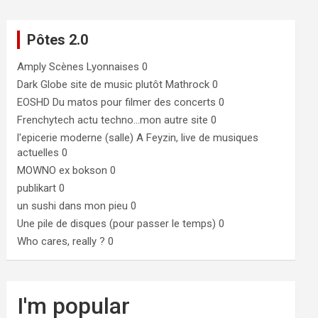
Pôtes 2.0
Amply
Scènes Lyonnaises 0
Dark Globe
site de music plutôt Mathrock 0
EOSHD
Du matos pour filmer des concerts 0
Frenchytech
actu techno…mon autre site 0
l'epicerie moderne (salle)
A Feyzin, live de musiques
actuelles 0
MOWNO ex bokson
0
publikart
0
un sushi dans mon pieu
0
Une pile de disques (pour passer le temps)
0
Who cares, really ?
0
I'm popular