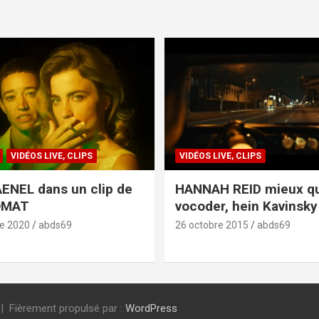
VIDÉOS LIVE, CLIPS
VIDÉOS LIVE, CLIPS
ENEL dans un clip de
HANNAH REID mieux q
OMAT
vocoder, hein Kavinsky 
e 2020
abds69
26 octobre 2015
abds69
Fièrement propulsé par :
WordPress