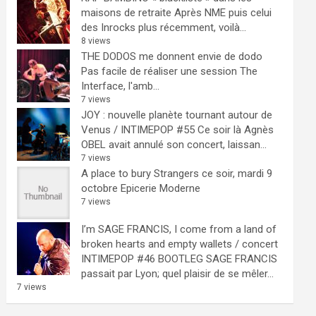
maisons de retraite
Après NME puis celui
des Inrocks plus récemment, voilà...
8 views
THE DODOS me donnent envie de dodo
Pas facile de réaliser une session The
Interface, l'amb...
7 views
JOY : nouvelle planète tournant autour de
Venus / INTIMEPOP #55
Ce soir là Agnès
OBEL avait annulé son concert, laissan...
7 views
A place to bury Strangers ce soir, mardi 9
octobre Epicerie Moderne
7 views
I’m SAGE FRANCIS, I come from a land of
broken hearts and empty wallets / concert
INTIMEPOP #46 BOOTLEG
SAGE FRANCIS
passait par Lyon; quel plaisir de se mêler...
7 views