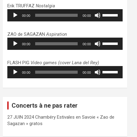
haut/bas
Erik TRUFFAZ
Nostalgia
pour
Lecteur
Utilisez
augmenter
00:00
00:00
audio
les
ou
flèches
diminuer
haut/bas
ZAO de SAGAZAN
Aspiration
le
pour
Lecteur
Utilisez
volume.
augmenter
00:00
00:00
audio
les
ou
flèches
diminuer
haut/bas
FLASH PIG
Video games (cover Lana del Rey)
le
pour
Lecteur
Utilisez
volume.
augmenter
00:00
00:00
audio
les
ou
flèches
diminuer
haut/bas
le
pour
volume.
augmenter
Concerts à ne pas rater
ou
diminuer
27 JUIN 2024 Chambéry Estivales en Savoie « Zao de
le
Sagazan » gratos
volume.