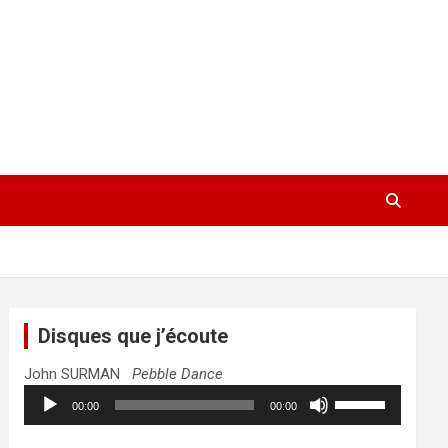
Disques que j’écoute
John SURMAN
Pebble Dance
Lecteur
Utilisez
00:00
00:00
audio
les
flèches