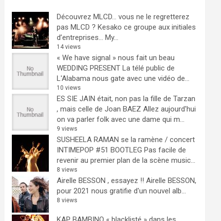
Découvrez MLCD… vous ne le regretterez
pas
MLCD ? Kesako ce groupe aux initiales
d’entreprises… My...
14 views
« We have signal » nous fait un beau
WEDDING PRESENT
La télé public de
L'Alabama nous gate avec une vidéo de...
10 views
ES SIE JAIN était, non pas la fille de Tarzan
, mais celle de Joan BAEZ
Allez aujourd'hui
on va parler folk avec une dame qui m...
9 views
SUSHEELA RAMAN se la ramène / concert
INTIMEPOP #51 BOOTLEG
Pas facile de
revenir au premier plan de la scène music...
8 views
Airelle BESSON , essayez !!
Airelle BESSON,
pour 2021 nous gratifie d'un nouvel alb...
8 views
KAP BAMBINO « blacklisté » dans les