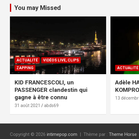
You may Missed
ACTUALITÉ
VIDÉOS LIVE, CLIPS
ZAPPING
ACTUALITÉ
KID FRANCESCOLI, un
Adèle HA
PASSENGER clandestin qui
KOMPR
gagne à être connu
13 décembr
31 août 2021
abds69
Copyright © 2026
intimepop.com
Thème par :
Theme Horse