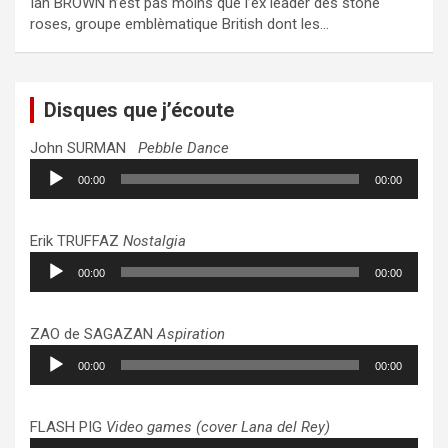
Ian BROWN n’est pas moins que l’ex leader des stone
roses, groupe emblèmatique British dont les…
Disques que j’écoute
John SURMAN
Pebble Dance
Lecteur
00:00
00:00
audio
Erik TRUFFAZ
Nostalgia
Lecteur
00:00
00:00
audio
ZAO de SAGAZAN
Aspiration
Lecteur
00:00
00:00
audio
FLASH PIG
Video games (cover Lana del Rey)
Lecteur