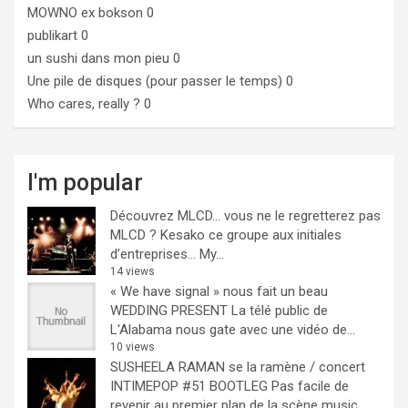
MOWNO ex bokson
0
publikart
0
un sushi dans mon pieu
0
Une pile de disques (pour passer le temps)
0
Who cares, really ?
0
I'm popular
Découvrez MLCD… vous ne le regretterez pas
MLCD ? Kesako ce groupe aux initiales
d’entreprises… My...
14 views
« We have signal » nous fait un beau
WEDDING PRESENT
La télé public de
L'Alabama nous gate avec une vidéo de...
10 views
SUSHEELA RAMAN se la ramène / concert
INTIMEPOP #51 BOOTLEG
Pas facile de
revenir au premier plan de la scène music...