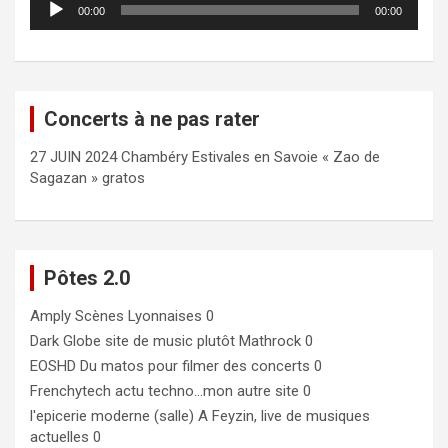
00:00
00:00
audio
Concerts à ne pas rater
27 JUIN 2024 Chambéry Estivales en Savoie « Zao de
Sagazan » gratos
Pôtes 2.0
Amply
Scènes Lyonnaises 0
Dark Globe
site de music plutôt Mathrock 0
EOSHD
Du matos pour filmer des concerts 0
Frenchytech
actu techno…mon autre site 0
l'epicerie moderne (salle)
A Feyzin, live de musiques
actuelles 0