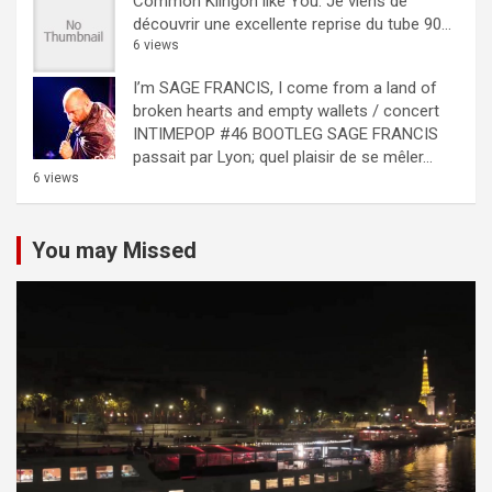
Common Klingon like You.
Je viens de
découvrir une excellente reprise du tube 90...
6 views
I’m SAGE FRANCIS, I come from a land of
broken hearts and empty wallets / concert
INTIMEPOP #46 BOOTLEG
SAGE FRANCIS
passait par Lyon; quel plaisir de se mêler...
6 views
You may Missed