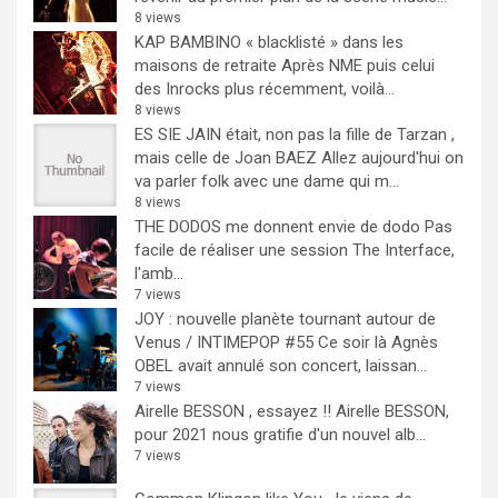
8 views
KAP BAMBINO « blacklisté » dans les
maisons de retraite
Après NME puis celui
des Inrocks plus récemment, voilà...
8 views
ES SIE JAIN était, non pas la fille de Tarzan ,
mais celle de Joan BAEZ
Allez aujourd'hui on
va parler folk avec une dame qui m...
8 views
THE DODOS me donnent envie de dodo
Pas
facile de réaliser une session The Interface,
l'amb...
7 views
JOY : nouvelle planète tournant autour de
Venus / INTIMEPOP #55
Ce soir là Agnès
OBEL avait annulé son concert, laissan...
7 views
Airelle BESSON , essayez !!
Airelle BESSON,
pour 2021 nous gratifie d'un nouvel alb...
7 views