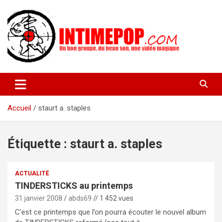
Aller
au
contenu
Un blog avec des sessions live filmées de concerts de musiques
intimepop.com
actuelles pop rock, post-rock, indé sur Lyon. rock pop concert
lyon
Accueil
staurt a. staples
Étiquette :
staurt a. staples
ACTUALITÉ
TINDERSTICKS au printemps
31 janvier 2008
abds69
// 1 452 vues
C’est ce printemps que l’on pourra écouter le nouvel album