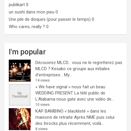
publikart
0
un sushi dans mon pieu
0
Une pile de disques (pour passer le temps)
0
Who cares, really ?
0
I'm popular
Découvrez MLCD… vous ne le regretterez pas
MLCD ? Kesako ce groupe aux initiales
d’entreprises… My...
14 views
« We have signal » nous fait un beau
WEDDING PRESENT
La télé public de
L'Alabama nous gate avec une vidéo de...
10 views
KAP BAMBINO « blacklisté » dans les
maisons de retraite
Après NME puis celui
des Inrocks plus récemment, voilà...
8 views