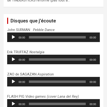
de TINDERSTICKS reformé (pas tout à…
Disques que j’écoute
John SURMAN
Pebble Dance
Lecteur
00:00
00:00
audio
Erik TRUFFAZ
Nostalgia
Lecteur
00:00
00:00
audio
ZAO de SAGAZAN
Aspiration
Lecteur
00:00
00:00
audio
FLASH PIG
Video games (cover Lana del Rey)
Lecteur
00:00
00:00
audio