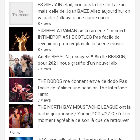
ES SIE JAIN était, non pas la fille de Tarzan ,
mais celle de Joan BAEZ
Allez aujourd'hui on
va parler folk avec une dame qui m...
8 views
SUSHEELA RAMAN se la ramène / concert
INTIMEPOP #51 BOOTLEG
Pas facile de
revenir au premier plan de la scène music...
8 views
Airelle BESSON , essayez !!
Airelle BESSON,
pour 2021 nous gratifie d'un nouvel alb...
7 views
THE DODOS me donnent envie de dodo
Pas
facile de réaliser une session The Interface,
l'amb...
7 views
THE NORTH BAY MOUSTACHE LEAGUE ont la
barbe qui pousse / Young POP #27
Ce fut un
moment agréable ce soir là que de retrouver
l...
6 views
JOY : nouvelle planète tournant autour de