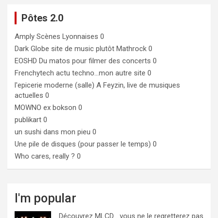
Pôtes 2.0
Amply
Scènes Lyonnaises 0
Dark Globe
site de music plutôt Mathrock 0
EOSHD
Du matos pour filmer des concerts 0
Frenchytech
actu techno…mon autre site 0
l'epicerie moderne (salle)
A Feyzin, live de musiques
actuelles 0
MOWNO ex bokson
0
publikart
0
un sushi dans mon pieu
0
Une pile de disques (pour passer le temps)
0
Who cares, really ?
0
I'm popular
Découvrez MLCD… vous ne le regretterez pas