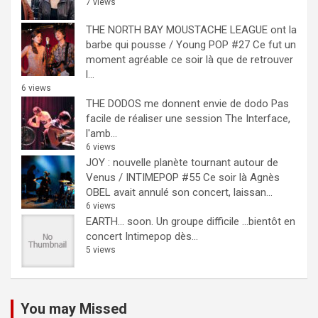
7 views
THE NORTH BAY MOUSTACHE LEAGUE ont la
barbe qui pousse / Young POP #27
Ce fut un
moment agréable ce soir là que de retrouver
l...
6 views
THE DODOS me donnent envie de dodo
Pas
facile de réaliser une session The Interface,
l'amb...
6 views
JOY : nouvelle planète tournant autour de
Venus / INTIMEPOP #55
Ce soir là Agnès
OBEL avait annulé son concert, laissan...
6 views
EARTH… soon.
Un groupe difficile ...bientôt en
concert Intimepop dès...
5 views
You may Missed