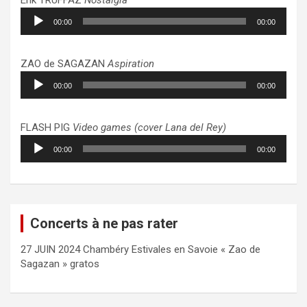
Lecteur
00:00
00:00
audio
ZAO de SAGAZAN
Aspiration
Lecteur
00:00
00:00
audio
FLASH PIG
Video games (cover Lana del Rey)
Lecteur
00:00
00:00
audio
Concerts à ne pas rater
27 JUIN 2024 Chambéry Estivales en Savoie « Zao de
Sagazan » gratos