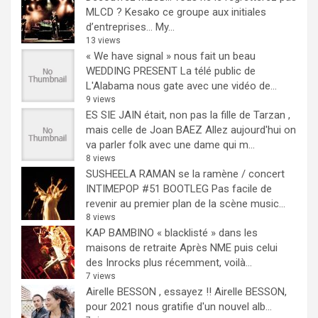
MLCD ? Kesako ce groupe aux initiales
d’entreprises… My...
13 views
« We have signal » nous fait un beau
WEDDING PRESENT
La télé public de
L'Alabama nous gate avec une vidéo de...
9 views
ES SIE JAIN était, non pas la fille de Tarzan ,
mais celle de Joan BAEZ
Allez aujourd'hui on
va parler folk avec une dame qui m...
8 views
SUSHEELA RAMAN se la ramène / concert
INTIMEPOP #51 BOOTLEG
Pas facile de
revenir au premier plan de la scène music...
8 views
KAP BAMBINO « blacklisté » dans les
maisons de retraite
Après NME puis celui
des Inrocks plus récemment, voilà...
7 views
Airelle BESSON , essayez !!
Airelle BESSON,
pour 2021 nous gratifie d'un nouvel alb...