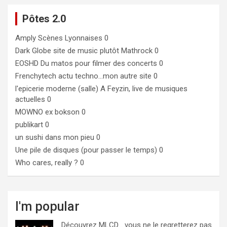
Pôtes 2.0
Amply
Scènes Lyonnaises 0
Dark Globe
site de music plutôt Mathrock 0
EOSHD
Du matos pour filmer des concerts 0
Frenchytech
actu techno…mon autre site 0
l'epicerie moderne (salle)
A Feyzin, live de musiques
actuelles 0
MOWNO ex bokson
0
publikart
0
un sushi dans mon pieu
0
Une pile de disques (pour passer le temps)
0
Who cares, really ?
0
I'm popular
Découvrez MLCD… vous ne le regretterez pas