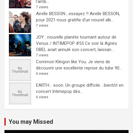
l'amb...
7 views
Airelle BESSON , essayez !!
Airelle BESSON,
pour 2021 nous gratifie d'un nouvel alb...
7 views
JOY : nouvelle planète tournant autour de
Venus / INTIMEPOP #55
Ce soir là Agnès
OBEL avait annulé son concert, laissan...
7 views
Common Klingon like You.
Je viens de
découvrir une excellente reprise du tube 90...
6 views
EARTH… soon.
Un groupe difficile ...bientôt en
concert Intimepop dès...
6 views
You may Missed