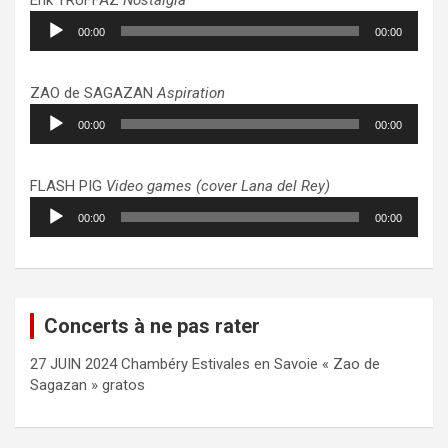
Lecteur
00:00
00:00
audio
ZAO de SAGAZAN
Aspiration
Lecteur
00:00
00:00
audio
FLASH PIG
Video games (cover Lana del Rey)
Lecteur
00:00
00:00
audio
Concerts à ne pas rater
27 JUIN 2024 Chambéry Estivales en Savoie « Zao de
Sagazan » gratos