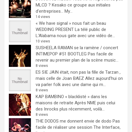
MLCD ? Kesako ce groupe aux initiales
d’entreprises… My...
14 views
« We have signal » nous fait un beau
WEDDING PRESENT
La télé public de
L'Alabama nous gate avec une vidéo de...
10 views
SUSHEELA RAMAN se la ramène / concert
INTIMEPOP #51 BOOTLEG
Pas facile de
revenir au premier plan de la scène music...
8 views
ES SIE JAIN était, non pas la fille de Tarzan ,
mais celle de Joan BAEZ
Allez aujourd'hui on
va parler folk avec une dame qui m...
8 views
KAP BAMBINO « blacklisté » dans les
maisons de retraite
Après NME puis celui
des Inrocks plus récemment, voilà...
8 views
THE DODOS me donnent envie de dodo
Pas
facile de réaliser une session The Interface,