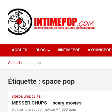
Aller
au
contenu
Un blog avec des sessions live filmées de concerts de
intimepop.com
musiques actuelles pop rock, post-rock, indé sur Lyon. rock po
concert lyon
ACCUEIL
BLOG
#INTIMEPOP
#YOUNGPOP
Accueil
space pop
Étiquette :
space pop
VIDÉOS LIVE, CLIPS
MESSER CHUPS – scary movies
3 décembre 2007
maxxxo
// 1 550 vues