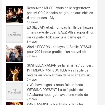
Découvrez MLCD… vous ne le regretterez
pas
MLCD ? Kesako ce groupe aux initiales
d’entreprises… My...
13 views
ES SIE JAIN était, non pas la fille de Tarzan
, mais celle de Joan BAEZ
Allez aujourd'hui
on va parler folk avec une dame qui m...
8 views
Airelle BESSON , essayez !!
Airelle BESSON,
pour 2021 nous gratifie d'un nouvel alb...
7 views
SUSHEELA RAMAN se la ramène / concert
INTIMEPOP #51 BOOTLEG
Pas facile de
revenir au premier plan de la scène music...
7 views
« We have signal » nous fait un beau
WEDDING PRESENT
La télé public de
L'Alabama nous gate avec une vidéo de...
7 views
KAP BAMBINO « blacklisté » dans les