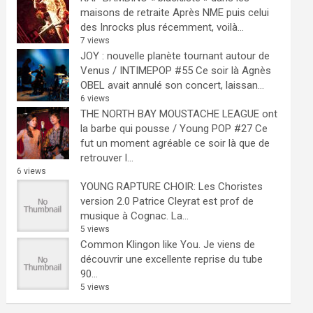
maisons de retraite
Après NME puis celui
des Inrocks plus récemment, voilà...
7 views
JOY : nouvelle planète tournant autour de
Venus / INTIMEPOP #55
Ce soir là Agnès
OBEL avait annulé son concert, laissan...
6 views
THE NORTH BAY MOUSTACHE LEAGUE ont
la barbe qui pousse / Young POP #27
Ce
fut un moment agréable ce soir là que de
retrouver l...
6 views
YOUNG RAPTURE CHOIR: Les Choristes
version 2.0
Patrice Cleyrat est prof de
musique à Cognac. La...
5 views
Common Klingon like You.
Je viens de
découvrir une excellente reprise du tube
90...
5 views