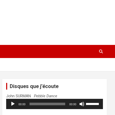
Disques que j’écoute
John SURMAN
Pebble Dance
Lecteur
Utilisez
00:00
00:00
audio
les
flèches