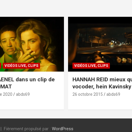
VIDÉOS LIVE, CLIPS
VIDÉOS LIVE, CLIPS
ENEL dans un clip de
HANNAH REID mieux q
OMAT
vocoder, hein Kavinsky 
e 2020
abds69
26 octobre 2015
abds69
Fièrement propulsé par :
WordPress