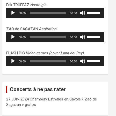
haut/bas
Erik TRUFFAZ
Nostalgia
pour
Lecteur
Utilisez
augmenter
00:00
00:00
audio
les
ou
flèches
diminuer
haut/bas
ZAO de SAGAZAN
Aspiration
le
pour
Lecteur
Utilisez
volume.
augmenter
00:00
00:00
audio
les
ou
flèches
diminuer
haut/bas
FLASH PIG
Video games (cover Lana del Rey)
le
pour
Lecteur
Utilisez
volume.
augmenter
00:00
00:00
audio
les
ou
flèches
diminuer
haut/bas
le
pour
volume.
augmenter
Concerts à ne pas rater
ou
diminuer
27 JUIN 2024 Chambéry Estivales en Savoie « Zao de
le
Sagazan » gratos
volume.