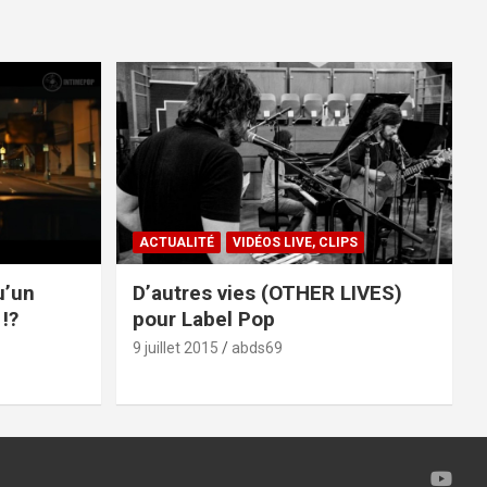
ACTUALITÉ
VIDÉOS LIVE, CLIPS
u’un
D’autres vies (OTHER LIVES)
!?
pour Label Pop
9 juillet 2015
abds69