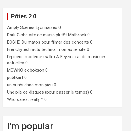
Pôtes 2.0
Amply
Scènes Lyonnaises 0
Dark Globe
site de music plutôt Mathrock 0
EOSHD
Du matos pour filmer des concerts 0
Frenchytech
actu techno…mon autre site 0
l'epicerie moderne (salle)
A Feyzin, live de musiques
actuelles 0
MOWNO ex bokson
0
publikart
0
un sushi dans mon pieu
0
Une pile de disques (pour passer le temps)
0
Who cares, really ?
0
I'm popular