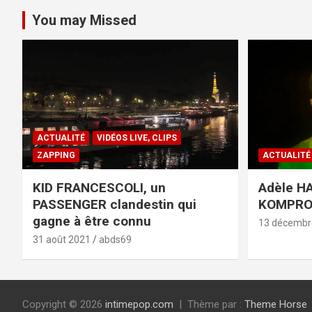
You may Missed
ACTUALITÉ
VIDÉOS LIVE, CLIPS
ZAPPING
ACTUALITÉ
KID FRANCESCOLI, un
Adèle HA
PASSENGER clandestin qui
KOMPR
gagne à être connu
13 décembr
31 août 2021
abds69
Copyright © 2026
intimepop.com
Thème par :
Theme Horse