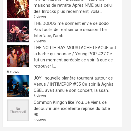
maisons de retraite
Après NME puis celui
des Inrocks plus récemment, voilà...
7 views
THE DODOS me donnent envie de dodo
Pas facile de réaliser une session The
Interface, l'amb...
7 views
THE NORTH BAY MOUSTACHE LEAGUE ont
la barbe qui pousse / Young POP #27
Ce
fut un moment agréable ce soir là que de
retrouver l...
6 views
JOY : nouvelle planète tournant autour de
Venus / INTIMEPOP #55
Ce soir là Agnès
OBEL avait annulé son concert, laissan...
6 views
Common Klingon like You.
Je viens de
découvrir une excellente reprise du tube
90...
5 views