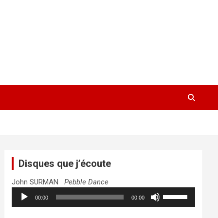
Disques que j’écoute
John SURMAN
Pebble Dance
Lecteur
Utilisez
00:00
00:00
audio
les
flèches