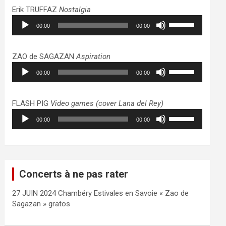
haut/bas
Erik TRUFFAZ
Nostalgia
pour
Lecteur
Utilisez
augmenter
00:00
00:00
audio
les
ou
flèches
diminuer
haut/bas
ZAO de SAGAZAN
Aspiration
le
pour
Lecteur
Utilisez
volume.
augmenter
00:00
00:00
audio
les
ou
flèches
diminuer
haut/bas
FLASH PIG
Video games (cover Lana del Rey)
le
pour
Lecteur
Utilisez
volume.
augmenter
00:00
00:00
audio
les
ou
flèches
diminuer
haut/bas
le
pour
volume.
augmenter
Concerts à ne pas rater
ou
diminuer
27 JUIN 2024 Chambéry Estivales en Savoie « Zao de
le
Sagazan » gratos
volume.