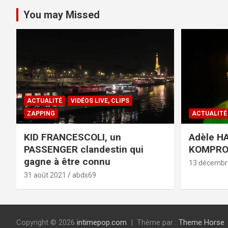
You may Missed
ACTUALITÉ
VIDÉOS LIVE, CLIPS
ZAPPING
ACTUALITÉ
KID FRANCESCOLI, un
Adèle HA
PASSENGER clandestin qui
KOMPR
gagne à être connu
13 décembr
31 août 2021
abds69
Copyright © 2026
intimepop.com
Thème par :
Theme Horse