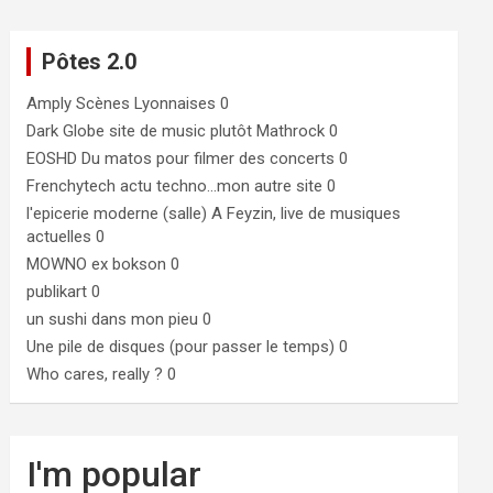
Pôtes 2.0
Amply
Scènes Lyonnaises 0
Dark Globe
site de music plutôt Mathrock 0
EOSHD
Du matos pour filmer des concerts 0
Frenchytech
actu techno…mon autre site 0
l'epicerie moderne (salle)
A Feyzin, live de musiques
actuelles 0
MOWNO ex bokson
0
publikart
0
un sushi dans mon pieu
0
Une pile de disques (pour passer le temps)
0
Who cares, really ?
0
I'm popular