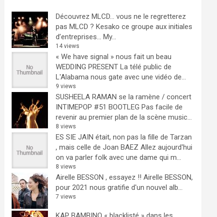
Découvrez MLCD… vous ne le regretterez
pas
MLCD ? Kesako ce groupe aux initiales
d’entreprises… My...
14 views
« We have signal » nous fait un beau
WEDDING PRESENT
La télé public de
L'Alabama nous gate avec une vidéo de...
9 views
SUSHEELA RAMAN se la ramène / concert
INTIMEPOP #51 BOOTLEG
Pas facile de
revenir au premier plan de la scène music...
8 views
ES SIE JAIN était, non pas la fille de Tarzan
, mais celle de Joan BAEZ
Allez aujourd'hui
on va parler folk avec une dame qui m...
8 views
Airelle BESSON , essayez !!
Airelle BESSON,
pour 2021 nous gratifie d'un nouvel alb...
7 views
KAP BAMBINO « blacklisté » dans les