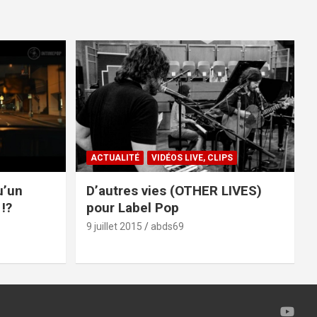
ACTUALITÉ
VIDÉOS LIVE, CLIPS
u’un
D’autres vies (OTHER LIVES)
!?
pour Label Pop
9 juillet 2015
abds69