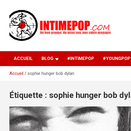
Aller
au
contenu
Un blog avec des sessions live filmées de concerts de
intimepop.com
musiques actuelles pop rock, post-rock, indé sur Lyon. rock po
concert lyon
ACCUEIL
BLOG
#INTIMEPOP
#YOUNGPOP
Accueil
sophie hunger bob dylan
Étiquette :
sophie hunger bob dy