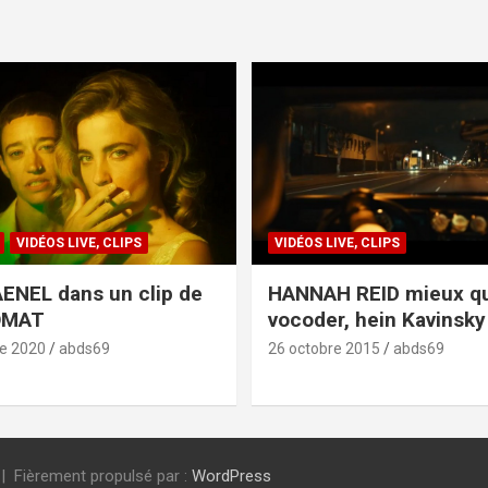
VIDÉOS LIVE, CLIPS
VIDÉOS LIVE, CLIPS
ENEL dans un clip de
HANNAH REID mieux q
OMAT
vocoder, hein Kavinsky 
e 2020
abds69
26 octobre 2015
abds69
Fièrement propulsé par :
WordPress