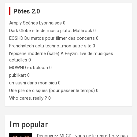
Pôtes 2.0
Amply
Scènes Lyonnaises 0
Dark Globe
site de music plutôt Mathrock 0
EOSHD
Du matos pour filmer des concerts 0
Frenchytech
actu techno…mon autre site 0
l'epicerie moderne (salle)
A Feyzin, live de musiques
actuelles 0
MOWNO ex bokson
0
publikart
0
un sushi dans mon pieu
0
Une pile de disques (pour passer le temps)
0
Who cares, really ?
0
I'm popular
Découvrez MLCD… vous ne le regretterez pas