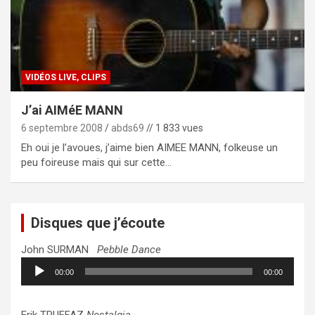
VIDÉOS LIVE, CLIPS
J’ai AIMéE MANN
6 septembre 2008
abds69
// 1 833 vues
Eh oui je l’avoues, j’aime bien AIMEE MANN, folkeuse un
peu foireuse mais qui sur cette…
Disques que j’écoute
John SURMAN
Pebble Dance
Lecteur
00:00
00:00
audio
Erik TRUFFAZ
Nostalgia