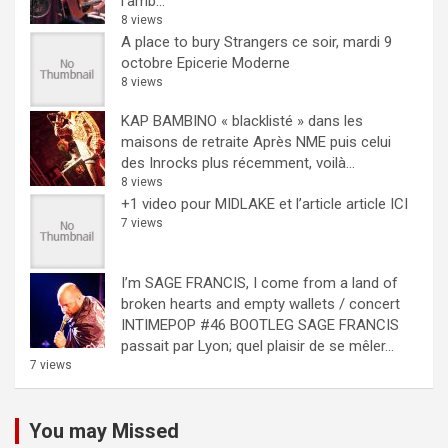
l'amb...
8 views
A place to bury Strangers ce soir, mardi 9
octobre Epicerie Moderne
8 views
KAP BAMBINO « blacklisté » dans les
maisons de retraite
Après NME puis celui
des Inrocks plus récemment, voilà...
8 views
+1 video pour MIDLAKE et l’article
article ICI
7 views
I’m SAGE FRANCIS, I come from a land of
broken hearts and empty wallets / concert
INTIMEPOP #46 BOOTLEG
SAGE FRANCIS
passait par Lyon; quel plaisir de se mêler...
7 views
You may Missed