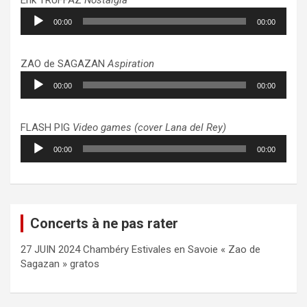
Lecteur
00:00
00:00
audio
ZAO de SAGAZAN
Aspiration
Lecteur
00:00
00:00
audio
FLASH PIG
Video games (cover Lana del Rey)
Lecteur
00:00
00:00
audio
Concerts à ne pas rater
27 JUIN 2024 Chambéry Estivales en Savoie « Zao de
Sagazan » gratos