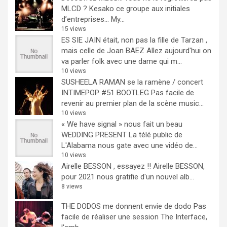
MLCD ? Kesako ce groupe aux initiales
d’entreprises… My...
15 views
ES SIE JAIN était, non pas la fille de Tarzan ,
mais celle de Joan BAEZ
Allez aujourd'hui on
va parler folk avec une dame qui m...
10 views
SUSHEELA RAMAN se la ramène / concert
INTIMEPOP #51 BOOTLEG
Pas facile de
revenir au premier plan de la scène music...
10 views
« We have signal » nous fait un beau
WEDDING PRESENT
La télé public de
L'Alabama nous gate avec une vidéo de...
10 views
Airelle BESSON , essayez !!
Airelle BESSON,
pour 2021 nous gratifie d'un nouvel alb...
8 views
THE DODOS me donnent envie de dodo
Pas
facile de réaliser une session The Interface,