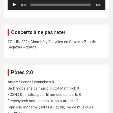
Lecteur
00:00
00:00
audio
Concerts à ne pas rater
27 JUIN 2024 Chambéry Estivales en Savoie « Zao de
Sagazan » gratos
Pôtes 2.0
Amply
Scènes Lyonnaises 0
Dark Globe
site de music plutôt Mathrock 0
EOSHD
Du matos pour filmer des concerts 0
Frenchytech
actu techno…mon autre site 0
l'epicerie moderne (salle)
A Feyzin, live de musiques
actuelles 0