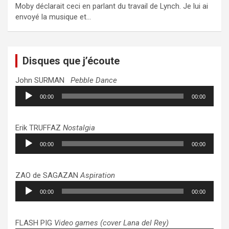
Moby déclarait ceci en parlant du travail de Lynch. Je lui ai
envoyé la musique et…
Disques que j’écoute
John SURMAN
Pebble Dance
Lecteur
00:00
00:00
audio
Erik TRUFFAZ
Nostalgia
Lecteur
00:00
00:00
audio
ZAO de SAGAZAN
Aspiration
Lecteur
00:00
00:00
audio
FLASH PIG
Video games (cover Lana del Rey)