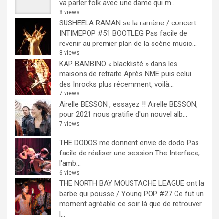
va parler folk avec une dame qui m...
8 views
SUSHEELA RAMAN se la ramène / concert
INTIMEPOP #51 BOOTLEG
Pas facile de
revenir au premier plan de la scène music...
8 views
KAP BAMBINO « blacklisté » dans les
maisons de retraite
Après NME puis celui
des Inrocks plus récemment, voilà...
7 views
Airelle BESSON , essayez !!
Airelle BESSON,
pour 2021 nous gratifie d'un nouvel alb...
7 views
THE DODOS me donnent envie de dodo
Pas
facile de réaliser une session The Interface,
l'amb...
6 views
THE NORTH BAY MOUSTACHE LEAGUE ont la
barbe qui pousse / Young POP #27
Ce fut un
moment agréable ce soir là que de retrouver
l...