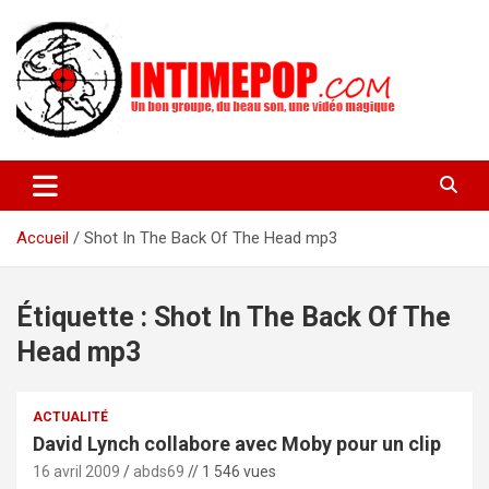
Aller
au
contenu
Un blog avec des sessions live filmées de concerts de musiques
intimepop.com
actuelles pop rock, post-rock, indé sur Lyon. rock pop concert
lyon
Accueil
Shot In The Back Of The Head mp3
Étiquette :
Shot In The Back Of The
Head mp3
ACTUALITÉ
David Lynch collabore avec Moby pour un clip
16 avril 2009
abds69
// 1 546 vues