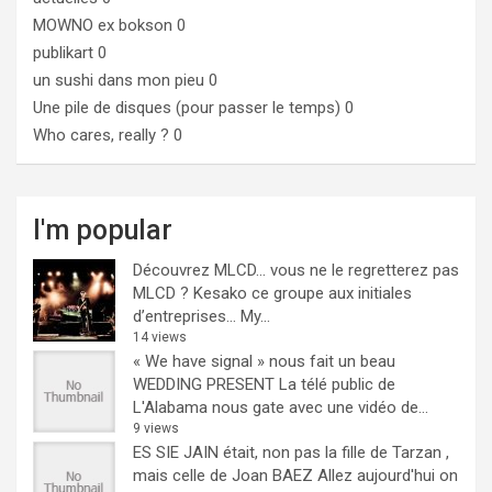
MOWNO ex bokson
0
publikart
0
un sushi dans mon pieu
0
Une pile de disques (pour passer le temps)
0
Who cares, really ?
0
I'm popular
Découvrez MLCD… vous ne le regretterez pas
MLCD ? Kesako ce groupe aux initiales
d’entreprises… My...
14 views
« We have signal » nous fait un beau
WEDDING PRESENT
La télé public de
L'Alabama nous gate avec une vidéo de...
9 views
ES SIE JAIN était, non pas la fille de Tarzan ,
mais celle de Joan BAEZ
Allez aujourd'hui on